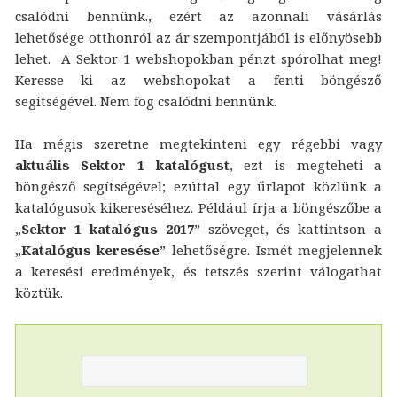
csalódni bennünk., ezért az azonnali vásárlás
lehetősége otthonról az ár szempontjából is előnyösebb
lehet. A Sektor 1 webshopokban pénzt spórolhat meg!
Keresse ki az webshopokat a fenti böngésző
segítségével. Nem fog csalódni bennünk.
Ha mégis szeretne megtekinteni egy régebbi vagy
aktuális Sektor 1 katalógust
, ezt is megteheti a
böngésző segítségével; ezúttal egy űrlapot közlünk a
katalógusok kikereséséhez. Például írja a böngészőbe a
„
Sektor 1 katalógus 2017
” szöveget, és kattintson a
„
Katalógus keresése
” lehetőségre. Ismét megjelennek
a keresési eredmények, és tetszés szerint válogathat
köztük.