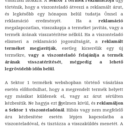
történik, hogy a viszonteladó átveszi a reklamált árut,
és legkésőbb egy hónapon belül tudatja Önnel a
reklamáció eredményét. Ha a
reklamáció
megalapozatlan, visszakapja a terméket javítás, vagy a
termék árának visszatérítése nélkül. Ha a viszonteladó
elismeri a reklamáció jogosultságát, a
reklamált
terméket megjavítják
, esetleg kicserélik egy új
termékre,
vagy a viszonteladó felajánlja a termék
árának visszatérítését, mégpedig a lehető
legrövidebb időn belül
.
A Sektor 1 termékek webshopban történő vásárlása
esetén előfordulhat, hogy a megrendelt termék helyett
egy másikat küldenek el, vagy az árut sérülten
kézbesítik. Ne hagyja ezt figyelmen kívül, és
reklamáljon
a Sektor 1 viszonteladónál
. Hibás vagy nem megfelelő
áru kézbesítése esetén lépjen kapcsolatba a
viszonteladóval, és tisztázza a visszaküldés menetét. A