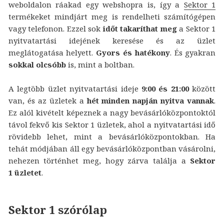
weboldalon ráakad egy webshopra is, így a
Sektor 1
termékeket mindjárt meg is rendelheti számítógépen
vagy telefonon. Ezzel sok
időt takaríthat meg
a Sektor 1
nyitvatartási idejének keresése és az üzlet
meglátogatása helyett.
Gyors és hatékony
. És gyakran
sokkal olcsóbb
is, mint a boltban.
A legtöbb üzlet nyitvatartási ideje
9:00 és 21:00
között
van, és az üzletek a
hét minden napján nyitva vannak
.
Ez alól kivételt képeznek a nagy bevásárlóközpontoktól
távol fekvő kis Sektor 1 üzletek, ahol a nyitvatartási idő
rövidebb lehet, mint a bevásárlóközpontokban. Ha
tehát módjában áll egy bevásárlóközpontban vásárolni,
nehezen történhet meg, hogy zárva találja a
Sektor
1 üzletet
.
Sektor 1 szórólap