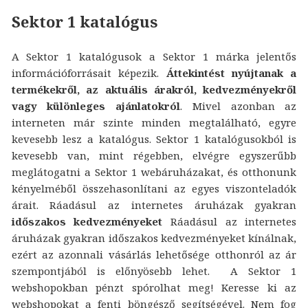
Sektor 1 katalógus
A Sektor 1 katalógusok a Sektor 1 márka jelentős
információforrásait képezik.
Áttekintést nyújtanak a
termékekről, az aktuális árakról, kedvezményekről
vagy különleges ajánlatokról
. Mivel azonban az
interneten már szinte minden megtalálható, egyre
kevesebb lesz a katalógus. Sektor 1 katalógusokból is
kevesebb van, mint régebben, elvégre egyszerűbb
meglátogatni a Sektor 1 webáruházakat, és otthonunk
kényelméből összehasonlítani az egyes viszonteladók
árait. Ráadásul az internetes áruházak gyakran
időszakos kedvezményeket
Ráadásul az internetes
áruházak gyakran időszakos kedvezményeket kínálnak,
ezért az azonnali vásárlás lehetősége otthonról az ár
szempontjából is előnyösebb lehet. A Sektor 1
webshopokban pénzt spórolhat meg! Keresse ki az
webshopokat a fenti böngésző segítségével. Nem fog