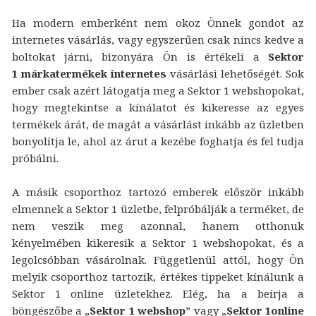
Ha modern emberként nem okoz Önnek gondot az
internetes vásárlás, vagy egyszerűen csak nincs kedve a
boltokat járni, bizonyára Ön is értékeli a
Sektor
1 márkatermékek internetes
vásárlási lehetőségét. Sok
ember csak azért látogatja meg a Sektor 1 webshopokat,
hogy megtekintse a kínálatot és kikeresse az egyes
termékek árát, de magát a vásárlást inkább az üzletben
bonyolítja le, ahol az árut a kezébe foghatja és fel tudja
próbálni.
A másik csoporthoz tartozó emberek először inkább
elmennek a Sektor 1 üzletbe, felpróbálják a terméket, de
nem veszik meg azonnal, hanem otthonuk
kényelmében kikeresik a Sektor 1 webshopokat, és a
legolcsóbban vásárolnak. Függetlenül attól, hogy Ön
melyik csoporthoz tartozik, értékes tippeket kínálunk a
Sektor 1 online üzletekhez. Elég, ha a beírja a
böngészőbe a „
Sektor 1 webshop
” vagy „
Sektor 1online