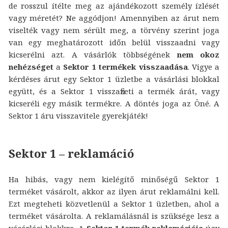
de rosszul ítélte meg az ajándékozott személy ízlését
vagy méretét? Ne aggódjon! Amennyiben az árut nem
viselték vagy nem sérült meg, a törvény szerint joga
van egy meghatározott időn belül visszaadni vagy
kicserélni azt. A vásárlók többségének
nem okoz
nehézséget
a
Sektor 1 termékek visszaadása
. Vigye a
kérdéses árut egy Sektor 1 üzletbe a vásárlási blokkal
együtt, és a Sektor 1 visszafizeti a termék árát, vagy
kicseréli egy másik termékre. A döntés joga az Öné. A
Sektor 1 áru visszavitele gyerekjáték!
Sektor 1 – reklamáció
Ha hibás, vagy nem kielégítő minőségű Sektor 1
terméket vásárolt, akkor az ilyen árut reklamálni kell.
Ezt megteheti közvetlenül a Sektor 1 üzletben, ahol a
terméket vásárolta. A reklamálásnál is szüksége lesz a
vásárlási blokkra. A
Sektor 1 termék reklamációja
úgy