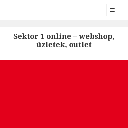
Divatmárkák
MENÜ
ÉS
WIDGETEK
Sektor 1 online – webshop,
üzletek, outlet