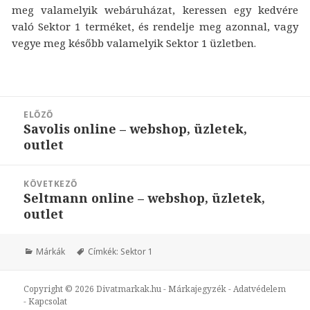
meg valamelyik webáruházat, keressen egy kedvére
való Sektor 1 terméket, és rendelje meg azonnal, vagy
vegye meg később valamelyik Sektor 1 üzletben.
Bejegyzés
ELŐZŐ
navigáció
Savolis online – webshop, üzletek,
Korábbi
outlet
bejegyzések:
KÖVETKEZŐ
Seltmann online – webshop, üzletek,
Következő
outlet
bejegyzések:
Márkák
Címkék:
Sektor 1
Copyright © 2026
Divatmarkak.hu
-
Márkajegyzék
-
Adatvédelem
-
Kapcsolat