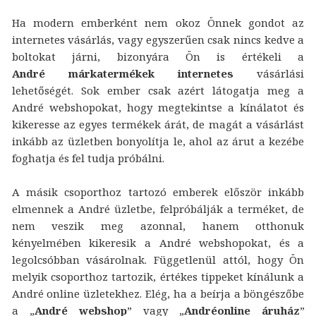
Ha modern emberként nem okoz Önnek gondot az
internetes vásárlás, vagy egyszerűen csak nincs kedve a
boltokat járni, bizonyára Ön is értékeli a
André márkatermékek internetes
vásárlási
lehetőségét. Sok ember csak azért látogatja meg a
André webshopokat, hogy megtekintse a kínálatot és
kikeresse az egyes termékek árát, de magát a vásárlást
inkább az üzletben bonyolítja le, ahol az árut a kezébe
foghatja és fel tudja próbálni.
A másik csoporthoz tartozó emberek először inkább
elmennek a André üzletbe, felpróbálják a terméket, de
nem veszik meg azonnal, hanem otthonuk
kényelmében kikeresik a André webshopokat, és a
legolcsóbban vásárolnak. Függetlenül attól, hogy Ön
melyik csoporthoz tartozik, értékes tippeket kínálunk a
André online üzletekhez. Elég, ha a beírja a böngészőbe
a „
André webshop
” vagy „
Andréonline áruház
”