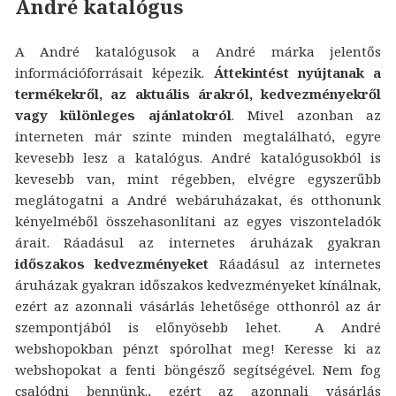
André katalógus
A André katalógusok a André márka jelentős
információforrásait képezik.
Áttekintést nyújtanak a
termékekről, az aktuális árakról, kedvezményekről
vagy különleges ajánlatokról
. Mivel azonban az
interneten már szinte minden megtalálható, egyre
kevesebb lesz a katalógus. André katalógusokból is
kevesebb van, mint régebben, elvégre egyszerűbb
meglátogatni a André webáruházakat, és otthonunk
kényelméből összehasonlítani az egyes viszonteladók
árait. Ráadásul az internetes áruházak gyakran
időszakos kedvezményeket
Ráadásul az internetes
áruházak gyakran időszakos kedvezményeket kínálnak,
ezért az azonnali vásárlás lehetősége otthonról az ár
szempontjából is előnyösebb lehet. A André
webshopokban pénzt spórolhat meg! Keresse ki az
webshopokat a fenti böngésző segítségével. Nem fog
csalódni bennünk., ezért az azonnali vásárlás