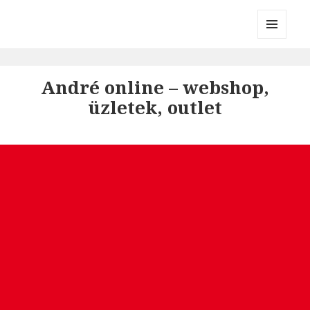
Divatmárkák
MENÜ
ÉS
WIDGETEK
André online – webshop,
üzletek, outlet