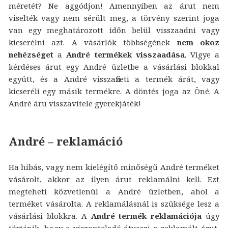
méretét? Ne aggódjon! Amennyiben az árut nem
viselték vagy nem sérült meg, a törvény szerint joga
van egy meghatározott időn belül visszaadni vagy
kicserélni azt. A vásárlók többségének
nem okoz
nehézséget
a
André termékek visszaadása
. Vigye a
kérdéses árut egy André üzletbe a vásárlási blokkal
együtt, és a André visszafizeti a termék árát, vagy
kicseréli egy másik termékre. A döntés joga az Öné. A
André áru visszavitele gyerekjáték!
André – reklamáció
Ha hibás, vagy nem kielégítő minőségű André terméket
vásárolt, akkor az ilyen árut reklamálni kell. Ezt
megteheti közvetlenül a André üzletben, ahol a
terméket vásárolta. A reklamálásnál is szüksége lesz a
vásárlási blokkra. A
André termék reklamációja
úgy
történik, hogy a viszonteladó átveszi a reklamált árut,