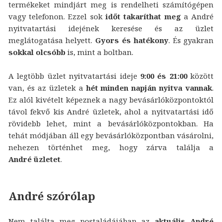
termékeket mindjárt meg is rendelheti számítógépen
vagy telefonon. Ezzel sok
időt takaríthat meg
a André
nyitvatartási idejének keresése és az üzlet
meglátogatása helyett.
Gyors és hatékony
. És gyakran
sokkal olcsóbb
is, mint a boltban.
A legtöbb üzlet nyitvatartási ideje
9:00 és 21:00
között
van, és az üzletek a
hét minden napján nyitva vannak
.
Ez alól kivételt képeznek a nagy bevásárlóközpontoktól
távol fekvő kis André üzletek, ahol a nyitvatartási idő
rövidebb lehet, mint a bevásárlóközpontokban. Ha
tehát módjában áll egy bevásárlóközpontban vásárolni,
nehezen történhet meg, hogy zárva találja a
André üzletet
.
André szórólap
Nem találta meg postaládájában az
aktuális André