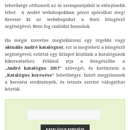
lehetősége otthonról az ár szempontjából is előnyösebb
lehet. A André webshopokban pénzt spórolhat meg!
Keresse ki az webshopokat a fenti böngésző
segítségével. Nem fog csalódni bennünk.
Ha mégis szeretne megtekinteni egy régebbi vagy
aktuális André katalógust
, ezt is megteheti a böngésző
segítségével; ezúttal egy űrlapot közlünk a katalógusok
kikereséséhez. Például írja a böngészőbe a
„
André katalógus 2017
” szöveget, és kattintson a
„
Katalógus keresése
” lehetőségre. Ismét megjelennek
a keresési eredmények, és tetszés szerint válogathat
köztük.