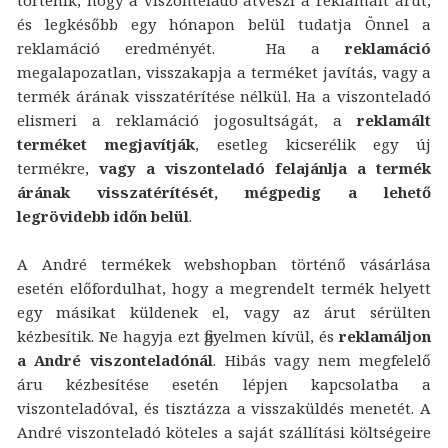
és legkésőbb egy hónapon belül tudatja Önnel a
reklamáció eredményét. Ha a
reklamáció
megalapozatlan, visszakapja a terméket javítás, vagy a
termék árának visszatérítése nélkül. Ha a viszonteladó
elismeri a reklamáció jogosultságát, a
reklamált
terméket megjavítják
, esetleg kicserélik egy új
termékre,
vagy a viszonteladó felajánlja a termék
árának visszatérítését, mégpedig a lehető
legrövidebb időn belül
.
A André termékek webshopban történő vásárlása
esetén előfordulhat, hogy a megrendelt termék helyett
egy másikat küldenek el, vagy az árut sérülten
kézbesítik. Ne hagyja ezt figyelmen kívül, és
reklamáljon
a André viszonteladónál
. Hibás vagy nem megfelelő
áru kézbesítése esetén lépjen kapcsolatba a
viszonteladóval, és tisztázza a visszaküldés menetét. A
André viszonteladó köteles a saját szállítási költségeire