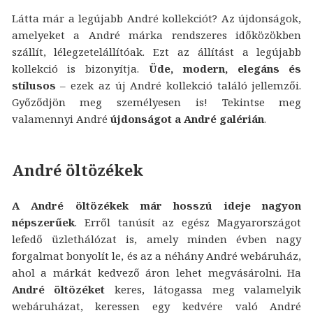
Látta már a legújabb André kollekciót? Az újdonságok,
amelyeket a André márka rendszeres időközökben
szállít, lélegzetelállítóak. Ezt az állítást a legújabb
kollekció is bizonyítja.
Üde, modern, elegáns és
stílusos
– ezek az új André kollekció találó jellemzői.
Győződjön meg személyesen is! Tekintse meg
valamennyi André
újdonságot a André galérián
.
André öltözékek
A André öltözékek már hosszú ideje nagyon
népszerűek
. Erről tanúsít az egész Magyarországot
lefedő üzlethálózat is, amely minden évben nagy
forgalmat bonyolít le, és az a néhány André webáruház,
ahol a márkát kedvező áron lehet megvásárolni. Ha
André öltözéket
keres, látogassa meg valamelyik
webáruházat, keressen egy kedvére való André