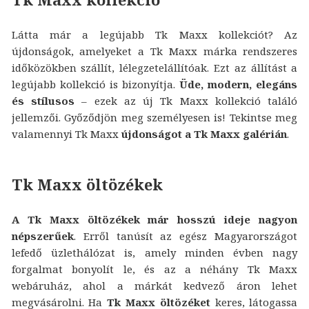
Látta már a legújabb Tk Maxx kollekciót? Az
újdonságok, amelyeket a Tk Maxx márka rendszeres
időközökben szállít, lélegzetelállítóak. Ezt az állítást a
legújabb kollekció is bizonyítja.
Üde, modern, elegáns
és stílusos
– ezek az új Tk Maxx kollekció találó
jellemzői. Győződjön meg személyesen is! Tekintse meg
valamennyi Tk Maxx
újdonságot a Tk Maxx galérián
.
Tk Maxx öltözékek
A Tk Maxx öltözékek már hosszú ideje nagyon
népszerűek
. Erről tanúsít az egész Magyarországot
lefedő üzlethálózat is, amely minden évben nagy
forgalmat bonyolít le, és az a néhány Tk Maxx
webáruház, ahol a márkát kedvező áron lehet
megvásárolni. Ha
Tk Maxx öltözéket
keres, látogassa