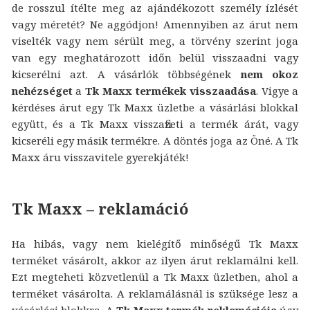
de rosszul ítélte meg az ajándékozott személy ízlését
vagy méretét? Ne aggódjon! Amennyiben az árut nem
viselték vagy nem sérült meg, a törvény szerint joga
van egy meghatározott időn belül visszaadni vagy
kicserélni azt. A vásárlók többségének
nem okoz
nehézséget
a
Tk Maxx termékek visszaadása
. Vigye a
kérdéses árut egy Tk Maxx üzletbe a vásárlási blokkal
együtt, és a Tk Maxx visszafizeti a termék árát, vagy
kicseréli egy másik termékre. A döntés joga az Öné. A Tk
Maxx áru visszavitele gyerekjáték!
Tk Maxx – reklamáció
Ha hibás, vagy nem kielégítő minőségű Tk Maxx
terméket vásárolt, akkor az ilyen árut reklamálni kell.
Ezt megteheti közvetlenül a Tk Maxx üzletben, ahol a
terméket vásárolta. A reklamálásnál is szüksége lesz a
vásárlási blokkra. A
Tk Maxx termék reklamációja
úgy