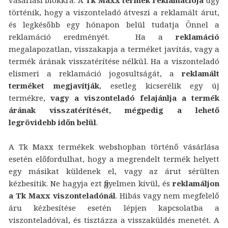
történik, hogy a viszonteladó átveszi a reklamált árut,
és legkésőbb egy hónapon belül tudatja Önnel a
reklamáció eredményét. Ha a
reklamáció
megalapozatlan, visszakapja a terméket javítás, vagy a
termék árának visszatérítése nélkül. Ha a viszonteladó
elismeri a reklamáció jogosultságát, a
reklamált
terméket megjavítják
, esetleg kicserélik egy új
termékre,
vagy a viszonteladó felajánlja a termék
árának visszatérítését, mégpedig a lehető
legrövidebb időn belül
.
A Tk Maxx termékek webshopban történő vásárlása
esetén előfordulhat, hogy a megrendelt termék helyett
egy másikat küldenek el, vagy az árut sérülten
kézbesítik. Ne hagyja ezt figyelmen kívül, és
reklamáljon
a Tk Maxx viszonteladónál
. Hibás vagy nem megfelelő
áru kézbesítése esetén lépjen kapcsolatba a
viszonteladóval, és tisztázza a visszaküldés menetét. A