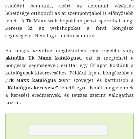
csalódni bennünk., ezért az azonnali vásárlás
lehetősége otthonról az ár szempontjából is előnyösebb
lehet. A Tk Maxx webshopokban pénzt spórolhat meg!
Keresse ki az webshopokat a fenti böngésző
segítségével. Nem fog csalódni bennünk.
Ha mégis szeretne megtekinteni egy régebbi vagy
aktuális Tk Maxx katalógust
, ezt is megteheti a
böngésző segítségével; ezúttal egy űrlapot közlünk a
katalógusok kikereséséhez. Például írja a böngészőbe a
„
Tk Maxx katalógus 2017
” szöveget, és kattintson a
„
Katalógus keresése
” lehetőségre. Ismét megjelennek
a keresési eredmények, és tetszés szerint válogathat
köztük.