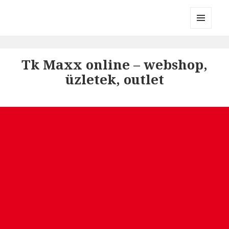
Divatmárkák
MENÜ
ÉS
WIDGETEK
Tk Maxx online – webshop,
üzletek, outlet