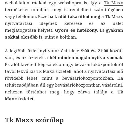
weboldalon ráakad egy webshopra is, így a
Tk Maxx
termékeket mindjárt meg is rendelheti számítógépen
vagy telefonon. Ezzel sok
időt takaríthat meg
a Tk Maxx
nyitvatartási idejének keresése és az üzlet
meglátogatása helyett.
Gyors és hatékony
. És gyakran
sokkal olcsóbb
is, mint a boltban.
A legtöbb üzlet nyitvatartási ideje
9:00 és 21:00
között
van, és az üzletek a
hét minden napján nyitva vannak
.
Ez alól kivételt képeznek a nagy bevásárlóközpontoktól
távol fekvő kis Tk Maxx üzletek, ahol a nyitvatartási idő
rövidebb lehet, mint a bevásárlóközpontokban. Ha
tehát módjában áll egy bevásárlóközpontban vásárolni,
nehezen történhet meg, hogy zárva találja a
Tk
Maxx üzletet
.
Tk Maxx szórólap