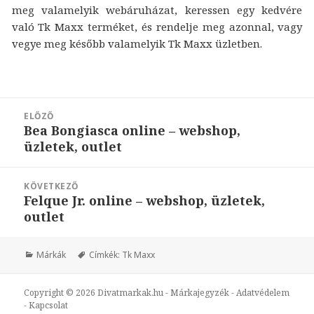
meg valamelyik webáruházat, keressen egy kedvére
való Tk Maxx terméket, és rendelje meg azonnal, vagy
vegye meg később valamelyik Tk Maxx üzletben.
Bejegyzés
ELŐZŐ
navigáció
Bea Bongiasca online – webshop,
Korábbi
üzletek, outlet
bejegyzések:
KÖVETKEZŐ
Felque Jr. online – webshop, üzletek,
Következő
outlet
bejegyzések:
Márkák
Címkék:
Tk Maxx
Copyright © 2026
Divatmarkak.hu
-
Márkajegyzék
-
Adatvédelem
-
Kapcsolat