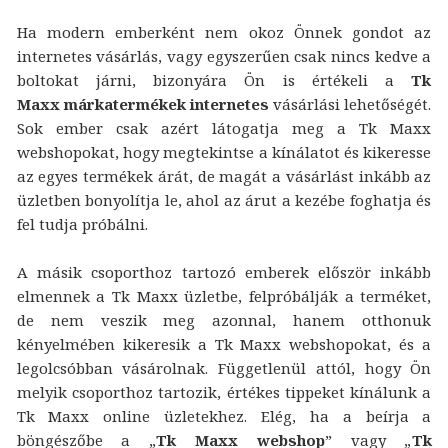
Ha modern emberként nem okoz Önnek gondot az
internetes vásárlás, vagy egyszerűen csak nincs kedve a
boltokat járni, bizonyára Ön is értékeli a
Tk
Maxx márkatermékek internetes
vásárlási lehetőségét.
Sok ember csak azért látogatja meg a Tk Maxx
webshopokat, hogy megtekintse a kínálatot és kikeresse
az egyes termékek árát, de magát a vásárlást inkább az
üzletben bonyolítja le, ahol az árut a kezébe foghatja és
fel tudja próbálni.
A másik csoporthoz tartozó emberek először inkább
elmennek a Tk Maxx üzletbe, felpróbálják a terméket,
de nem veszik meg azonnal, hanem otthonuk
kényelmében kikeresik a Tk Maxx webshopokat, és a
legolcsóbban vásárolnak. Függetlenül attól, hogy Ön
melyik csoporthoz tartozik, értékes tippeket kínálunk a
Tk Maxx online üzletekhez. Elég, ha a beírja a
böngészőbe a „
Tk Maxx webshop
” vagy „
Tk