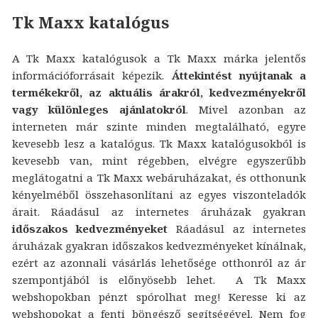
Tk Maxx katalógus
A Tk Maxx katalógusok a Tk Maxx márka jelentős
információforrásait képezik.
Áttekintést nyújtanak a
termékekről, az aktuális árakról, kedvezményekről
vagy különleges ajánlatokról
. Mivel azonban az
interneten már szinte minden megtalálható, egyre
kevesebb lesz a katalógus. Tk Maxx katalógusokból is
kevesebb van, mint régebben, elvégre egyszerűbb
meglátogatni a Tk Maxx webáruházakat, és otthonunk
kényelméből összehasonlítani az egyes viszonteladók
árait. Ráadásul az internetes áruházak gyakran
időszakos kedvezményeket
Ráadásul az internetes
áruházak gyakran időszakos kedvezményeket kínálnak,
ezért az azonnali vásárlás lehetősége otthonról az ár
szempontjából is előnyösebb lehet. A Tk Maxx
webshopokban pénzt spórolhat meg! Keresse ki az
webshopokat a fenti böngésző segítségével. Nem fog