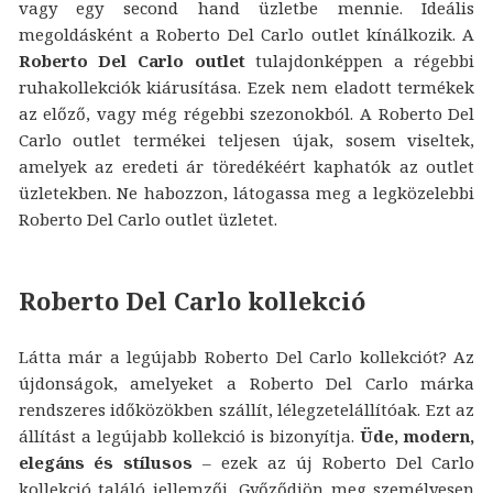
vagy egy second hand üzletbe mennie. Ideális
megoldásként a Roberto Del Carlo outlet kínálkozik. A
Roberto Del Carlo outlet
tulajdonképpen a régebbi
ruhakollekciók kiárusítása. Ezek nem eladott termékek
az előző, vagy még régebbi szezonokból. A Roberto Del
Carlo outlet termékei teljesen újak, sosem viseltek,
amelyek az eredeti ár töredékéért kaphatók az outlet
üzletekben. Ne habozzon, látogassa meg a legközelebbi
Roberto Del Carlo outlet üzletet.
Roberto Del Carlo kollekció
Látta már a legújabb Roberto Del Carlo kollekciót? Az
újdonságok, amelyeket a Roberto Del Carlo márka
rendszeres időközökben szállít, lélegzetelállítóak. Ezt az
állítást a legújabb kollekció is bizonyítja.
Üde, modern,
elegáns és stílusos
– ezek az új Roberto Del Carlo
kollekció találó jellemzői. Győződjön meg személyesen