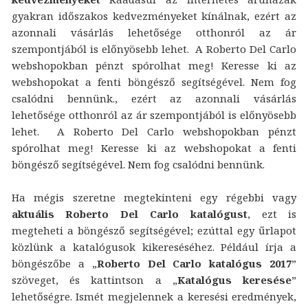
gyakran időszakos kedvezményeket kínálnak, ezért az
azonnali vásárlás lehetősége otthonról az ár
szempontjából is előnyösebb lehet. A Roberto Del Carlo
webshopokban pénzt spórolhat meg! Keresse ki az
webshopokat a fenti böngésző segítségével. Nem fog
csalódni bennünk., ezért az azonnali vásárlás
lehetősége otthonról az ár szempontjából is előnyösebb
lehet. A Roberto Del Carlo webshopokban pénzt
spórolhat meg! Keresse ki az webshopokat a fenti
böngésző segítségével. Nem fog csalódni bennünk.
Ha mégis szeretne megtekinteni egy régebbi vagy
aktuális Roberto Del Carlo katalógust
, ezt is
megteheti a böngésző segítségével; ezúttal egy űrlapot
közlünk a katalógusok kikereséséhez. Például írja a
böngészőbe a „
Roberto Del Carlo katalógus 2017
”
szöveget, és kattintson a „
Katalógus keresése
”
lehetőségre. Ismét megjelennek a keresési eredmények,