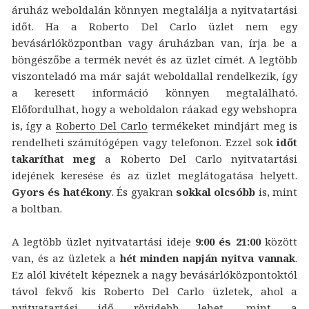
áruház weboldalán könnyen megtalálja a nyitvatartási
időt. Ha a Roberto Del Carlo üzlet nem egy
bevásárlóközpontban vagy áruházban van, írja be a
böngészőbe a termék nevét és az üzlet címét. A legtöbb
viszonteladó ma már saját weboldallal rendelkezik, így
a keresett információ könnyen megtalálható.
Előfordulhat, hogy a weboldalon ráakad egy webshopra
is, így a
Roberto Del Carlo
termékeket mindjárt meg is
rendelheti számítógépen vagy telefonon. Ezzel sok
időt
takaríthat meg
a Roberto Del Carlo nyitvatartási
idejének keresése és az üzlet meglátogatása helyett.
Gyors és hatékony
. És gyakran
sokkal olcsóbb
is, mint
a boltban.
A legtöbb üzlet nyitvatartási ideje
9:00 és 21:00
között
van, és az üzletek a
hét minden napján nyitva vannak
.
Ez alól kivételt képeznek a nagy bevásárlóközpontoktól
távol fekvő kis Roberto Del Carlo üzletek, ahol a
nyitvatartási idő rövidebb lehet, mint a