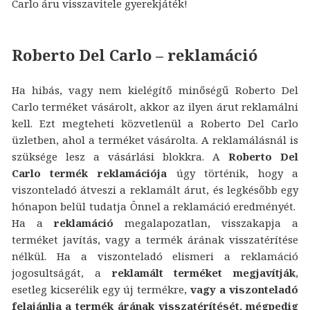
Carlo áru visszavitele gyerekjáték!
Roberto Del Carlo – reklamáció
Ha hibás, vagy nem kielégítő minőségű Roberto Del
Carlo terméket vásárolt, akkor az ilyen árut reklamálni
kell. Ezt megteheti közvetlenül a Roberto Del Carlo
üzletben, ahol a terméket vásárolta. A reklamálásnál is
szüksége lesz a vásárlási blokkra. A
Roberto Del
Carlo termék reklamációja
úgy történik, hogy a
viszonteladó átveszi a reklamált árut, és legkésőbb egy
hónapon belül tudatja Önnel a reklamáció eredményét.
Ha a
reklamáció
megalapozatlan, visszakapja a
terméket javítás, vagy a termék árának visszatérítése
nélkül. Ha a viszonteladó elismeri a reklamáció
jogosultságát, a
reklamált terméket megjavítják
,
esetleg kicserélik egy új termékre,
vagy a viszonteladó
felajánlja a termék árának visszatérítését, mégpedig