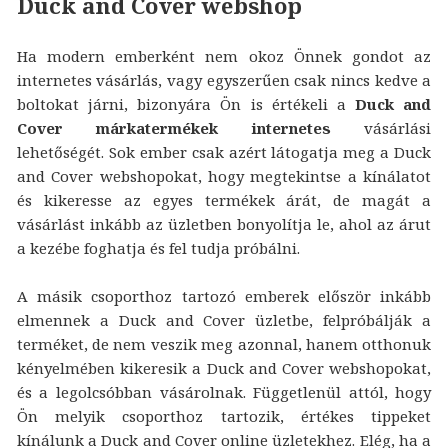
Duck and Cover webshop
Ha modern emberként nem okoz Önnek gondot az
internetes vásárlás, vagy egyszerűen csak nincs kedve a
boltokat járni, bizonyára Ön is értékeli a
Duck and
Cover márkatermékek internetes
vásárlási
lehetőségét. Sok ember csak azért látogatja meg a Duck
and Cover webshopokat, hogy megtekintse a kínálatot
és kikeresse az egyes termékek árát, de magát a
vásárlást inkább az üzletben bonyolítja le, ahol az árut
a kezébe foghatja és fel tudja próbálni.
A másik csoporthoz tartozó emberek először inkább
elmennek a Duck and Cover üzletbe, felpróbálják a
terméket, de nem veszik meg azonnal, hanem otthonuk
kényelmében kikeresik a Duck and Cover webshopokat,
és a legolcsóbban vásárolnak. Függetlenül attól, hogy
Ön melyik csoporthoz tartozik, értékes tippeket
kínálunk a Duck and Cover online üzletekhez. Elég, ha a