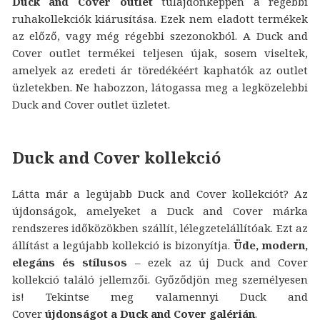
Duck and Cover outlet
tulajdonképpen a régebbi
ruhakollekciók kiárusítása. Ezek nem eladott termékek
az előző, vagy még régebbi szezonokból. A Duck and
Cover outlet termékei teljesen újak, sosem viseltek,
amelyek az eredeti ár töredékéért kaphatók az outlet
üzletekben. Ne habozzon, látogassa meg a legközelebbi
Duck and Cover outlet üzletet.
Duck and Cover kollekció
Látta már a legújabb Duck and Cover kollekciót? Az
újdonságok, amelyeket a Duck and Cover márka
rendszeres időközökben szállít, lélegzetelállítóak. Ezt az
állítást a legújabb kollekció is bizonyítja.
Üde, modern,
elegáns és stílusos
– ezek az új Duck and Cover
kollekció találó jellemzői. Győződjön meg személyesen
is! Tekintse meg valamennyi Duck and
Cover
újdonságot a Duck and Cover galérián
.