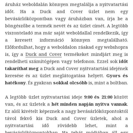
áruház weboldalán könnyen megtalálja a nyitvatartási
időt. Ha a Duck and Cover üzlet nem egy
bevásárlóközpontban vagy áruházban van, írja be a
böngészőbe a termék nevét és az üzlet címét. A legtöbb
viszonteladó ma már saját weboldallal rendelkezik, így
a keresett információ könnyen megtalálható.
Előfordulhat, hogy a weboldalon ráakad egy webshopra
is, így a
Duck and Cover
termékeket mindjárt meg is
rendelheti számítógépen vagy telefonon. Ezzel sok
időt
takaríthat meg
a Duck and Cover nyitvatartási idejének
keresése és az üzlet meglátogatása helyett.
Gyors és
hatékony
. És gyakran
sokkal olcsóbb
is, mint a boltban.
A legtöbb üzlet nyitvatartási ideje
9:00 és 21:00
között
van, és az üzletek a
hét minden napján nyitva vannak
.
Ez alól kivételt képeznek a nagy bevásárlóközpontoktól
távol fekvő kis Duck and Cover üzletek, ahol a
nyitvatartási idő rövidebb lehet, mint a
bevásárlóközpontokban. Ha tehát módjában áll egy