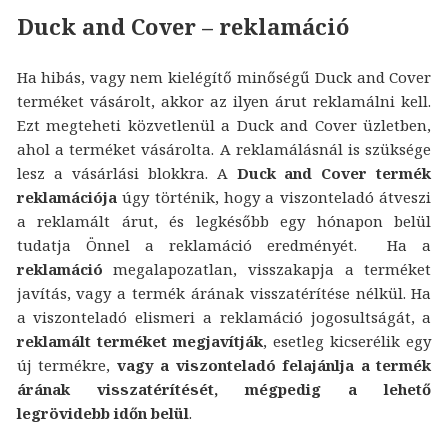
Duck and Cover – reklamáció
Ha hibás, vagy nem kielégítő minőségű Duck and Cover
terméket vásárolt, akkor az ilyen árut reklamálni kell.
Ezt megteheti közvetlenül a Duck and Cover üzletben,
ahol a terméket vásárolta. A reklamálásnál is szüksége
lesz a vásárlási blokkra. A
Duck and Cover termék
reklamációja
úgy történik, hogy a viszonteladó átveszi
a reklamált árut, és legkésőbb egy hónapon belül
tudatja Önnel a reklamáció eredményét. Ha a
reklamáció
megalapozatlan, visszakapja a terméket
javítás, vagy a termék árának visszatérítése nélkül. Ha
a viszonteladó elismeri a reklamáció jogosultságát, a
reklamált terméket megjavítják
, esetleg kicserélik egy
új termékre,
vagy a viszonteladó felajánlja a termék
árának visszatérítését, mégpedig a lehető
legrövidebb időn belül
.