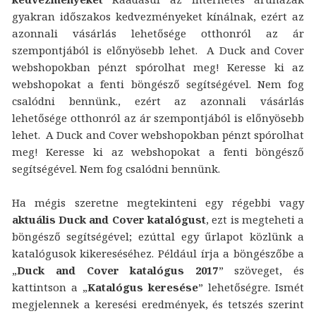
gyakran időszakos kedvezményeket kínálnak, ezért az
azonnali vásárlás lehetősége otthonról az ár
szempontjából is előnyösebb lehet. A Duck and Cover
webshopokban pénzt spórolhat meg! Keresse ki az
webshopokat a fenti böngésző segítségével. Nem fog
csalódni bennünk., ezért az azonnali vásárlás
lehetősége otthonról az ár szempontjából is előnyösebb
lehet. A Duck and Cover webshopokban pénzt spórolhat
meg! Keresse ki az webshopokat a fenti böngésző
segítségével. Nem fog csalódni bennünk.
Ha mégis szeretne megtekinteni egy régebbi vagy
aktuális Duck and Cover katalógust
, ezt is megteheti a
böngésző segítségével; ezúttal egy űrlapot közlünk a
katalógusok kikereséséhez. Például írja a böngészőbe a
„
Duck and Cover katalógus 2017
” szöveget, és
kattintson a „
Katalógus keresése
” lehetőségre. Ismét
megjelennek a keresési eredmények, és tetszés szerint