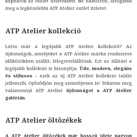
kaphatók az outlet üzletekben. Ne habozzon, látogassa
meg a legközelebbi ATP Atelier outlet üzletet.
ATP Atelier kollekció
Látta már a legújabb ATP Atelier kollekciót? Az
újdonságok, amelyeket a ATP Atelier márka rendszeres
időközökben szállít, lélegzetelállítóak. Ezt az állítást a
legújabb kollekció is bizonyítja.
Üde, modern, elegáns
és stílusos
– ezek az új ATP Atelier kollekció találó
jellemzői. Győződjön meg személyesen is! Tekintse meg
valamennyi ATP Atelier
újdonságot a ATP Atelier
galérián
.
ATP Atelier öltözékek
A ATP Atelier öltözékek már hosszú ideje nagyon