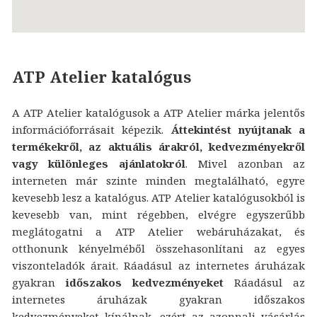
ATP Atelier katalógus
A ATP Atelier katalógusok a ATP Atelier márka jelentős
információforrásait képezik.
Áttekintést nyújtanak a
termékekről, az aktuális árakról, kedvezményekről
vagy különleges ajánlatokról
. Mivel azonban az
interneten már szinte minden megtalálható, egyre
kevesebb lesz a katalógus. ATP Atelier katalógusokból is
kevesebb van, mint régebben, elvégre egyszerűbb
meglátogatni a ATP Atelier webáruházakat, és
otthonunk kényelméből összehasonlítani az egyes
viszonteladók árait. Ráadásul az internetes áruházak
gyakran
időszakos kedvezményeket
Ráadásul az
internetes áruházak gyakran időszakos
kedvezményeket kínálnak, ezért az azonnali vásárlás