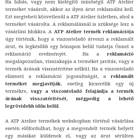
Ha hibás, vagy nem kielégítő minőségű ATP Atelier
terméket vásárolt, akkor az ilyen árut reklamálni kell.
Ezt megteheti közvetlenül a ATP Atelier üzletben, ahol a
terméket vásárolta. A reklamálásnál is szüksége lesz a
vásárlási blokkra. A
ATP Atelier termék reklamációja
úgy történik, hogy a viszonteladó átveszi a reklamált
árut, és legkésőbb egy hónapon belül tudatja Önnel a
reklamáció eredményét. Ha a
reklamáció
megalapozatlan, visszakapja a terméket javítás, vagy a
termék árának visszatérítése nélkül. Ha a viszonteladó
elismeri a reklamáció jogosultságát, a
reklamált
terméket megjavítják
, esetleg kicserélik egy új
termékre,
vagy a viszonteladó felajánlja a termék
árának visszatérítését, mégpedig a lehető
legrövidebb időn belül
.
A ATP Atelier termékek webshopban történő vásárlása
esetén előfordulhat, hogy a megrendelt termék helyett
egy másikat küldenek el, vagy az árut sérülten