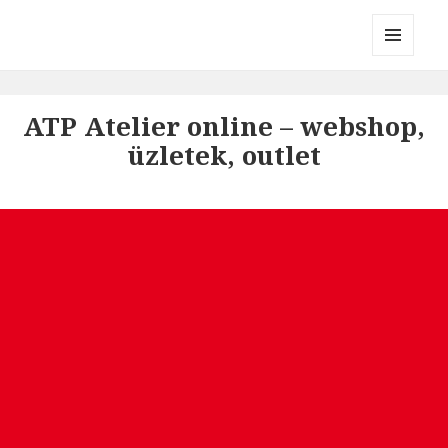
Divatmárkák
MENÜ
ÉS
WIDGETEK
ATP Atelier online – webshop,
üzletek, outlet