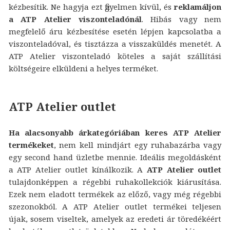
kézbesítik. Ne hagyja ezt figyelmen kívül, és
reklamáljon
a ATP Atelier viszonteladónál
. Hibás vagy nem
megfelelő áru kézbesítése esetén lépjen kapcsolatba a
viszonteladóval, és tisztázza a visszaküldés menetét. A
ATP Atelier viszonteladó köteles a saját szállítási
költségeire elküldeni a helyes terméket.
ATP Atelier outlet
Ha alacsonyabb árkategóriában keres ATP Atelier
termékeket
, nem kell mindjárt egy ruhabazárba vagy
egy second hand üzletbe mennie. Ideális megoldásként
a ATP Atelier outlet kínálkozik. A
ATP Atelier outlet
tulajdonképpen a régebbi ruhakollekciók kiárusítása.
Ezek nem eladott termékek az előző, vagy még régebbi
szezonokból. A ATP Atelier outlet termékei teljesen
újak, sosem viseltek, amelyek az eredeti ár töredékéért