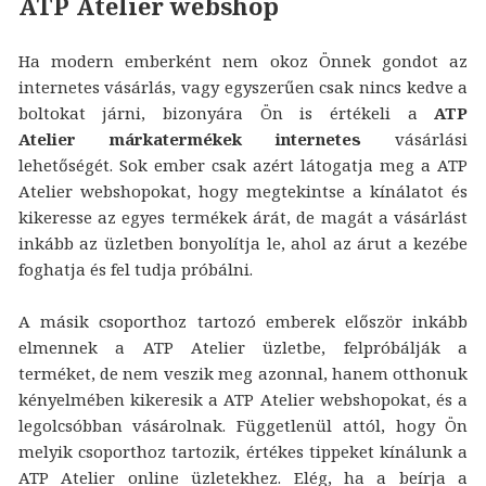
ATP Atelier webshop
Ha modern emberként nem okoz Önnek gondot az
internetes vásárlás, vagy egyszerűen csak nincs kedve a
boltokat járni, bizonyára Ön is értékeli a
ATP
Atelier márkatermékek internetes
vásárlási
lehetőségét. Sok ember csak azért látogatja meg a ATP
Atelier webshopokat, hogy megtekintse a kínálatot és
kikeresse az egyes termékek árát, de magát a vásárlást
inkább az üzletben bonyolítja le, ahol az árut a kezébe
foghatja és fel tudja próbálni.
A másik csoporthoz tartozó emberek először inkább
elmennek a ATP Atelier üzletbe, felpróbálják a
terméket, de nem veszik meg azonnal, hanem otthonuk
kényelmében kikeresik a ATP Atelier webshopokat, és a
legolcsóbban vásárolnak. Függetlenül attól, hogy Ön
melyik csoporthoz tartozik, értékes tippeket kínálunk a
ATP Atelier online üzletekhez. Elég, ha a beírja a