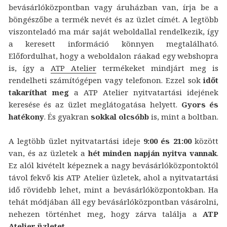
bevásárlóközpontban vagy áruházban van, írja be a
böngészőbe a termék nevét és az üzlet címét. A legtöbb
viszonteladó ma már saját weboldallal rendelkezik, így
a keresett információ könnyen megtalálható.
Előfordulhat, hogy a weboldalon ráakad egy webshopra
is, így a
ATP Atelier
termékeket mindjárt meg is
rendelheti számítógépen vagy telefonon. Ezzel sok
időt
takaríthat meg
a ATP Atelier nyitvatartási idejének
keresése és az üzlet meglátogatása helyett.
Gyors és
hatékony
. És gyakran
sokkal olcsóbb
is, mint a boltban.
A legtöbb üzlet nyitvatartási ideje
9:00 és 21:00
között
van, és az üzletek a
hét minden napján nyitva vannak
.
Ez alól kivételt képeznek a nagy bevásárlóközpontoktól
távol fekvő kis ATP Atelier üzletek, ahol a nyitvatartási
idő rövidebb lehet, mint a bevásárlóközpontokban. Ha
tehát módjában áll egy bevásárlóközpontban vásárolni,
nehezen történhet meg, hogy zárva találja a
ATP
Atelier üzletet
.