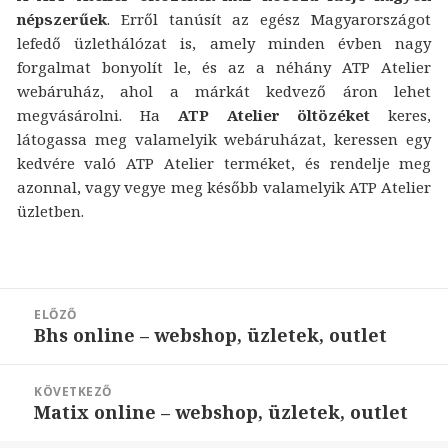
népszerűek
. Erről tanúsít az egész Magyarországot
lefedő üzlethálózat is, amely minden évben nagy
forgalmat bonyolít le, és az a néhány ATP Atelier
webáruház, ahol a márkát kedvező áron lehet
megvásárolni. Ha
ATP Atelier öltözéket
keres,
látogassa meg valamelyik webáruházat, keressen egy
kedvére való ATP Atelier terméket, és rendelje meg
azonnal, vagy vegye meg később valamelyik ATP Atelier
üzletben.
Bejegyzés
ELŐZŐ
navigáció
Bhs online – webshop, üzletek, outlet
Korábbi
bejegyzések:
KÖVETKEZŐ
Matix online – webshop, üzletek, outlet
Következő
bejegyzések: