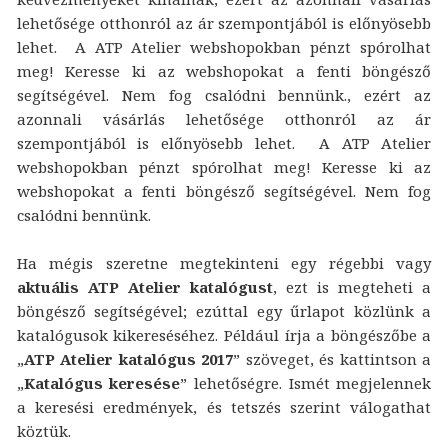
lehetősége otthonról az ár szempontjából is előnyösebb
lehet. A ATP Atelier webshopokban pénzt spórolhat
meg! Keresse ki az webshopokat a fenti böngésző
segítségével. Nem fog csalódni bennünk., ezért az
azonnali vásárlás lehetősége otthonról az ár
szempontjából is előnyösebb lehet. A ATP Atelier
webshopokban pénzt spórolhat meg! Keresse ki az
webshopokat a fenti böngésző segítségével. Nem fog
csalódni bennünk.
Ha mégis szeretne megtekinteni egy régebbi vagy
aktuális ATP Atelier katalógust
, ezt is megteheti a
böngésző segítségével; ezúttal egy űrlapot közlünk a
katalógusok kikereséséhez. Például írja a böngészőbe a
„
ATP Atelier katalógus 2017
” szöveget, és kattintson a
„
Katalógus keresése
” lehetőségre. Ismét megjelennek
a keresési eredmények, és tetszés szerint válogathat
köztük.