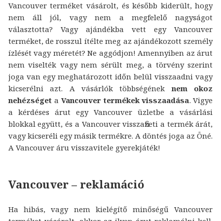
Vancouver terméket vásárolt, és később kiderült, hogy
nem áll jól, vagy nem a megfelelő nagyságot
választotta? Vagy ajándékba vett egy Vancouver
terméket, de rosszul ítélte meg az ajándékozott személy
ízlését vagy méretét? Ne aggódjon! Amennyiben az árut
nem viselték vagy nem sérült meg, a törvény szerint
joga van egy meghatározott időn belül visszaadni vagy
kicserélni azt. A vásárlók többségének
nem okoz
nehézséget
a
Vancouver termékek visszaadása
. Vigye
a kérdéses árut egy Vancouver üzletbe a vásárlási
blokkal együtt, és a Vancouver visszafizeti a termék árát,
vagy kicseréli egy másik termékre. A döntés joga az Öné.
A Vancouver áru visszavitele gyerekjáték!
Vancouver – reklamáció
Ha hibás, vagy nem kielégítő minőségű Vancouver
terméket vásárolt, akkor az ilyen árut reklamálni kell.