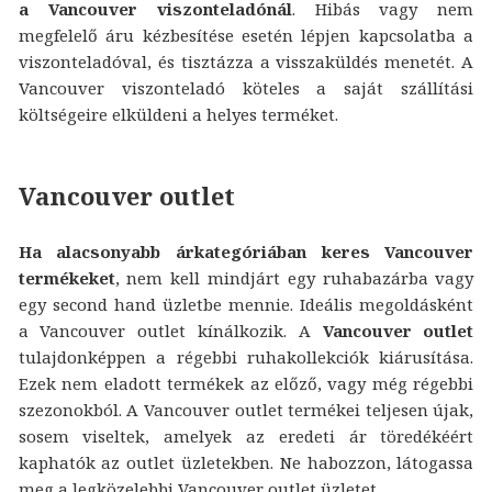
a Vancouver viszonteladónál
. Hibás vagy nem
megfelelő áru kézbesítése esetén lépjen kapcsolatba a
viszonteladóval, és tisztázza a visszaküldés menetét. A
Vancouver viszonteladó köteles a saját szállítási
költségeire elküldeni a helyes terméket.
Vancouver outlet
Ha alacsonyabb árkategóriában keres Vancouver
termékeket
, nem kell mindjárt egy ruhabazárba vagy
egy second hand üzletbe mennie. Ideális megoldásként
a Vancouver outlet kínálkozik. A
Vancouver outlet
tulajdonképpen a régebbi ruhakollekciók kiárusítása.
Ezek nem eladott termékek az előző, vagy még régebbi
szezonokból. A Vancouver outlet termékei teljesen újak,
sosem viseltek, amelyek az eredeti ár töredékéért
kaphatók az outlet üzletekben. Ne habozzon, látogassa
meg a legközelebbi Vancouver outlet üzletet.