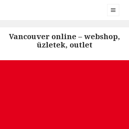
Divatmárkák
MENÜ
ÉS
WIDGETEK
Vancouver online – webshop,
üzletek, outlet