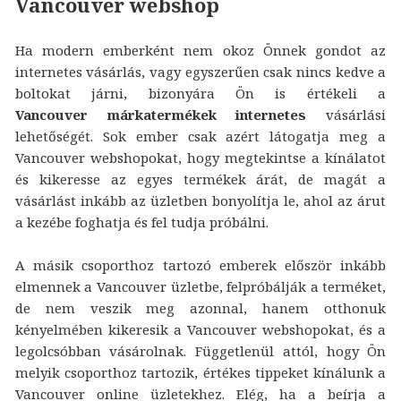
Vancouver webshop
Ha modern emberként nem okoz Önnek gondot az
internetes vásárlás, vagy egyszerűen csak nincs kedve a
boltokat járni, bizonyára Ön is értékeli a
Vancouver márkatermékek internetes
vásárlási
lehetőségét. Sok ember csak azért látogatja meg a
Vancouver webshopokat, hogy megtekintse a kínálatot
és kikeresse az egyes termékek árát, de magát a
vásárlást inkább az üzletben bonyolítja le, ahol az árut
a kezébe foghatja és fel tudja próbálni.
A másik csoporthoz tartozó emberek először inkább
elmennek a Vancouver üzletbe, felpróbálják a terméket,
de nem veszik meg azonnal, hanem otthonuk
kényelmében kikeresik a Vancouver webshopokat, és a
legolcsóbban vásárolnak. Függetlenül attól, hogy Ön
melyik csoporthoz tartozik, értékes tippeket kínálunk a
Vancouver online üzletekhez. Elég, ha a beírja a