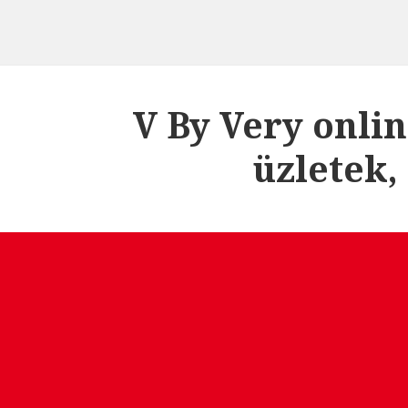
V By Very onli
üzletek,