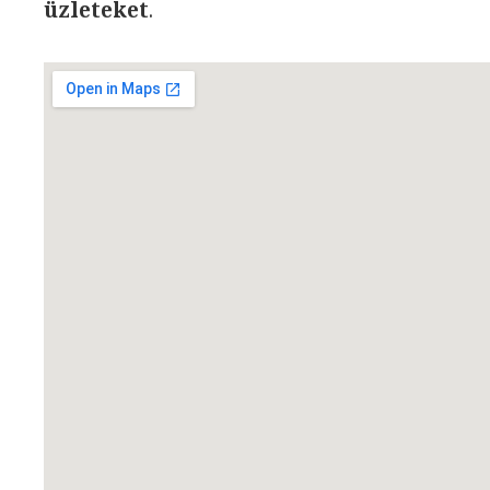
üzleteket
.