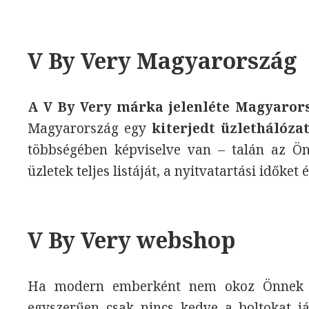
V By Very Magyarország
A V By Very márka jelenléte Magyaror
Magyarország egy
kiterjedt üzlethálózat
többségében képviselve van – talán az Ön
üzletek teljes listáját, a nyitvatartási időket 
V By Very webshop
Ha modern emberként nem okoz Önnek go
egyszerűen csak nincs kedve a boltokat já