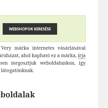
ery márka internetes vásárlásával
áruházat, ahol kapható ez a márka,
írja
vesen megosztjuk weboldalunkon, így
 látogatónknak.
eboldalak