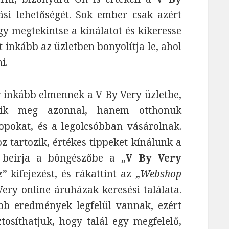
si lehetőségét. Sok ember csak azért
y megtekintse a kínálatot és kikeresse
 inkább az üzletben bonyolítja le, ahol
i.
 inkább elmennek a V By Very üzletbe,
zik meg azonnal, hanem otthonuk
pokat, és a legolcsóbban vásárolnak.
z tartozik, értékes tippeket kínálunk a
 beírja a böngészőbe a „
V By Very
z
” kifejezést, és rákattint az „
Webshop
Very online áruházak keresési találata.
bb eredmények legfelül vannak, ezért
ztosíthatjuk, hogy talál egy megfelelő,