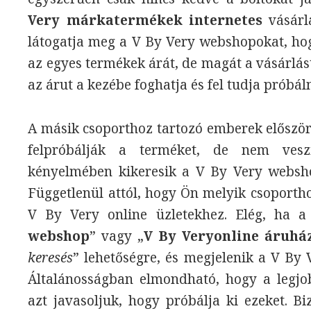
Very márkatermékek internetes
vásárlá
látogatja meg a V By Very webshopokat, hog
az egyes termékek árát, de magát a vásárlást
az árut a kezébe foghatja és fel tudja próbáln
A másik csoporthoz tartozó emberek először
felpróbálják a terméket, de nem ves
kényelmében kikeresik a V By Very websho
Függetlenül attól, hogy Ön melyik csoportho
V By Very online üzletekhez. Elég, ha a
webshop
” vagy „
V By Veryonline áruhá
keresés
” lehetőségre, és megjelenik a V By 
Általánosságban elmondható, hogy a legjo
azt javasoljuk, hogy próbálja ki ezeket. Bi