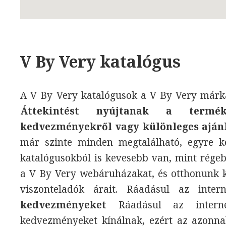
V By Very katalógus
A V By Very katalógusok a V By Very márka 
Áttekintést nyújtanak a termék
kedvezményekről vagy különleges aján
már szinte minden megtalálható, egyre k
katalógusokból is kevesebb van, mint rége
a V By Very webáruházakat, és otthonunk k
viszonteladók árait. Ráadásul az int
kedvezményeket
Ráadásul az interne
kedvezményeket kínálnak, ezért az azonnal