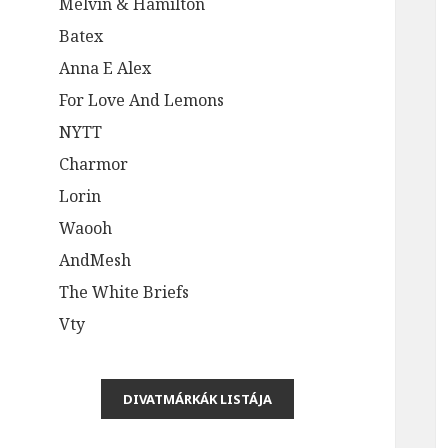
Melvin & Hamilton
Batex
Anna E Alex
For Love And Lemons
NYTT
Charmor
Lorin
Waooh
AndMesh
The White Briefs
Vty