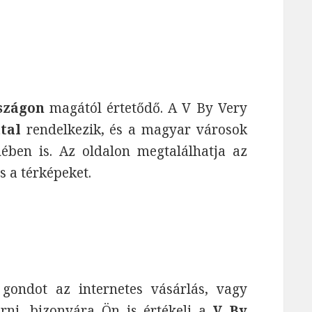
szágon
magától értetődő. A V By Very
tal
rendelkezik, és a magyar városok
ében is. Az oldalon megtalálhatja az
és a térképeket.
ndot az internetes vásárlás, vagy
rni, bizonyára Ön is értékeli a
V By