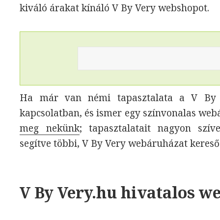
kiváló árakat kínáló V By Very webshopot.
Ha már van némi tapasztalata a V By V
kapcsolatban, és ismer egy színvonalas web
meg nekünk
; tapasztalatait nagyon szí
segítve többi, V By Very webáruházat kereső
V By Very.hu hivatalos w