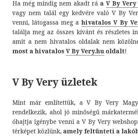
Ha még mindig nem akadt rá
a
V By Very
vagy nem talál egy kedvére való V By Ver
venni, látogassa meg a
hivatalos V By Ve
találja meg az összes kívánt és részletes 
amit a nem hivatalos oldalak nem közöln
most a hivatalos
V By Very.hu
oldalt
!
V By Very üzletek
Mint már említettük, a V By Very Magyar
rendelkezik, ahol jó minőségű márkaterm
óhajtja igénybe venni a V By Very webshopo
térképet közlünk,
amely feltünteti a lakó