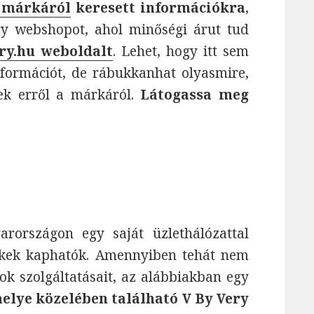
 márkáról
keresett információkra
,
y webshopot, ahol minőségi árut tud
ry.hu weboldalt
. Lehet, hogy itt sem
információt, de rábukkanhat olyasmire,
ek erről a márkáról.
Látogassa meg
országon egy saját üzlethálózattal
ékek kaphatók. Amennyiben tehát nem
k szolgáltatásait, az alábbiakban egy
helye közelében található V By Very