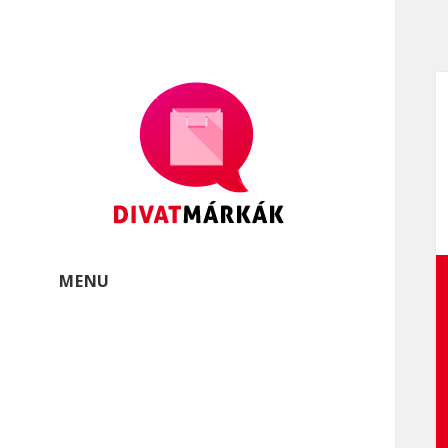
Divatmárkák
Divatmárkák és márkás
öltözékek
MENU