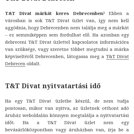
T&T Divat márkát keres Debrecenben
? Ebben a
városban is sok T&T Divat üzlet van, így nem kell
aggódnia, hogy Debrecenben nem találja meg a márkát
– ez semmiképpen sem fordulhat elő. Ha azonban egy
debreceni T&T Divat üzlettel kapcsolatos információra
van szüksége, vagy szeretne többet megtudni a márka
képviseltéről Debrecenben, látogassa meg a
T&T Divat
Debrecen
oldalt.
T&T Divat nyitvatartási idő
Ha egy T&T Divat üzletbe készül, de nem tudja
pontosan, mikor van nyitva, az üzletnek otthont adó
áruház weboldalán könnyen megtalálja a nyitvatartási
időt. Ha a T&T Divat üzlet nem egy
bevásárlóközpontban vagy áruházban van, írja be a