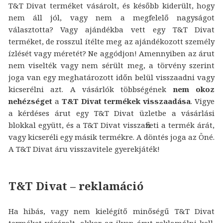
T&T Divat terméket vásárolt, és később kiderült, hogy
nem áll jól, vagy nem a megfelelő nagyságot
választotta? Vagy ajándékba vett egy T&T Divat
terméket, de rosszul ítélte meg az ajándékozott személy
ízlését vagy méretét? Ne aggódjon! Amennyiben az árut
nem viselték vagy nem sérült meg, a törvény szerint
joga van egy meghatározott időn belül visszaadni vagy
kicserélni azt. A vásárlók többségének
nem okoz
nehézséget
a
T&T Divat termékek visszaadása
. Vigye
a kérdéses árut egy T&T Divat üzletbe a vásárlási
blokkal együtt, és a T&T Divat visszafizeti a termék árát,
vagy kicseréli egy másik termékre. A döntés joga az Öné.
A T&T Divat áru visszavitele gyerekjáték!
T&T Divat – reklamáció
Ha hibás, vagy nem kielégítő minőségű T&T Divat
terméket vásárolt, akkor az ilyen árut reklamálni kell.