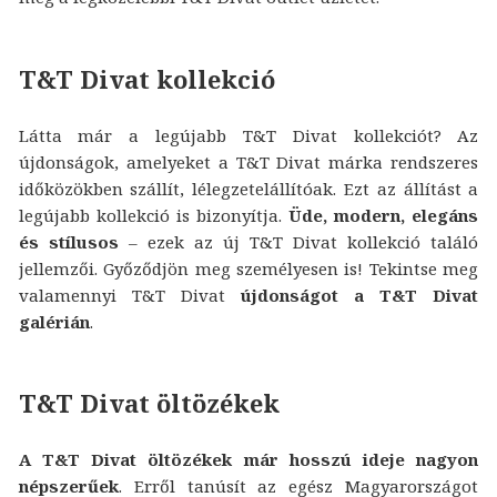
T&T Divat kollekció
Látta már a legújabb T&T Divat kollekciót? Az
újdonságok, amelyeket a T&T Divat márka rendszeres
időközökben szállít, lélegzetelállítóak. Ezt az állítást a
legújabb kollekció is bizonyítja.
Üde, modern, elegáns
és stílusos
– ezek az új T&T Divat kollekció találó
jellemzői. Győződjön meg személyesen is! Tekintse meg
valamennyi T&T Divat
újdonságot a T&T Divat
galérián
.
T&T Divat öltözékek
A T&T Divat öltözékek már hosszú ideje nagyon
népszerűek
. Erről tanúsít az egész Magyarországot