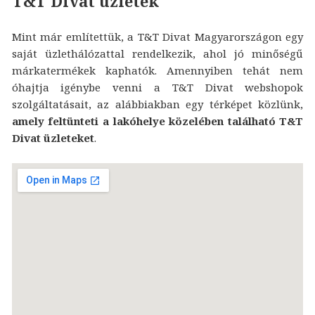
T&T Divat üzletek
Mint már említettük, a T&T Divat Magyarországon egy
saját üzlethálózattal rendelkezik, ahol jó minőségű
márkatermékek kaphatók. Amennyiben tehát nem
óhajtja igénybe venni a T&T Divat webshopok
szolgáltatásait, az alábbiakban egy térképet közlünk,
amely feltünteti a lakóhelye közelében található T&T
Divat üzleteket
.