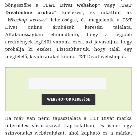
böngészőbe a „
T&T Divat webshop
” vagy „
T&T
Divatonline áruház
” kifejezést, és rákattint az
„
Webshop keresés
” lehetőségre, és megjelenik a T&T
Divat online áruházak keresési találata.
Általánosságban elmondható, hogy a legjobb
eredmények legfelül vannak, ezért azt javasoljuk, hogy
próbálja ki ezeket. Biztosíthatjuk, hogy talál egy
megfelelő, kiváló árakat kínáló T&T Divat webshopot.
Ha már van némi tapasztalata a T&T Divat márka
internetes vásárlásával kapcsolatban, és ismer egy
színvonalas webáruházat, ahol kapható ez a márka,