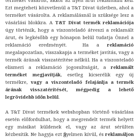
Ezt megteheti közvetlenül a T&T Divat üzletben, ahol a
terméket vásárolta. A reklamálásnál is szüksége lesz a
vásárlási blokkra. A
T&T Divat termék reklamációja
úgy történik, hogy a viszonteladó átveszi a reklamált
árut, és legkésőbb egy hónapon belül tudatja Önnel a
reklamáció eredményét. Ha a
reklamáció
megalapozatlan, visszakapja a terméket javítás, vagy a
termék árának visszatérítése nélkül. Ha a viszonteladó
elismeri a reklamáció jogosultságát, a
reklamált
terméket megjavítják
, esetleg kicserélik egy új
termékre,
vagy a viszonteladó felajánlja a termék
árának visszatérítését, mégpedig a lehető
legrövidebb időn belül
.
A T&T Divat termékek webshopban történő vásárlása
esetén előfordulhat, hogy a megrendelt termék helyett
egy másikat küldenek el, vagy az árut sérülten
kézbesítik. Ne hagyja ezt figyelmen kívül, és
reklamáljon