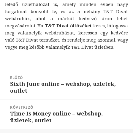
lefedő üzlethálózat is, amely minden évben nagy
forgalmat bonyolít le, és az a néhány T&T Divat
webáruház, ahol a márkát kedvező áron lehet
megvásárolni. Ha
T&T Divat öltözéket
keres, látogassa
meg valamelyik webáruházat, keressen egy kedvére
való T&T Divat terméket, és rendelje meg azonnal, vagy
vegye meg később valamelyik T&T Divat üzletben.
Bejegyzés
ELŐZŐ
navigáció
Sixth June online – webshop, üzletek,
Korábbi
outlet
bejegyzések:
KÖVETKEZŐ
Time Is Money online – webshop,
Következő
üzletek, outlet
bejegyzések: