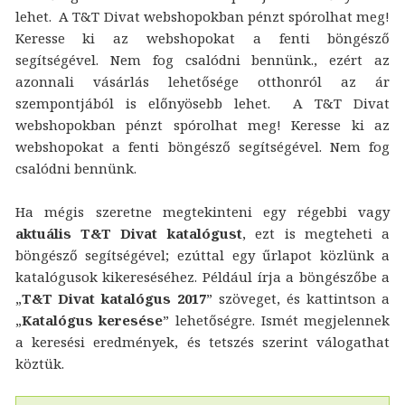
lehet. A T&T Divat webshopokban pénzt spórolhat meg!
Keresse ki az webshopokat a fenti böngésző
segítségével. Nem fog csalódni bennünk., ezért az
azonnali vásárlás lehetősége otthonról az ár
szempontjából is előnyösebb lehet. A T&T Divat
webshopokban pénzt spórolhat meg! Keresse ki az
webshopokat a fenti böngésző segítségével. Nem fog
csalódni bennünk.
Ha mégis szeretne megtekinteni egy régebbi vagy
aktuális T&T Divat katalógust
, ezt is megteheti a
böngésző segítségével; ezúttal egy űrlapot közlünk a
katalógusok kikereséséhez. Például írja a böngészőbe a
„
T&T Divat katalógus 2017
” szöveget, és kattintson a
„
Katalógus keresése
” lehetőségre. Ismét megjelennek
a keresési eredmények, és tetszés szerint válogathat
köztük.