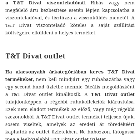
a T&T Divat viszonteladónál
. Hibás vagy nem
megfelelő áru kézbesítése esetén lépjen kapcsolatba a
viszonteladóval, és tisztázza a visszaküldés menetét. A
T&T Divat viszonteladó köteles a saját szállítási
költségeire elküldeni a helyes terméket.
T&T Divat outlet
Ha alacsonyabb árkategóriában keres T&T Divat
termékeket
, nem kell mindjárt egy ruhabazárba vagy
egy second hand üzletbe mennie. Ideális megoldásként
a T&T Divat outlet kínálkozik. A
T&T Divat outlet
tulajdonképpen a régebbi ruhakollekciók kiárusítása.
Ezek nem eladott termékek az előző, vagy még régebbi
szezonokból. A T&T Divat outlet termékei teljesen újak,
sosem viseltek, amelyek az eredeti ár töredékéért
kaphatók az outlet üzletekben. Ne habozzon, látogassa
meg a legközelebbi T&T Divat outlet üzletet.