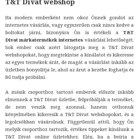
T&T Divat webshop
Ha modern emberként nem okoz Önnek gondot az
internetes vásárlás, vagy egyszerűen csak nincs kedve a
boltokat járni, bizonyára Ön is értékeli a
T&T
Divat márkatermékek internetes
vásárlási lehetőségét.
Sok ember csak azért látogatja meg a T&T Divat
webshopokat, hogy megtekintse a kínálatot és kikeresse
az egyes termékek árát, de magát a vásárlást inkább az
üzletben bonyolítja le, ahol az árut a kezébe foghatja és
fel tudja próbálni.
A másik csoporthoz tartozó emberek először inkább
elmennek a T&T Divat üzletbe, felpróbálják a terméket,
de nem veszik meg azonnal, hanem otthonuk
kényelmében kikeresik a T&T Divat webshopokat, és a
legolcsóbban vásárolnak. Függetlenül attól, hogy Ön
melyik csoporthoz tartozik, értékes tippeket kínálunk a
T&T Divat online üzletekhez. Elég, ha a beírja a