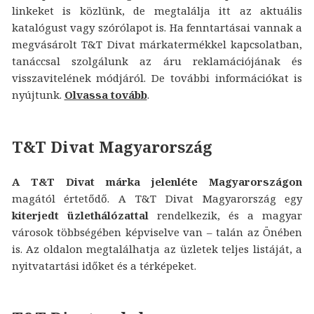
linkeket is közlünk, de megtalálja itt az aktuális
katalógust vagy szórólapot is. Ha fenntartásai vannak a
megvásárolt T&T Divat márkatermékkel kapcsolatban,
tanáccsal szolgálunk az áru reklamációjának és
visszavitelének módjáról. De további információkat is
nyújtunk.
Olvassa tovább
.
T&T Divat Magyarország
A T&T Divat márka jelenléte Magyarországon
magától értetődő. A T&T Divat Magyarország egy
kiterjedt üzlethálózattal
rendelkezik, és a magyar
városok többségében képviselve van – talán az Önében
is. Az oldalon megtalálhatja az üzletek teljes listáját, a
nyitvatartási időket és a térképeket.