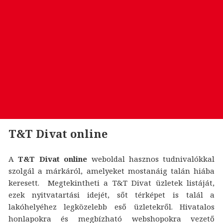
T&T Divat online
A
T&T Divat online
weboldal hasznos tudnivalókkal
szolgál a márkáról, amelyeket mostanáig talán hiába
keresett. Megtekintheti a T&T Divat üzletek listáját,
ezek nyitvatartási idejét, sőt térképet is talál a
lakóhelyéhez legközelebb eső üzletekről. Hivatalos
honlapokra és megbízható webshopokra vezető