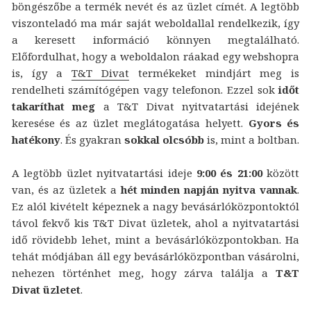
böngészőbe a termék nevét és az üzlet címét. A legtöbb
viszonteladó ma már saját weboldallal rendelkezik, így
a keresett információ könnyen megtalálható.
Előfordulhat, hogy a weboldalon ráakad egy webshopra
is, így a
T&T Divat
termékeket mindjárt meg is
rendelheti számítógépen vagy telefonon. Ezzel sok
időt
takaríthat meg
a T&T Divat nyitvatartási idejének
keresése és az üzlet meglátogatása helyett.
Gyors és
hatékony
. És gyakran
sokkal olcsóbb
is, mint a boltban.
A legtöbb üzlet nyitvatartási ideje
9:00 és 21:00
között
van, és az üzletek a
hét minden napján nyitva vannak
.
Ez alól kivételt képeznek a nagy bevásárlóközpontoktól
távol fekvő kis T&T Divat üzletek, ahol a nyitvatartási
idő rövidebb lehet, mint a bevásárlóközpontokban. Ha
tehát módjában áll egy bevásárlóközpontban vásárolni,
nehezen történhet meg, hogy zárva találja a
T&T
Divat üzletet
.