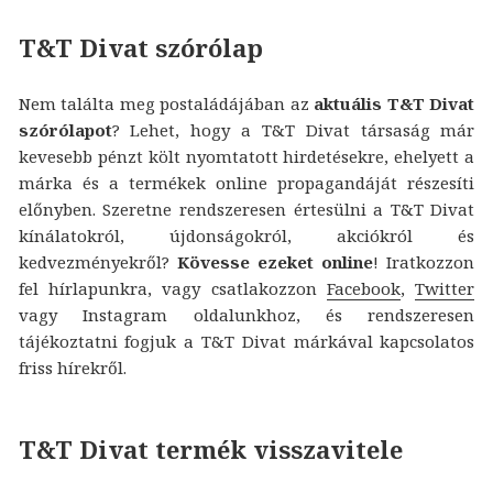
T&T Divat szórólap
Nem találta meg postaládájában az
aktuális T&T Divat
szórólapot
? Lehet, hogy a T&T Divat társaság már
kevesebb pénzt költ nyomtatott hirdetésekre, ehelyett a
márka és a termékek online propagandáját részesíti
előnyben. Szeretne rendszeresen értesülni a T&T Divat
kínálatokról, újdonságokról, akciókról és
kedvezményekről?
Kövesse ezeket online
! Iratkozzon
fel hírlapunkra, vagy csatlakozzon
Facebook
,
Twitter
vagy Instagram oldalunkhoz, és rendszeresen
tájékoztatni fogjuk a T&T Divat márkával kapcsolatos
friss hírekről.
T&T Divat termék visszavitele