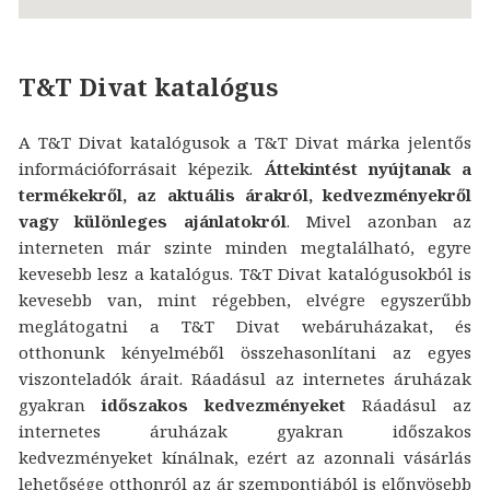
T&T Divat katalógus
A T&T Divat katalógusok a T&T Divat márka jelentős
információforrásait képezik.
Áttekintést nyújtanak a
termékekről, az aktuális árakról, kedvezményekről
vagy különleges ajánlatokról
. Mivel azonban az
interneten már szinte minden megtalálható, egyre
kevesebb lesz a katalógus. T&T Divat katalógusokból is
kevesebb van, mint régebben, elvégre egyszerűbb
meglátogatni a T&T Divat webáruházakat, és
otthonunk kényelméből összehasonlítani az egyes
viszonteladók árait. Ráadásul az internetes áruházak
gyakran
időszakos kedvezményeket
Ráadásul az
internetes áruházak gyakran időszakos
kedvezményeket kínálnak, ezért az azonnali vásárlás
lehetősége otthonról az ár szempontjából is előnyösebb