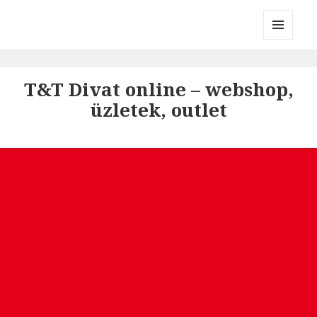
Divatmárkák
MENÜ
ÉS
WIDGETEK
T&T Divat online – webshop,
üzletek, outlet