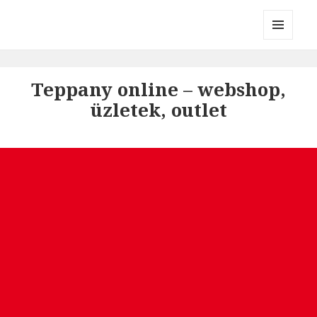
Divatmárkák
MENÜ
ÉS
WIDGETEK
Teppany online – webshop,
üzletek, outlet