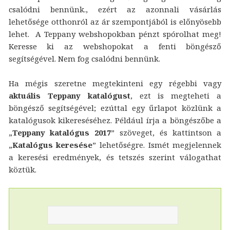
csalódni bennünk., ezért az azonnali vásárlás
lehetősége otthonról az ár szempontjából is előnyösebb
lehet. A Teppany webshopokban pénzt spórolhat meg!
Keresse ki az webshopokat a fenti böngésző
segítségével. Nem fog csalódni bennünk.
Ha mégis szeretne megtekinteni egy régebbi vagy
aktuális Teppany katalógust
, ezt is megteheti a
böngésző segítségével; ezúttal egy űrlapot közlünk a
katalógusok kikereséséhez. Például írja a böngészőbe a
„
Teppany katalógus 2017
” szöveget, és kattintson a
„
Katalógus keresése
” lehetőségre. Ismét megjelennek
a keresési eredmények, és tetszés szerint válogathat
köztük.