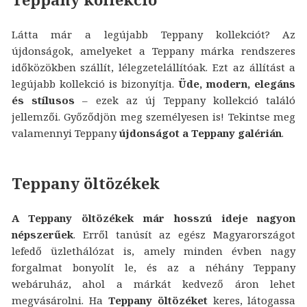
Látta már a legújabb Teppany kollekciót? Az
újdonságok, amelyeket a Teppany márka rendszeres
időközökben szállít, lélegzetelállítóak. Ezt az állítást a
legújabb kollekció is bizonyítja.
Üde, modern, elegáns
és stílusos
– ezek az új Teppany kollekció találó
jellemzői. Győződjön meg személyesen is! Tekintse meg
valamennyi Teppany
újdonságot a Teppany galérián
.
Teppany öltözékek
A Teppany öltözékek már hosszú ideje nagyon
népszerűek
. Erről tanúsít az egész Magyarországot
lefedő üzlethálózat is, amely minden évben nagy
forgalmat bonyolít le, és az a néhány Teppany
webáruház, ahol a márkát kedvező áron lehet
megvásárolni. Ha
Teppany öltözéket
keres, látogassa