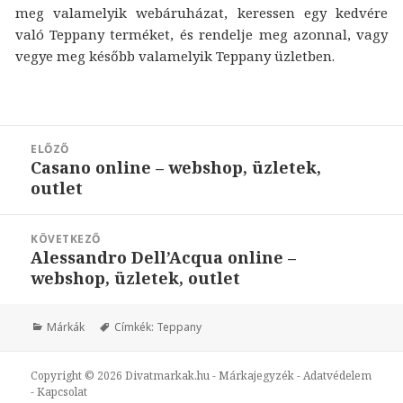
meg valamelyik webáruházat, keressen egy kedvére
való Teppany terméket, és rendelje meg azonnal, vagy
vegye meg később valamelyik Teppany üzletben.
Bejegyzés
ELŐZŐ
navigáció
Casano online – webshop, üzletek,
Korábbi
outlet
bejegyzések:
KÖVETKEZŐ
Alessandro Dell’Acqua online –
Következő
webshop, üzletek, outlet
bejegyzések:
Márkák
Címkék:
Teppany
Copyright © 2026
Divatmarkak.hu
-
Márkajegyzék
-
Adatvédelem
-
Kapcsolat