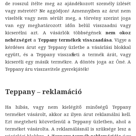
de rosszul ítélte meg az ajándékozott személy ízlését
vagy méretét? Ne aggódjon! Amennyiben az árut nem
viselték vagy nem sérült meg, a törvény szerint joga
van egy meghatározott időn belül visszaadni vagy
kicserélni azt. A vásárlók többségének
nem okoz
nehézséget
a
Teppany termékek visszaadása
. Vigye a
kérdéses árut egy Teppany üzletbe a vásárlási blokkal
együtt, és a Teppany visszafizeti a termék árát, vagy
kicseréli egy másik termékre. A döntés joga az Öné. A
Teppany áru visszavitele gyerekjáték!
Teppany – reklamáció
Ha hibás, vagy nem kielégítő minőségű Teppany
terméket vásárolt, akkor az ilyen árut reklamálni kell.
Ezt megteheti közvetlenül a Teppany üzletben, ahol a
terméket vásárolta. A reklamálásnál is szüksége lesz a
vásárlási blokkra. A
Teppany termék reklamációja
úgy