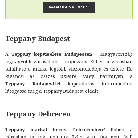
Teppany Budapest
A
Teppany képviselete Budapesten
– Magyarország
legnagyobb városában – impozáns. Ebben a városban
található a márka legtöbb viszonteladója és üzlete. Ha
kíváncsi az összes üzletre, vagy bármilyen, a
Teppany Budapesttel
kapcsolatos információra,
látogassa meg a
Teppany Budapest
oldalt.
Teppany Debrecen
Teppany márkát keres Debrecenben
? Ebben a
városban is sok Teppany üzlet van, így nem kell