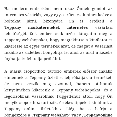
Ha modern emberként nem okoz Önnek gondot az
internetes vásárlás, vagy egyszerűen csak nincs kedve a
boltokat járni, bizonyára Ön is értékeli a
Teppany márkatermékek internetes
vásárlási
lehetőségét. Sok ember csak azért látogatja meg a
Teppany webshopokat, hogy megtekintse a kínálatot és
kikeresse az egyes termékek árát, de magát a vásárlást
inkább az üzletben bonyolítja le, ahol az árut a kezébe
foghatja és fel tudja próbálni.
A másik csoporthoz tartozó emberek először inkább
elmennek a Teppany üzletbe, felpróbálják a terméket,
de nem veszik meg azonnal, hanem otthonuk
kényelmében kikeresik a Teppany webshopokat, és a
legolcsóbban vásárolnak. Függetlenül attól, hogy Ön
melyik csoporthoz tartozik, értékes tippeket kínálunk a
Teppany online üzletekhez. Elég, ha a beírja a
böngészőbe a „
Teppany webshop
” vagy „
Teppanyonline