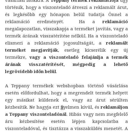
történik, hogy a viszonteladó átveszi a reklamált árut,
és legkésőbb egy hónapon belül tudatja Önnel a
reklamáció eredményét. Ha a
reklamáció
megalapozatlan, visszakapja a terméket javítás, vagy a
termék árának visszatérítése nélkül. Ha a viszonteladó
elismeri a reklamáció jogosultságát, a
reklamált
terméket megjavítják
, esetleg kicserélik egy új
termékre,
vagy a viszonteladó felajánlja a termék
árának visszatérítését, mégpedig a lehető
legrövidebb időn belül
.
A Teppany termékek webshopban történő vásárlása
esetén előfordulhat, hogy a megrendelt termék helyett
egy másikat küldenek el, vagy az árut sérülten
kézbesítik. Ne hagyja ezt figyelmen kívül, és
reklamáljon
a Teppany viszonteladónál
. Hibás vagy nem megfelelő
áru kézbesítése esetén lépjen kapcsolatba a
viszonteladóval, és tisztázza a visszaküldés menetét. A