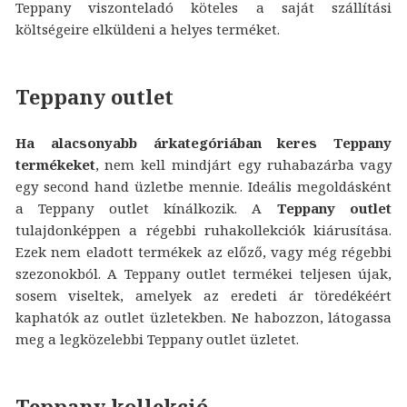
Teppany viszonteladó köteles a saját szállítási
költségeire elküldeni a helyes terméket.
Teppany outlet
Ha alacsonyabb árkategóriában keres Teppany
termékeket
, nem kell mindjárt egy ruhabazárba vagy
egy second hand üzletbe mennie. Ideális megoldásként
a Teppany outlet kínálkozik. A
Teppany outlet
tulajdonképpen a régebbi ruhakollekciók kiárusítása.
Ezek nem eladott termékek az előző, vagy még régebbi
szezonokból. A Teppany outlet termékei teljesen újak,
sosem viseltek, amelyek az eredeti ár töredékéért
kaphatók az outlet üzletekben. Ne habozzon, látogassa
meg a legközelebbi Teppany outlet üzletet.
Teppany kollekció