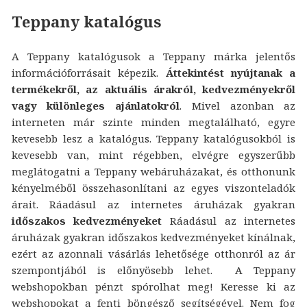
Teppany katalógus
A Teppany katalógusok a Teppany márka jelentős
információforrásait képezik.
Áttekintést nyújtanak a
termékekről, az aktuális árakról, kedvezményekről
vagy különleges ajánlatokról
. Mivel azonban az
interneten már szinte minden megtalálható, egyre
kevesebb lesz a katalógus. Teppany katalógusokból is
kevesebb van, mint régebben, elvégre egyszerűbb
meglátogatni a Teppany webáruházakat, és otthonunk
kényelméből összehasonlítani az egyes viszonteladók
árait. Ráadásul az internetes áruházak gyakran
időszakos kedvezményeket
Ráadásul az internetes
áruházak gyakran időszakos kedvezményeket kínálnak,
ezért az azonnali vásárlás lehetősége otthonról az ár
szempontjából is előnyösebb lehet. A Teppany
webshopokban pénzt spórolhat meg! Keresse ki az
webshopokat a fenti böngésző segítségével. Nem fog