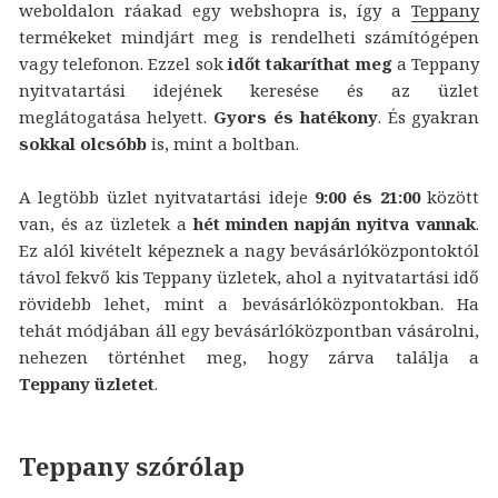
weboldalon ráakad egy webshopra is, így a
Teppany
termékeket mindjárt meg is rendelheti számítógépen
vagy telefonon. Ezzel sok
időt takaríthat meg
a Teppany
nyitvatartási idejének keresése és az üzlet
meglátogatása helyett.
Gyors és hatékony
. És gyakran
sokkal olcsóbb
is, mint a boltban.
A legtöbb üzlet nyitvatartási ideje
9:00 és 21:00
között
van, és az üzletek a
hét minden napján nyitva vannak
.
Ez alól kivételt képeznek a nagy bevásárlóközpontoktól
távol fekvő kis Teppany üzletek, ahol a nyitvatartási idő
rövidebb lehet, mint a bevásárlóközpontokban. Ha
tehát módjában áll egy bevásárlóközpontban vásárolni,
nehezen történhet meg, hogy zárva találja a
Teppany üzletet
.
Teppany szórólap