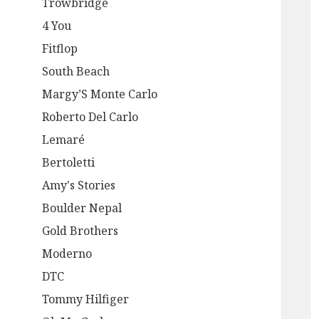
Trowbridge
4 You
Fitflop
South Beach
Margy’S Monte Carlo
Roberto Del Carlo
Lemaré
Bertoletti
Amy's Stories
Boulder Nepal
Gold Brothers
Moderno
DTC
Tommy Hilfiger