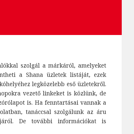
lókkal szolgál a márkáról, amelyeket
theti a Shana üzletek listáját, ezek
 lakóhelyéhez legközelebb eső üzletekről.
pokra vezető linkeket is közlünk, de
szórólapot is. Ha fenntartásai vannak a
latban, tanáccsal szolgálunk az áru
járól. De további információkat is