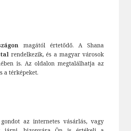
szágon
magától értetődő. A Shana
tal
rendelkezik, és a magyar városok
ében is. Az oldalon megtalálhatja az
és a térképeket.
ndot az internetes vásárlás, vagy
 járni, bizonyára Ön is értékeli a