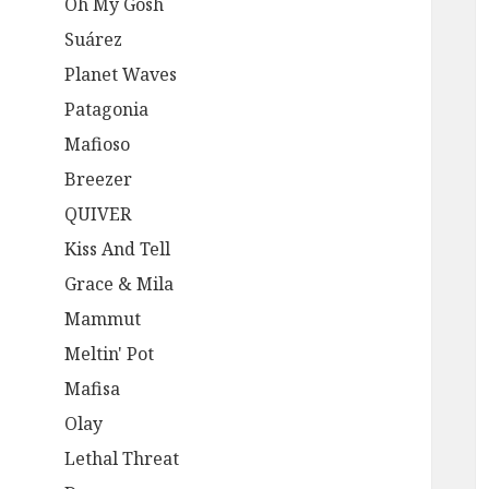
Oh My Gosh
Suárez
Planet Waves
Patagonia
Mafioso
Breezer
QUIVER
Kiss And Tell
Grace & Mila
Mammut
Meltin' Pot
Mafisa
Olay
Lethal Threat