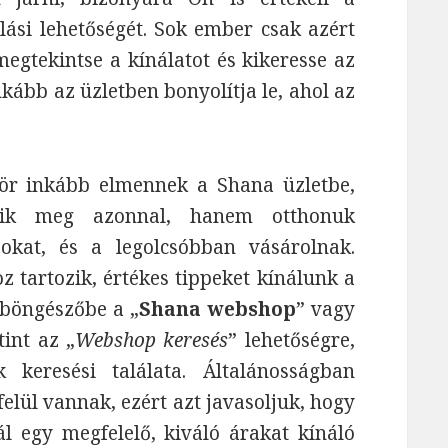
ási lehetőségét. Sok ember csak azért
gtekintse a kínálatot és kikeresse az
kább az üzletben bonyolítja le, ahol az
ör inkább elmennek a Shana üzletbe,
zik meg azonnal, hanem otthonuk
kat, és a legolcsóbban vásárolnak.
z tartozik, értékes tippeket kínálunk a
a böngészőbe a „
Shana webshop
” vagy
tint az „
Webshop keresés
” lehetőségre,
keresési találata. Általánosságban
lül vannak, ezért azt javasoljuk, hogy
lál egy megfelelő, kiváló árakat kínáló