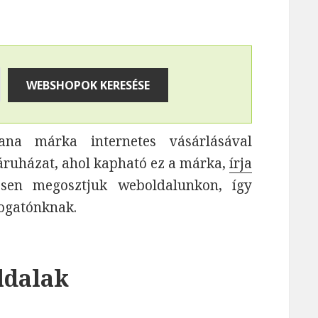
a márka internetes vásárlásával
áruházat, ahol kapható ez a márka,
írja
vesen megosztjuk weboldalunkon, így
togatónknak.
ldalak