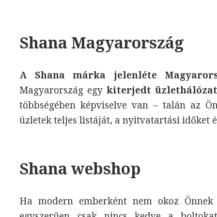
Shana Magyarország
A Shana márka jelenléte Magyaror
Magyarország egy
kiterjedt üzlethálózat
többségében képviselve van – talán az Ön
üzletek teljes listáját, a nyitvatartási időket 
Shana webshop
Ha modern emberként nem okoz Önnek go
egyszerűen csak nincs kedve a boltokat