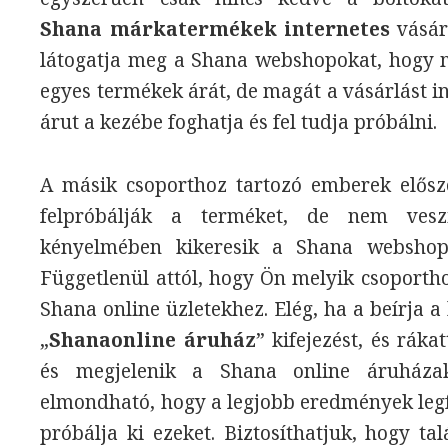
Shana márkatermékek internetes
vásárl
látogatja meg a Shana webshopokat, hogy me
egyes termékek árát, de magát a vásárlást in
árut a kezébe foghatja és fel tudja próbálni.
A másik csoporthoz tartozó emberek elősz
felpróbálják a terméket, de nem ves
kényelmében kikeresik a Shana webshopo
Függetlenül attól, hogy Ön melyik csoportho
Shana online üzletekhez. Elég, ha a beírja 
„
Shanaonline áruház
” kifejezést, és rákat
és megjelenik a Shana online áruházak 
elmondható, hogy a legjobb eredmények legfe
próbálja ki ezeket. Biztosíthatjuk, hogy ta