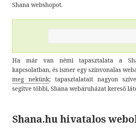
Shana webshopot.
Ha már van némi tapasztalata a Shan
kapcsolatban, és ismer egy színvonalas web
meg nekünk
; tapasztalatait nagyon szí
segítve többi, Shana webáruházat kereső lá
Shana.hu hivatalos webo