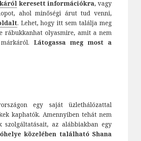
káról
keresett információkra
, vagy
pot, ahol minőségi árut tud venni,
oldalt
. Lehet, hogy itt sem találja meg
 de rábukkanhat olyasmire, amit a nem
 márkáról.
Látogassa meg most a
rszágon egy saját üzlethálózattal
ékek kaphatók. Amennyiben tehát nem
szolgáltatásait, az alábbiakban egy
kóhelye közelében található Shana