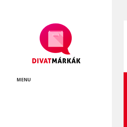
Divatmárkák
Divatmárkák és márkás
öltözékek
MENU