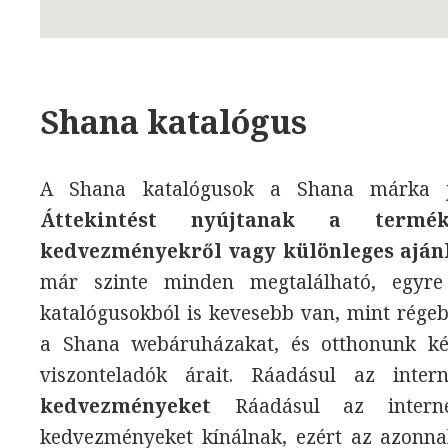
Shana katalógus
A Shana katalógusok a Shana márka jel
Áttekintést nyújtanak a termék
kedvezményekről vagy különleges aján
már szinte minden megtalálható, egyre
katalógusokból is kevesebb van, mint rége
a Shana webáruházakat, és otthonunk kén
viszonteladók árait. Ráadásul az int
kedvezményeket
Ráadásul az interne
kedvezményeket kínálnak, ezért az azonnal