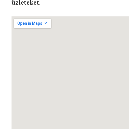
üzleteket
.