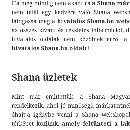
Ha még mindig nem akadt rá
a
Shana már
nem talál egy kedvére való Shana websho
látogassa meg a
hivatalos Shana.hu web
az összes kívánt és részletes információt,
hivatalos oldalak nem közölnek erről a
hivatalos
Shana.hu
oldalt
!
Shana üzletek
Mint már említettük, a Shana Magyaro
rendelkezik, ahol jó minőségű márkaterm
óhajtja igénybe venni a Shana webshopok 
térképet közlünk,
amely feltünteti a la