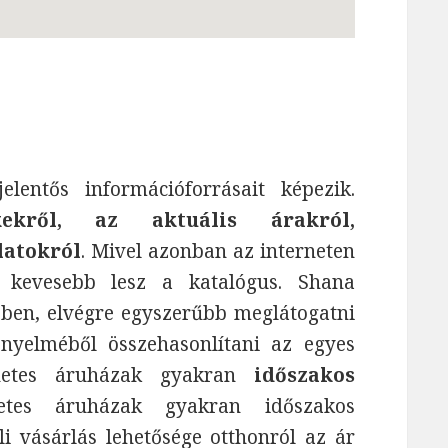
entős információforrásait képezik.
ekről, az aktuális árakról,
latokról
. Mivel azonban az interneten
 kevesebb lesz a katalógus. Shana
bben, elvégre egyszerűbb meglátogatni
yelméből összehasonlítani az egyes
ernetes áruházak gyakran
időszakos
tes áruházak gyakran időszakos
i vásárlás lehetősége otthonról az ár