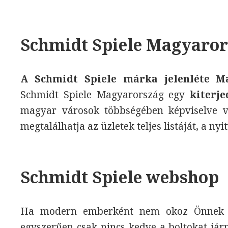
Schmidt Spiele Magyaro
A Schmidt Spiele márka jelenléte M
Schmidt Spiele Magyarország egy
kiterje
magyar városok többségében képviselve v
megtalálhatja az üzletek teljes listáját, a nyi
Schmidt Spiele webshop
Ha modern emberként nem okoz Önnek go
egyszerűen csak nincs kedve a boltokat járn