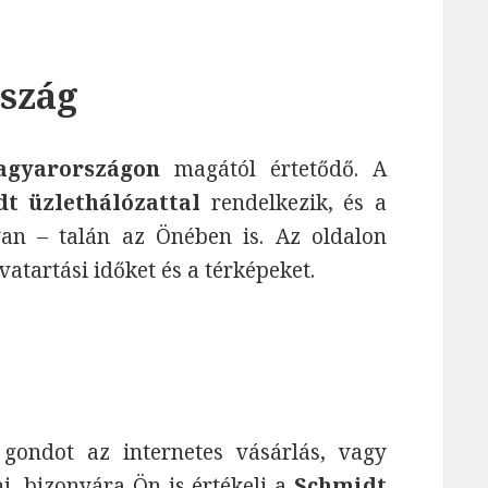
rszág
agyarországon
magától értetődő. A
dt üzlethálózattal
rendelkezik, és a
an – talán az Önében is. Az oldalon
tvatartási időket és a térképeket.
ndot az internetes vásárlás, vagy
i, bizonyára Ön is értékeli a
Schmidt