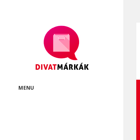
Divatmárkák
Divatmárkák és márkás
öltözékek
MENU