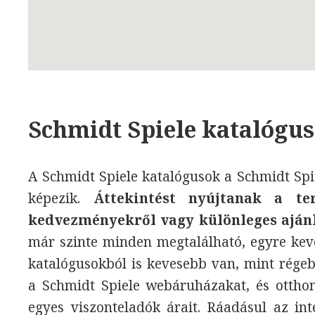
Schmidt Spiele katalógus
A Schmidt Spiele katalógusok a Schmidt Spi
képezik.
Áttekintést nyújtanak a te
kedvezményekről vagy különleges aján
már szinte minden megtalálható, egyre keve
katalógusokból is kevesebb van, mint rége
a Schmidt Spiele webáruházakat, és ottho
egyes viszonteladók árait. Ráadásul az i