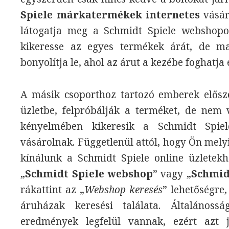
Spiele márkatermékek internetes
vásár
látogatja meg a Schmidt Spiele webshopok
kikeresse az egyes termékek árát, de ma
bonyolítja le, ahol az árut a kezébe foghatja 
A másik csoporthoz tartozó emberek elősz
üzletbe, felpróbálják a terméket, de nem
kényelmében kikeresik a Schmidt Spie
vásárolnak. Függetlenül attól, hogy Ön melyi
kínálunk a Schmidt Spiele online üzletekh
„
Schmidt Spiele webshop
” vagy „
Schmid
rákattint az „
Webshop keresés
” lehetőségre
áruházak keresési találata. Általános
eredmények legfelül vannak, ezért azt j