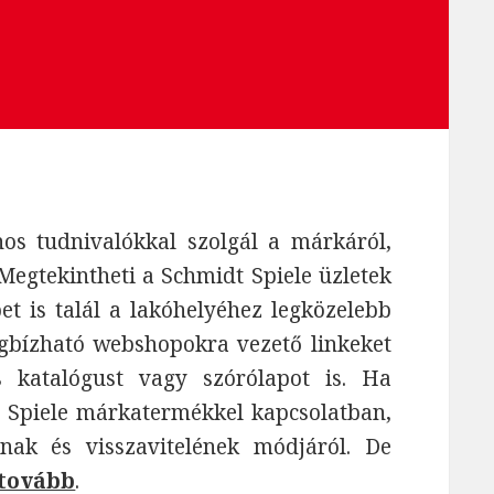
s tudnivalókkal szolgál a márkáról,
Megtekintheti a Schmidt Spiele üzletek
épet is talál a lakóhelyéhez legközelebb
egbízható webshopokra vezető linkeket
s katalógust vagy szórólapot is. Ha
 Spiele márkatermékkel kapcsolatban,
nak és visszavitelének módjáról. De
 tovább
.