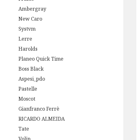
Ambergray
New Caro
Systvm
Lerre
Harolds
Planeo Quick Time
Boss Black
Aspesi_pdo
Pastelle
Moscot
Gianfranco Ferrè
RICARDO ALMEIDA
Tate
Volin