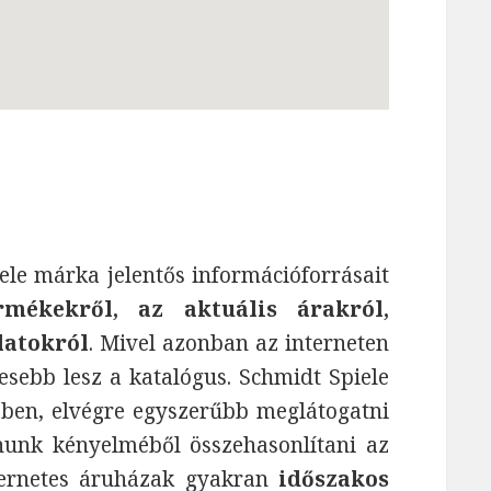
ele márka jelentős információforrásait
rmékekről, az aktuális árakról,
latokról
. Mivel azonban az interneten
sebb lesz a katalógus. Schmidt Spiele
bben, elvégre egyszerűbb meglátogatni
nunk kényelméből összehasonlítani az
nternetes áruházak gyakran
időszakos