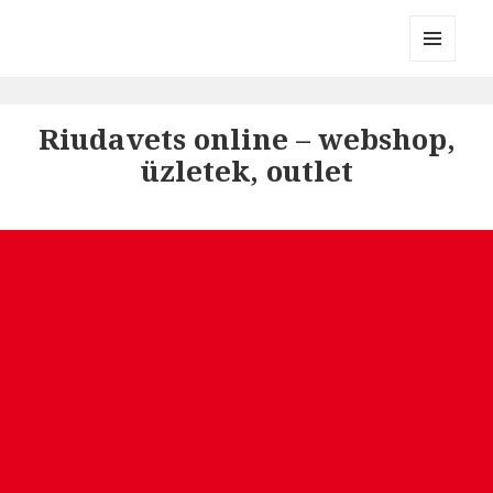
Divatmárkák
MENÜ
ÉS
WIDGETEK
Riudavets online – webshop,
üzletek, outlet