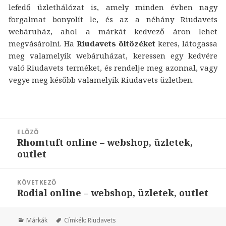
lefedő üzlethálózat is, amely minden évben nagy
forgalmat bonyolít le, és az a néhány Riudavets
webáruház, ahol a márkát kedvező áron lehet
megvásárolni. Ha
Riudavets öltözéket
keres, látogassa
meg valamelyik webáruházat, keressen egy kedvére
való Riudavets terméket, és rendelje meg azonnal, vagy
vegye meg később valamelyik Riudavets üzletben.
Bejegyzés
ELŐZŐ
navigáció
Rhomtuft online – webshop, üzletek,
Korábbi
outlet
bejegyzések:
KÖVETKEZŐ
Rodial online – webshop, üzletek, outlet
Következő
bejegyzések:
Márkák
Címkék:
Riudavets