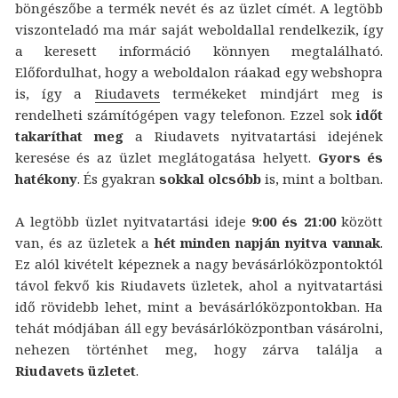
böngészőbe a termék nevét és az üzlet címét. A legtöbb
viszonteladó ma már saját weboldallal rendelkezik, így
a keresett információ könnyen megtalálható.
Előfordulhat, hogy a weboldalon ráakad egy webshopra
is, így a
Riudavets
termékeket mindjárt meg is
rendelheti számítógépen vagy telefonon. Ezzel sok
időt
takaríthat meg
a Riudavets nyitvatartási idejének
keresése és az üzlet meglátogatása helyett.
Gyors és
hatékony
. És gyakran
sokkal olcsóbb
is, mint a boltban.
A legtöbb üzlet nyitvatartási ideje
9:00 és 21:00
között
van, és az üzletek a
hét minden napján nyitva vannak
.
Ez alól kivételt képeznek a nagy bevásárlóközpontoktól
távol fekvő kis Riudavets üzletek, ahol a nyitvatartási
idő rövidebb lehet, mint a bevásárlóközpontokban. Ha
tehát módjában áll egy bevásárlóközpontban vásárolni,
nehezen történhet meg, hogy zárva találja a
Riudavets üzletet
.