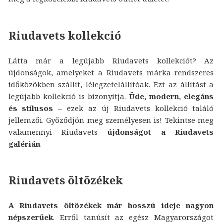
Riudavets kollekció
Látta már a legújabb Riudavets kollekciót? Az
újdonságok, amelyeket a Riudavets márka rendszeres
időközökben szállít, lélegzetelállítóak. Ezt az állítást a
legújabb kollekció is bizonyítja.
Üde, modern, elegáns
és stílusos
– ezek az új Riudavets kollekció találó
jellemzői. Győződjön meg személyesen is! Tekintse meg
valamennyi Riudavets
újdonságot a Riudavets
galérián
.
Riudavets öltözékek
A Riudavets öltözékek már hosszú ideje nagyon
népszerűek
. Erről tanúsít az egész Magyarországot