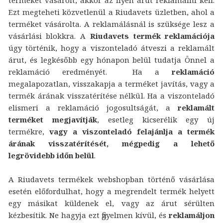
Ezt megteheti közvetlenül a Riudavets üzletben, ahol a
terméket vásárolta. A reklamálásnál is szüksége lesz a
vásárlási blokkra. A
Riudavets termék reklamációja
úgy történik, hogy a viszonteladó átveszi a reklamált
árut, és legkésőbb egy hónapon belül tudatja Önnel a
reklamáció eredményét. Ha a
reklamáció
megalapozatlan, visszakapja a terméket javítás, vagy a
termék árának visszatérítése nélkül. Ha a viszonteladó
elismeri a reklamáció jogosultságát, a
reklamált
terméket megjavítják
, esetleg kicserélik egy új
termékre,
vagy a viszonteladó felajánlja a termék
árának visszatérítését, mégpedig a lehető
legrövidebb időn belül
.
A Riudavets termékek webshopban történő vásárlása
esetén előfordulhat, hogy a megrendelt termék helyett
egy másikat küldenek el, vagy az árut sérülten
kézbesítik. Ne hagyja ezt figyelmen kívül, és
reklamáljon