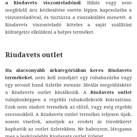
a Riudavets viszonteladónál
. Hibás vagy nem
megfelelő áru kézbesítése esetén lépjen kapcsolatba a
viszonteladóval, és tisztázza a visszaküldés menetét. A
Riudavets viszonteladó köteles a saját szállítási
költségeire elküldeni a helyes terméket.
Riudavets outlet
Ha alacsonyabb árkategóriában keres Riudavets
termékeket
, nem kell mindjárt egy ruhabazárba vagy
egy second hand üzletbe mennie. Ideális megoldásként
a Riudavets outlet kínálkozik. A
Riudavets outlet
tulajdonképpen a régebbi ruhakollekciók kiárusítása.
Ezek nem eladott termékek az előző, vagy még régebbi
szezonokból. A Riudavets outlet termékei teljesen újak,
sosem viseltek, amelyek az eredeti ár töredékéért
kaphatók az outlet üzletekben. Ne habozzon, látogassa
meg a legközelebbi Riudavets outlet üzletet.