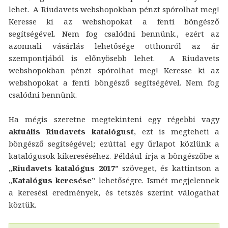
lehet. A Riudavets webshopokban pénzt spórolhat meg!
Keresse ki az webshopokat a fenti böngésző
segítségével. Nem fog csalódni bennünk., ezért az
azonnali vásárlás lehetősége otthonról az ár
szempontjából is előnyösebb lehet. A Riudavets
webshopokban pénzt spórolhat meg! Keresse ki az
webshopokat a fenti böngésző segítségével. Nem fog
csalódni bennünk.
Ha mégis szeretne megtekinteni egy régebbi vagy
aktuális Riudavets katalógust
, ezt is megteheti a
böngésző segítségével; ezúttal egy űrlapot közlünk a
katalógusok kikereséséhez. Például írja a böngészőbe a
„
Riudavets katalógus 2017
” szöveget, és kattintson a
„
Katalógus keresése
” lehetőségre. Ismét megjelennek
a keresési eredmények, és tetszés szerint válogathat
köztük.