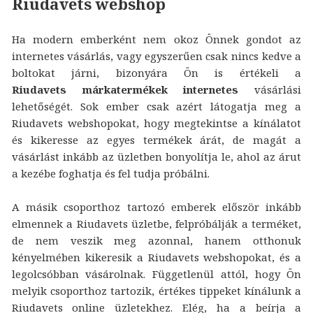
Riudavets webshop
Ha modern emberként nem okoz Önnek gondot az
internetes vásárlás, vagy egyszerűen csak nincs kedve a
boltokat járni, bizonyára Ön is értékeli a
Riudavets márkatermékek internetes
vásárlási
lehetőségét. Sok ember csak azért látogatja meg a
Riudavets webshopokat, hogy megtekintse a kínálatot
és kikeresse az egyes termékek árát, de magát a
vásárlást inkább az üzletben bonyolítja le, ahol az árut
a kezébe foghatja és fel tudja próbálni.
A másik csoporthoz tartozó emberek először inkább
elmennek a Riudavets üzletbe, felpróbálják a terméket,
de nem veszik meg azonnal, hanem otthonuk
kényelmében kikeresik a Riudavets webshopokat, és a
legolcsóbban vásárolnak. Függetlenül attól, hogy Ön
melyik csoporthoz tartozik, értékes tippeket kínálunk a
Riudavets online üzletekhez. Elég, ha a beírja a