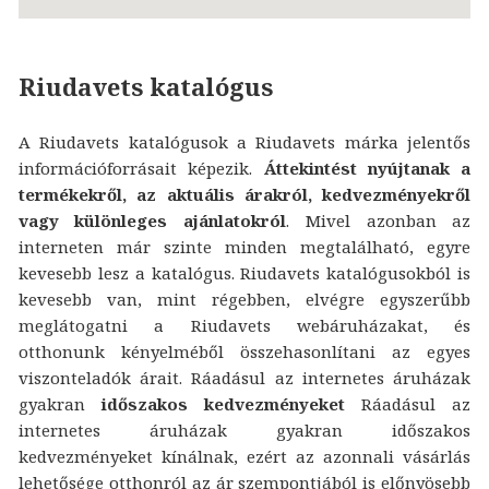
Riudavets katalógus
A Riudavets katalógusok a Riudavets márka jelentős
információforrásait képezik.
Áttekintést nyújtanak a
termékekről, az aktuális árakról, kedvezményekről
vagy különleges ajánlatokról
. Mivel azonban az
interneten már szinte minden megtalálható, egyre
kevesebb lesz a katalógus. Riudavets katalógusokból is
kevesebb van, mint régebben, elvégre egyszerűbb
meglátogatni a Riudavets webáruházakat, és
otthonunk kényelméből összehasonlítani az egyes
viszonteladók árait. Ráadásul az internetes áruházak
gyakran
időszakos kedvezményeket
Ráadásul az
internetes áruházak gyakran időszakos
kedvezményeket kínálnak, ezért az azonnali vásárlás
lehetősége otthonról az ár szempontjából is előnyösebb