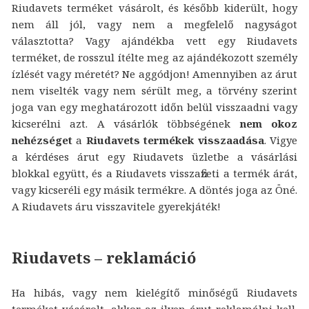
Riudavets terméket vásárolt, és később kiderült, hogy
nem áll jól, vagy nem a megfelelő nagyságot
választotta? Vagy ajándékba vett egy Riudavets
terméket, de rosszul ítélte meg az ajándékozott személy
ízlését vagy méretét? Ne aggódjon! Amennyiben az árut
nem viselték vagy nem sérült meg, a törvény szerint
joga van egy meghatározott időn belül visszaadni vagy
kicserélni azt. A vásárlók többségének
nem okoz
nehézséget
a
Riudavets termékek visszaadása
. Vigye
a kérdéses árut egy Riudavets üzletbe a vásárlási
blokkal együtt, és a Riudavets visszafizeti a termék árát,
vagy kicseréli egy másik termékre. A döntés joga az Öné.
A Riudavets áru visszavitele gyerekjáték!
Riudavets – reklamáció
Ha hibás, vagy nem kielégítő minőségű Riudavets
terméket vásárolt, akkor az ilyen árut reklamálni kell.