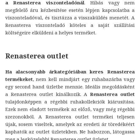
a Renasterea viszonteladónál
. Hibás vagy nem
megfelelő áru kézbesítése esetén lépjen kapcsolatba a
viszonteladóval, és tisztázza a visszaküldés menetét. A
Renasterea viszonteladó köteles a saját szállítási
költségeire elküldeni a helyes terméket.
Renasterea outlet
Ha alacsonyabb árkategóriában keres Renasterea
termékeket
, nem kell mindjárt egy ruhabazárba vagy
egy second hand üzletbe mennie. Ideális megoldásként
a Renasterea outlet kínálkozik. A
Renasterea outlet
tulajdonképpen a régebbi ruhakollekciók kiárusítása.
Ezek nem eladott termékek az előző, vagy még régebbi
szezonokból. A Renasterea outlet termékei teljesen
újak, sosem viseltek, amelyek az eredeti ár töredékéért
kaphatók az outlet üzletekben. Ne habozzon, látogassa
meg a legközelebbi Renasterea outlet üzletet.