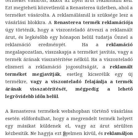
Ezt megteheti közvetlenül a Renasterea üzletben, ahol a
terméket vásárolta. A reklamálásnál is szüksége lesz a
vásárlási blokkra. A
Renasterea termék reklamációja
úgy történik, hogy a viszonteladó átveszi a reklamált
árut, és legkésőbb egy hónapon belül tudatja Önnel a
reklamáció eredményét. Ha a
reklamáció
megalapozatlan, visszakapja a terméket javítás, vagy a
termék árának visszatérítése nélkül. Ha a viszonteladó
elismeri a reklamáció jogosultságát, a
reklamált
terméket megjavítják
, esetleg kicserélik egy új
termékre,
vagy a viszonteladó felajánlja a termék
árának visszatérítését, mégpedig a lehető
legrövidebb időn belül
.
A Renasterea termékek webshopban történő vásárlása
esetén előfordulhat, hogy a megrendelt termék helyett
egy másikat küldenek el, vagy az árut sérülten
kézbesítik. Ne hagyja ezt figyelmen kívül, és
reklamáljon