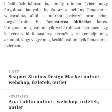
lefedő üzlethálózat is, amely minden évben nagy
forgalmat bonyolít le, és az a néhány Renasterea
webáruház, ahol a márkát kedvező áron lehet
megvásárolni. Ha
Renasterea öltözéket
keres,
látogassa meg valamelyik webáruházat, keressen egy
kedvére való Renasterea terméket, és rendelje meg
azonnal, vagy vegye meg később valamelyik Renasterea
üzletben.
Bejegyzés
ELŐZŐ
navigáció
Seaport Studios Design Market online –
Korábbi
webshop, üzletek, outlet
bejegyzések:
KÖVETKEZŐ
Ana Lublin online – webshop, üzletek,
Következő
outlet
bejegyzések: