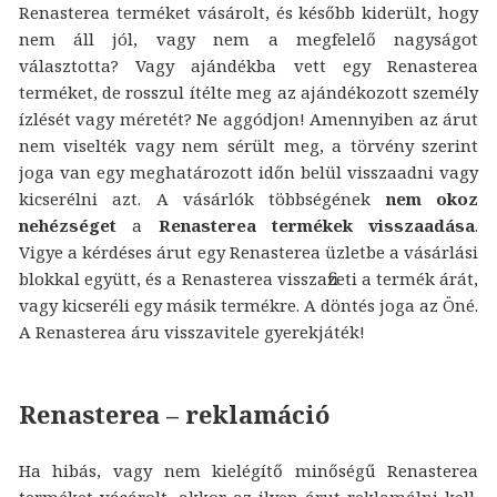
Renasterea terméket vásárolt, és később kiderült, hogy
nem áll jól, vagy nem a megfelelő nagyságot
választotta? Vagy ajándékba vett egy Renasterea
terméket, de rosszul ítélte meg az ajándékozott személy
ízlését vagy méretét? Ne aggódjon! Amennyiben az árut
nem viselték vagy nem sérült meg, a törvény szerint
joga van egy meghatározott időn belül visszaadni vagy
kicserélni azt. A vásárlók többségének
nem okoz
nehézséget
a
Renasterea termékek visszaadása
.
Vigye a kérdéses árut egy Renasterea üzletbe a vásárlási
blokkal együtt, és a Renasterea visszafizeti a termék árát,
vagy kicseréli egy másik termékre. A döntés joga az Öné.
A Renasterea áru visszavitele gyerekjáték!
Renasterea – reklamáció
Ha hibás, vagy nem kielégítő minőségű Renasterea
terméket vásárolt, akkor az ilyen árut reklamálni kell.