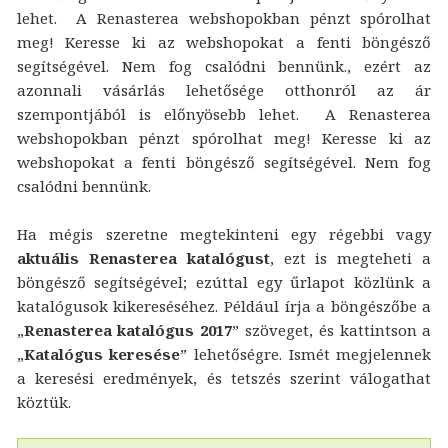
lehet. A Renasterea webshopokban pénzt spórolhat
meg! Keresse ki az webshopokat a fenti böngésző
segítségével. Nem fog csalódni bennünk., ezért az
azonnali vásárlás lehetősége otthonról az ár
szempontjából is előnyösebb lehet. A Renasterea
webshopokban pénzt spórolhat meg! Keresse ki az
webshopokat a fenti böngésző segítségével. Nem fog
csalódni bennünk.
Ha mégis szeretne megtekinteni egy régebbi vagy
aktuális Renasterea katalógust
, ezt is megteheti a
böngésző segítségével; ezúttal egy űrlapot közlünk a
katalógusok kikereséséhez. Például írja a böngészőbe a
„
Renasterea katalógus 2017
” szöveget, és kattintson a
„
Katalógus keresése
” lehetőségre. Ismét megjelennek
a keresési eredmények, és tetszés szerint válogathat
köztük.