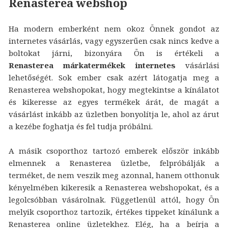
Renasterea webshop
Ha modern emberként nem okoz Önnek gondot az
internetes vásárlás, vagy egyszerűen csak nincs kedve a
boltokat járni, bizonyára Ön is értékeli a
Renasterea márkatermékek internetes
vásárlási
lehetőségét. Sok ember csak azért látogatja meg a
Renasterea webshopokat, hogy megtekintse a kínálatot
és kikeresse az egyes termékek árát, de magát a
vásárlást inkább az üzletben bonyolítja le, ahol az árut
a kezébe foghatja és fel tudja próbálni.
A másik csoporthoz tartozó emberek először inkább
elmennek a Renasterea üzletbe, felpróbálják a
terméket, de nem veszik meg azonnal, hanem otthonuk
kényelmében kikeresik a Renasterea webshopokat, és a
legolcsóbban vásárolnak. Függetlenül attól, hogy Ön
melyik csoporthoz tartozik, értékes tippeket kínálunk a
Renasterea online üzletekhez. Elég, ha a beírja a