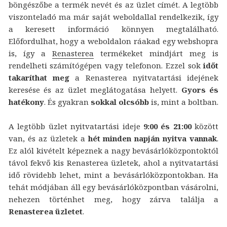
böngészőbe a termék nevét és az üzlet címét. A legtöbb
viszonteladó ma már saját weboldallal rendelkezik, így
a keresett információ könnyen megtalálható.
Előfordulhat, hogy a weboldalon ráakad egy webshopra
is, így a
Renasterea
termékeket mindjárt meg is
rendelheti számítógépen vagy telefonon. Ezzel sok
időt
takaríthat meg
a Renasterea nyitvatartási idejének
keresése és az üzlet meglátogatása helyett.
Gyors és
hatékony
. És gyakran
sokkal olcsóbb
is, mint a boltban.
A legtöbb üzlet nyitvatartási ideje
9:00 és 21:00
között
van, és az üzletek a
hét minden napján nyitva vannak
.
Ez alól kivételt képeznek a nagy bevásárlóközpontoktól
távol fekvő kis Renasterea üzletek, ahol a nyitvatartási
idő rövidebb lehet, mint a bevásárlóközpontokban. Ha
tehát módjában áll egy bevásárlóközpontban vásárolni,
nehezen történhet meg, hogy zárva találja a
Renasterea üzletet
.