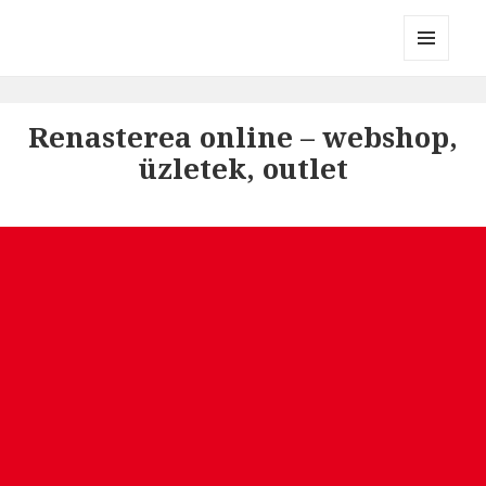
Divatmárkák
MENÜ
ÉS
WIDGETEK
Renasterea online – webshop,
üzletek, outlet