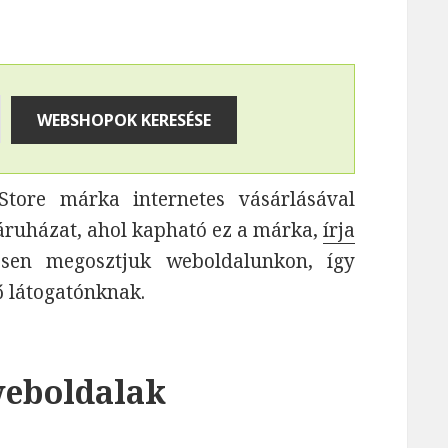
tore márka internetes vásárlásával
áruházat, ahol kapható ez a márka,
írja
vesen megosztjuk weboldalunkon, így
ő látogatónknak.
weboldalak