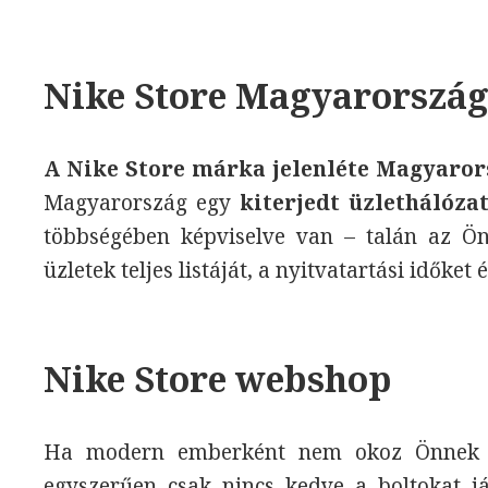
Nike Store Magyarorszá
A Nike Store márka jelenléte Magyaro
Magyarország egy
kiterjedt üzlethálózat
többségében képviselve van – talán az Ön
üzletek teljes listáját, a nyitvatartási időket 
Nike Store webshop
Ha modern emberként nem okoz Önnek go
egyszerűen csak nincs kedve a boltokat já