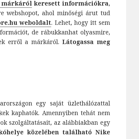
e márkáról
keresett információkra
,
re webshopot, ahol minőségi árut tud
ore.hu weboldalt
. Lehet, hogy itt sem
információt, de rábukkanhat olyasmire,
ek erről a márkáról.
Látogassa meg
rországon egy saját üzlethálózattal
ékek kaphatók. Amennyiben tehát nem
ok szolgáltatásait, az alábbiakban egy
akóhelye közelében található Nike