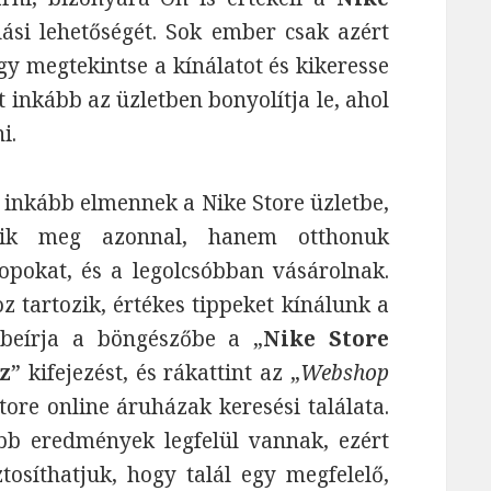
ási lehetőségét. Sok ember csak azért
y megtekintse a kínálatot és kikeresse
 inkább az üzletben bonyolítja le, ahol
i.
 inkább elmennek a Nike Store üzletbe,
zik meg azonnal, hanem otthonuk
pokat, és a legolcsóbban vásárolnak.
z tartozik, értékes tippeket kínálunk a
 beírja a böngészőbe a „
Nike Store
z
” kifejezést, és rákattint az „
Webshop
tore online áruházak keresési találata.
bb eredmények legfelül vannak, ezért
ztosíthatjuk, hogy talál egy megfelelő,