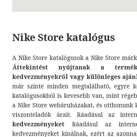
Nike Store katalógus
A Nike Store katalógusok a Nike Store márka
Áttekintést nyújtanak a termék
kedvezményekről vagy különleges aján
már szinte minden megtalálható, egyre ke
katalógusokból is kevesebb van, mint rége
a Nike Store webáruházakat, és otthonunk 
viszonteladók árait. Ráadásul az int
kedvezményeket
Ráadásul az interne
kedvezményeket kínálnak, ezért az azonnal