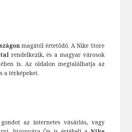
g
rszágon
magától értetődő. A Nike Store
tal
rendelkezik, és a magyar városok
ében is. Az oldalon megtalálhatja az
és a térképeket.
ndot az internetes vásárlás, vagy
rni, bizonyára Ön is értékeli a
Nike