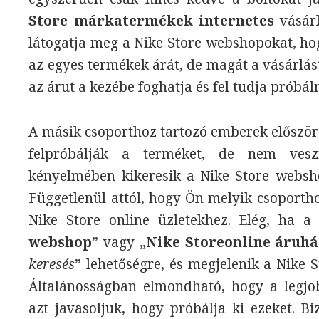
Store márkatermékek internetes
vásárl
látogatja meg a Nike Store webshopokat, hog
az egyes termékek árát, de magát a vásárlást
az árut a kezébe foghatja és fel tudja próbáln
A másik csoporthoz tartozó emberek először
felpróbálják a terméket, de nem ves
kényelmében kikeresik a Nike Store websho
Függetlenül attól, hogy Ön melyik csoportho
Nike Store online üzletekhez. Elég, ha a
webshop
” vagy „
Nike Storeonline áruhá
keresés
” lehetőségre, és megjelenik a Nike S
Általánosságban elmondható, hogy a legjo
azt javasoljuk, hogy próbálja ki ezeket. Bi