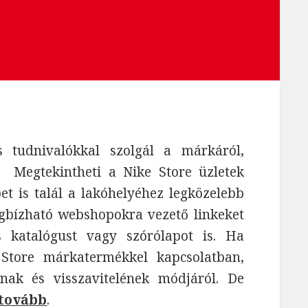
tudnivalókkal szolgál a márkáról,
. Megtekintheti a Nike Store üzletek
épet is talál a lakóhelyéhez legközelebb
egbízható webshopokra vezető linkeket
s katalógust vagy szórólapot is. Ha
Store márkatermékkel kapcsolatban,
nak és visszavitelének módjáról. De
 tovább
.