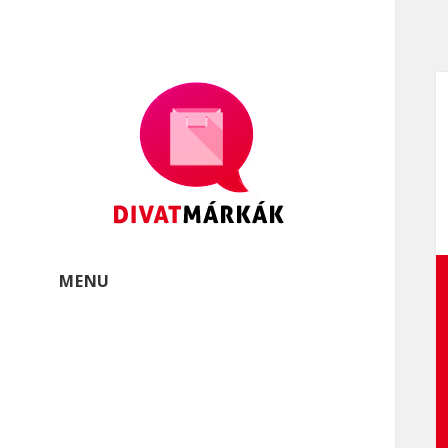
Divatmárkák
Divatmárkák és márkás
öltözékek
MENU