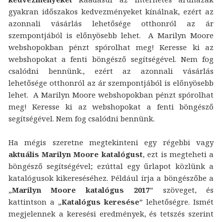
gyakran időszakos kedvezményeket kínálnak, ezért az
azonnali vásárlás lehetősége otthonról az ár
szempontjából is előnyösebb lehet. A Marilyn Moore
webshopokban pénzt spórolhat meg! Keresse ki az
webshopokat a fenti böngésző segítségével. Nem fog
csalódni bennünk., ezért az azonnali vásárlás
lehetősége otthonról az ár szempontjából is előnyösebb
lehet. A Marilyn Moore webshopokban pénzt spórolhat
meg! Keresse ki az webshopokat a fenti böngésző
segítségével. Nem fog csalódni bennünk.
Ha mégis szeretne megtekinteni egy régebbi vagy
aktuális Marilyn Moore katalógust
, ezt is megteheti a
böngésző segítségével; ezúttal egy űrlapot közlünk a
katalógusok kikereséséhez. Például írja a böngészőbe a
„
Marilyn Moore katalógus 2017
” szöveget, és
kattintson a „
Katalógus keresése
” lehetőségre. Ismét
megjelennek a keresési eredmények, és tetszés szerint