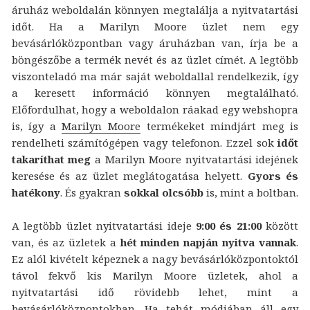
áruház weboldalán könnyen megtalálja a nyitvatartási
időt. Ha a Marilyn Moore üzlet nem egy
bevásárlóközpontban vagy áruházban van, írja be a
böngészőbe a termék nevét és az üzlet címét. A legtöbb
viszonteladó ma már saját weboldallal rendelkezik, így
a keresett információ könnyen megtalálható.
Előfordulhat, hogy a weboldalon ráakad egy webshopra
is, így a
Marilyn Moore
termékeket mindjárt meg is
rendelheti számítógépen vagy telefonon. Ezzel sok
időt
takaríthat meg
a Marilyn Moore nyitvatartási idejének
keresése és az üzlet meglátogatása helyett.
Gyors és
hatékony
. És gyakran
sokkal olcsóbb
is, mint a boltban.
A legtöbb üzlet nyitvatartási ideje
9:00 és 21:00
között
van, és az üzletek a
hét minden napján nyitva vannak
.
Ez alól kivételt képeznek a nagy bevásárlóközpontoktól
távol fekvő kis Marilyn Moore üzletek, ahol a
nyitvatartási idő rövidebb lehet, mint a
bevásárlóközpontokban. Ha tehát módjában áll egy