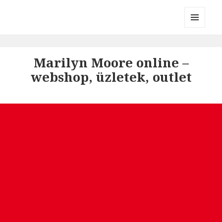
Divatmárkák
MENÜ
ÉS
WIDGETEK
Marilyn Moore online –
webshop, üzletek, outlet