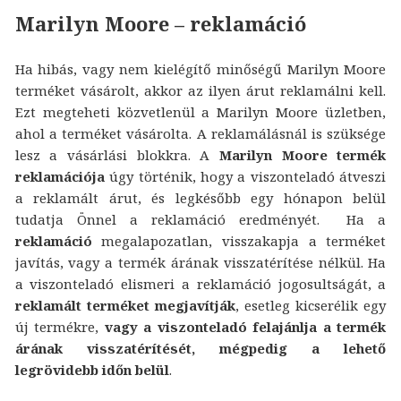
Marilyn Moore – reklamáció
Ha hibás, vagy nem kielégítő minőségű Marilyn Moore
terméket vásárolt, akkor az ilyen árut reklamálni kell.
Ezt megteheti közvetlenül a Marilyn Moore üzletben,
ahol a terméket vásárolta. A reklamálásnál is szüksége
lesz a vásárlási blokkra. A
Marilyn Moore termék
reklamációja
úgy történik, hogy a viszonteladó átveszi
a reklamált árut, és legkésőbb egy hónapon belül
tudatja Önnel a reklamáció eredményét. Ha a
reklamáció
megalapozatlan, visszakapja a terméket
javítás, vagy a termék árának visszatérítése nélkül. Ha
a viszonteladó elismeri a reklamáció jogosultságát, a
reklamált terméket megjavítják
, esetleg kicserélik egy
új termékre,
vagy a viszonteladó felajánlja a termék
árának visszatérítését, mégpedig a lehető
legrövidebb időn belül
.