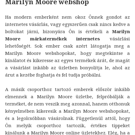
Marilyn Moore webshop
Ha modern emberként nem okoz Önnek gondot az
internetes vásárlás, vagy egyszerűen csak nincs kedve a
boltokat járni, bizonyára Ön is értékeli a
Marilyn
Moore márkatermékek internetes
vásárlási
lehetőségét. Sok ember csak azért látogatja meg a
Marilyn Moore webshopokat, hogy megtekintse a
kínálatot és kikeresse az egyes termékek árát, de magát
a vásárlást inkább az üzletben bonyolítja le, ahol az
árut a kezébe foghatja és fel tudja próbálni.
A másik csoporthoz tartozó emberek először inkább
elmennek a Marilyn Moore üzletbe, felpróbálják a
terméket, de nem veszik meg azonnal, hanem otthonuk
kényelmében kikeresik a Marilyn Moore webshopokat,
és a legolcsóbban vásárolnak. Függetlenül attól, hogy
Ön melyik csoporthoz tartozik, értékes tippeket
kínálunk a Marilyn Moore online üzletekhez. Elég, ha a