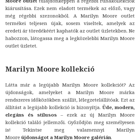
Moore outlet
tulajdonképpen a régebbi ruhakollekciók
kiárusítása. Ezek nem eladott termékek az előző, vagy
még régebbi szezonokból. A Marilyn Moore outlet
termékei teljesen újak, sosem viseltek, amelyek az
eredeti ár töredékéért kaphatók az outlet üzletekben. Ne
habozzon, látogassa meg a legközelebbi Marilyn Moore
outlet üzletet.
Marilyn Moore kollekció
Látta már a legújabb Marilyn Moore kollekciót? Az
újdonságok, amelyeket a Marilyn Moore márka
rendszeres időközökben szállít, lélegzetelállítóak. Ezt az
állítást a legújabb kollekció is bizonyítja.
Üde, modern,
elegáns és stílusos
– ezek az új Marilyn Moore
kollekció találó jellemzői. Győződjön meg személyesen
is! Tekintse meg valamennyi Marilyn
Moore
újdonságot a Marilyn Moore galérián
.