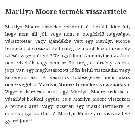
Marilyn Moore termék visszavitele
Marilyn Moore terméket vásárolt, és később kiderült,
hogy nem áll jól, vagy nem a megfelelő nagyságot
választotta? Vagy ajándékba vett egy Marilyn Moore
terméket, de rosszul ítélte meg az ajándékozott személy
ízlését vagy méretét? Ne aggódjon! Amennyiben az árut
nem viselték vagy nem sérült meg, a törvény szerint
joga van egy meghatározott időn belül visszaadni vagy
kicserélni azt. A vásárlók többségének
nem okoz
nehézséget
a
Marilyn Moore termékek visszaadása
.
Vigye a kérdéses árut egy Marilyn Moore üzletbe a
vásárlási blokkal együtt, és a Marilyn Moore visszafizeti
a termék árát, vagy kicseréli egy másik termékre. A
döntés joga az Öné. A Marilyn Moore áru visszavitele
gyerekjáték!