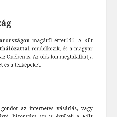
zág
yarországon
magától értetődő. A Kilt
ethálózattal
rendelkezik, és a magyar
az Önében is. Az oldalon megtalálhatja
et és a térképeket.
ndot az internetes vásárlás, vagy
árni, bizonyára Ön is értékeli a
Kilt