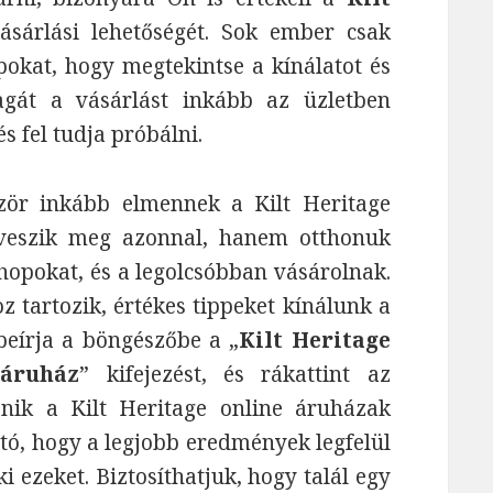
sárlási lehetőségét. Sok ember csak
pokat, hogy megtekintse a kínálatot és
gát a vásárlást inkább az üzletben
és fel tudja próbálni.
zör inkább elmennek a Kilt Heritage
 veszik meg azonnal, hanem otthonuk
hopokat, és a legolcsóbban vásárolnak.
z tartozik, értékes tippeket kínálunk a
 beírja a böngészőbe a „
Kilt Heritage
 áruház
” kifejezést, és rákattint az
enik a Kilt Heritage online áruházak
tó, hogy a legjobb eredmények legfelül
i ezeket. Biztosíthatjuk, hogy talál egy