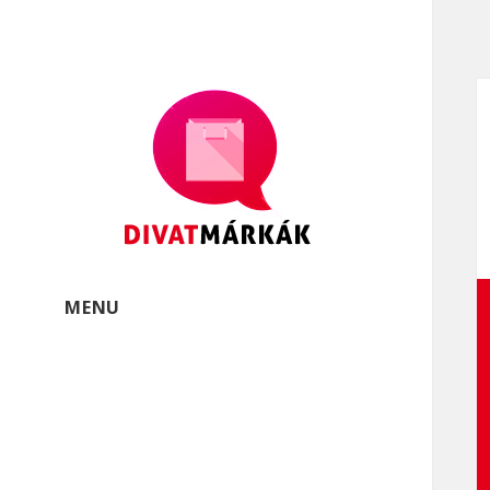
Divatmárkák
Divatmárkák és márkás
öltözékek
MENU