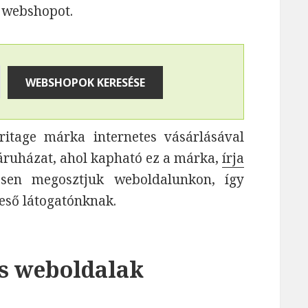
e webshopot.
itage márka internetes vásárlásával
áruházat, ahol kapható ez a márka,
írja
vesen megosztjuk weboldalunkon, így
reső látogatónknak.
os weboldalak