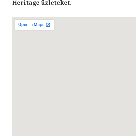
Heritage üzleteket
.