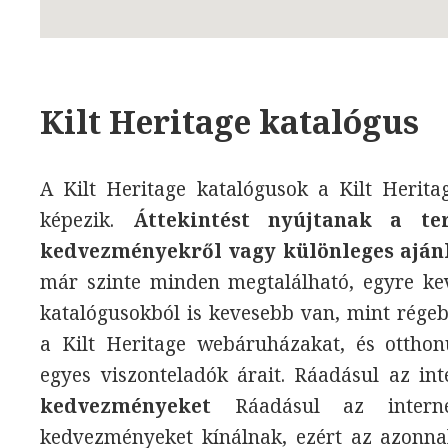
Kilt Heritage katalógus
A Kilt Heritage katalógusok a Kilt Herita
képezik.
Áttekintést nyújtanak a te
kedvezményekről vagy különleges aján
már szinte minden megtalálható, egyre kev
katalógusokból is kevesebb van, mint rége
a Kilt Heritage webáruházakat, és otthon
egyes viszonteladók árait. Ráadásul az i
kedvezményeket
Ráadásul az interne
kedvezményeket kínálnak, ezért az azonnal