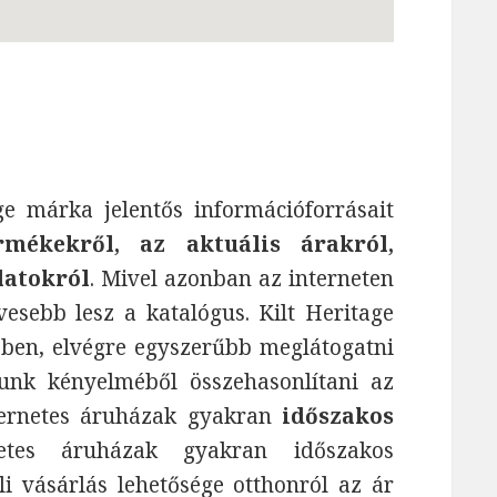
ge márka jelentős információforrásait
rmékekről, az aktuális árakról,
latokról
. Mivel azonban az interneten
esebb lesz a katalógus. Kilt Heritage
bben, elvégre egyszerűbb meglátogatni
unk kényelméből összehasonlítani az
nternetes áruházak gyakran
időszakos
tes áruházak gyakran időszakos
i vásárlás lehetősége otthonról az ár