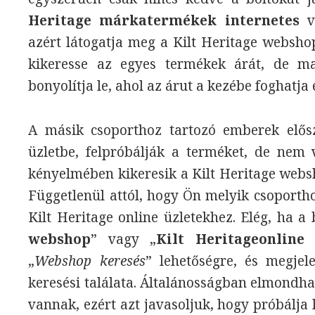
Heritage márkatermékek internetes
vá
azért látogatja meg a Kilt Heritage websho
kikeresse az egyes termékek árát, de ma
bonyolítja le, ahol az árut a kezébe foghatja 
A másik csoporthoz tartozó emberek elős
üzletbe, felpróbálják a terméket, de nem
kényelmében kikeresik a Kilt Heritage webs
Függetlenül attól, hogy Ön melyik csoportho
Kilt Heritage online üzletekhez. Elég, ha a
webshop
” vagy „
Kilt Heritageonline
„
Webshop keresés
” lehetőségre, és megjel
keresési találata. Általánosságban elmondha
vannak, ezért azt javasoljuk, hogy próbálja k