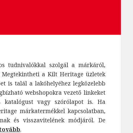
s tudnivalókkal szolgál a márkáról,
Megtekintheti a Kilt Heritage üzletek
épet is talál a lakóhelyéhez legközelebb
egbízható webshopokra vezető linkeket
s katalógust vagy szórólapot is. Ha
eritage márkatermékkel kapcsolatban,
nak és visszavitelének módjáról. De
 tovább
.