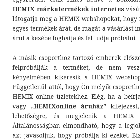
HEMIX márkatermékek internetes
vásár
látogatja meg a HEMIX webshopokat, hogy me
egyes termékek árát, de magát a vásárlást in
árut a kezébe foghatja és fel tudja próbálni.
A másik csoporthoz tartozó emberek elősz
felpróbálják a terméket, de nem ves
kényelmében kikeresik a HEMIX webshopo
Függetlenül attól, hogy Ön melyik csoportho
HEMIX online üzletekhez. Elég, ha a beírj
vagy „
HEMIXonline áruház
” kifejezést
lehetőségre, és megjelenik a HEMIX o
Általánosságban elmondható, hogy a legjo
azt javasoljuk, hogy próbálja ki ezeket. Bi