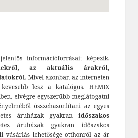
entős információforrásait képezik.
ekről, az aktuális árakról,
latokról
. Mivel azonban az interneten
 kevesebb lesz a katalógus. HEMIX
bben, elvégre egyszerűbb meglátogatni
yelméből összehasonlítani az egyes
ernetes áruházak gyakran
időszakos
tes áruházak gyakran időszakos
i vásárlás lehetősége otthonról az ár