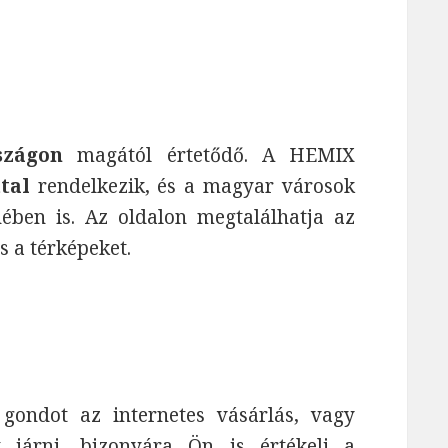
szágon
magától értetődő. A HEMIX
tal
rendelkezik, és a magyar városok
ében is. Az oldalon megtalálhatja az
és a térképeket.
ndot az internetes vásárlás, vagy
 járni, bizonyára Ön is értékeli a