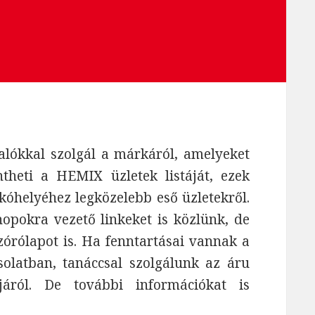
lókkal szolgál a márkáról, amelyeket
theti a HEMIX üzletek listáját, ezek
 lakóhelyéhez legközelebb eső üzletekről.
pokra vezető linkeket is közlünk, de
szórólapot is. Ha fenntartásai vannak a
latban, tanáccsal szolgálunk az áru
járól. De további információkat is