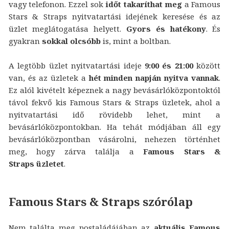
vagy telefonon. Ezzel sok
időt takaríthat meg
a Famous
Stars & Straps nyitvatartási idejének keresése és az
üzlet meglátogatása helyett.
Gyors és hatékony
. És
gyakran
sokkal olcsóbb
is, mint a boltban.
A legtöbb üzlet nyitvatartási ideje
9:00 és 21:00
között
van, és az üzletek a
hét minden napján nyitva vannak
.
Ez alól kivételt képeznek a nagy bevásárlóközpontoktól
távol fekvő kis Famous Stars & Straps üzletek, ahol a
nyitvatartási idő rövidebb lehet, mint a
bevásárlóközpontokban. Ha tehát módjában áll egy
bevásárlóközpontban vásárolni, nehezen történhet
meg, hogy zárva találja a
Famous Stars &
Straps üzletet
.
Famous Stars & Straps szórólap
Nem találta meg postaládájában az
aktuális Famous