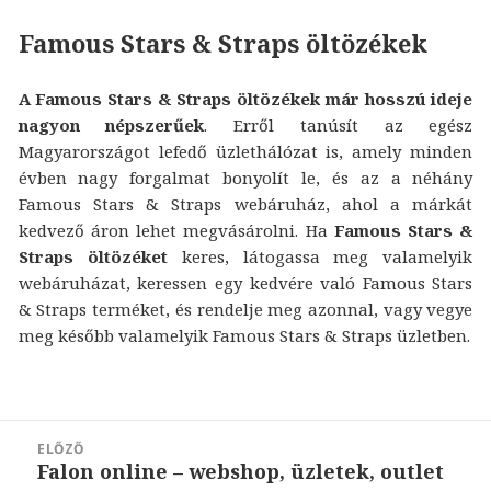
Famous Stars & Straps öltözékek
A Famous Stars & Straps öltözékek már hosszú ideje
nagyon népszerűek
. Erről tanúsít az egész
Magyarországot lefedő üzlethálózat is, amely minden
évben nagy forgalmat bonyolít le, és az a néhány
Famous Stars & Straps webáruház, ahol a márkát
kedvező áron lehet megvásárolni. Ha
Famous Stars &
Straps öltözéket
keres, látogassa meg valamelyik
webáruházat, keressen egy kedvére való Famous Stars
& Straps terméket, és rendelje meg azonnal, vagy vegye
meg később valamelyik Famous Stars & Straps üzletben.
Bejegyzés
ELŐZŐ
navigáció
Falon online – webshop, üzletek, outlet
Korábbi