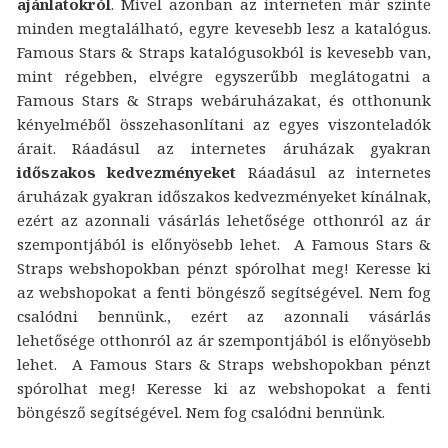
ajánlatokról
. Mivel azonban az interneten már szinte
minden megtalálható, egyre kevesebb lesz a katalógus.
Famous Stars & Straps katalógusokból is kevesebb van,
mint régebben, elvégre egyszerűbb meglátogatni a
Famous Stars & Straps webáruházakat, és otthonunk
kényelméből összehasonlítani az egyes viszonteladók
árait. Ráadásul az internetes áruházak gyakran
időszakos kedvezményeket
Ráadásul az internetes
áruházak gyakran időszakos kedvezményeket kínálnak,
ezért az azonnali vásárlás lehetősége otthonról az ár
szempontjából is előnyösebb lehet. A Famous Stars &
Straps webshopokban pénzt spórolhat meg! Keresse ki
az webshopokat a fenti böngésző segítségével. Nem fog
csalódni bennünk., ezért az azonnali vásárlás
lehetősége otthonról az ár szempontjából is előnyösebb
lehet. A Famous Stars & Straps webshopokban pénzt
spórolhat meg! Keresse ki az webshopokat a fenti
böngésző segítségével. Nem fog csalódni bennünk.