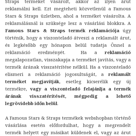
Straps terméket vásárolt, akkor az ilyen árut
reklamálni kell. Ezt megteheti közvetlenül a Famous
Stars & Straps üzletben, ahol a terméket vásárolta. A
reklamálásnál is szüksége lesz a vásárlási blokkra. A
Famous Stars & Straps termék reklamációja
úgy
történik, hogy a viszonteladó átveszi a reklamált árut,
és legkésőbb egy hónapon belül tudatja Önnel a
reklamáció eredményét. Ha a
reklamáció
megalapozatlan, visszakapja a terméket javítás, vagy a
termék árának visszatérítése nélkül. Ha a viszonteladó
elismeri a reklamáció jogosultságát, a
reklamált
terméket megjavítják
, esetleg kicserélik egy új
termékre,
vagy a viszonteladó felajánlja a termék
árának visszatérítését, mégpedig a lehető
legrövidebb időn belül
.
A Famous Stars & Straps termékek webshopban történő
vásárlása esetén előfordulhat, hogy a megrendelt
termék helyett egy másikat küldenek el, vagy az árut