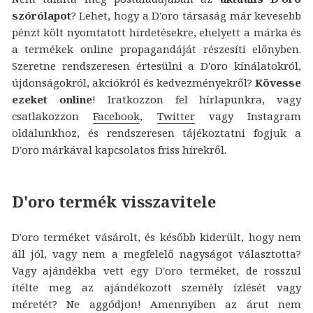
szórólapot
? Lehet, hogy a D'oro társaság már kevesebb
pénzt költ nyomtatott hirdetésekre, ehelyett a márka és
a termékek online propagandáját részesíti előnyben.
Szeretne rendszeresen értesülni a D'oro kínálatokról,
újdonságokról, akciókról és kedvezményekről?
Kövesse
ezeket online
! Iratkozzon fel hírlapunkra, vagy
csatlakozzon
Facebook
,
Twitter
vagy Instagram
oldalunkhoz, és rendszeresen tájékoztatni fogjuk a
D'oro márkával kapcsolatos friss hírekről.
D'oro termék visszavitele
D'oro terméket vásárolt, és később kiderült, hogy nem
áll jól, vagy nem a megfelelő nagyságot választotta?
Vagy ajándékba vett egy D'oro terméket, de rosszul
ítélte meg az ajándékozott személy ízlését vagy
méretét? Ne aggódjon! Amennyiben az árut nem