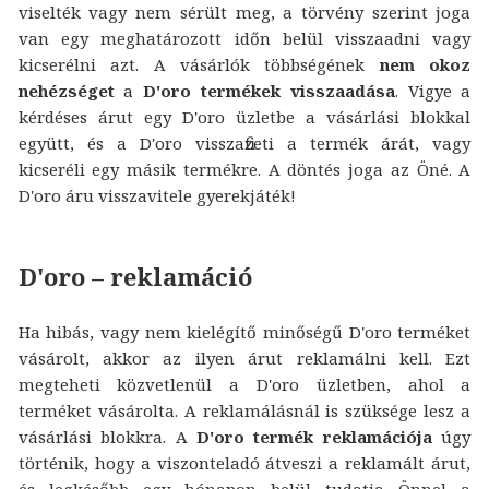
viselték vagy nem sérült meg, a törvény szerint joga
van egy meghatározott időn belül visszaadni vagy
kicserélni azt. A vásárlók többségének
nem okoz
nehézséget
a
D'oro termékek visszaadása
. Vigye a
kérdéses árut egy D'oro üzletbe a vásárlási blokkal
együtt, és a D'oro visszafizeti a termék árát, vagy
kicseréli egy másik termékre. A döntés joga az Öné. A
D'oro áru visszavitele gyerekjáték!
D'oro – reklamáció
Ha hibás, vagy nem kielégítő minőségű D'oro terméket
vásárolt, akkor az ilyen árut reklamálni kell. Ezt
megteheti közvetlenül a D'oro üzletben, ahol a
terméket vásárolta. A reklamálásnál is szüksége lesz a
vásárlási blokkra. A
D'oro termék reklamációja
úgy
történik, hogy a viszonteladó átveszi a reklamált árut,
és legkésőbb egy hónapon belül tudatja Önnel a