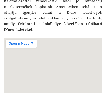
üzlethálózattal rendelkezik, ahol jó minőségű
márkatermékek kaphatók. Amennyiben tehát nem
óhajtja igénybe venni a D'oro webshopok
szolgáltatásait, az alábbiakban egy térképet közlünk,
amely feltünteti a lakóhelye közelében található
D'oro üzleteket
.