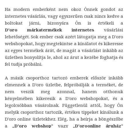
Ha modern emberként nem okoz Önnek gondot az
internetes vásárlás, vagy egyszerűen csak nincs kedve a
boltokat járni, bizonyára Ön is értékeli a
D'oro márkatermékek internetes
vásárlási
lehetőségét. Sok ember csak azért látogatja meg a D'oro
webshopokat, hogy megtekintse a kínálatot és kikeresse
az egyes termékek árát, de magát a vásárlást inkább az
üzletben bonyolítja le, ahol az árut a kezébe foghatja és
fel tudja próbálni.
A másik csoporthoz tartozó emberek először inkább
elmennek a D'oro üzletbe, felpróbálják a terméket, de
nem veszik meg azonnal, hanem otthonuk
kényelmében kikeresik a D'oro webshopokat, és a
legolcsóbban vásárolnak. Függetlenül attól, hogy Ön
melyik csoporthoz tartozik, értékes tippeket kínálunk a
D'oro online üzletekhez. Elég, ha a beírja a böngészőbe
a „
D'oro webshop
” vagy „
D'oroonline áruház
”