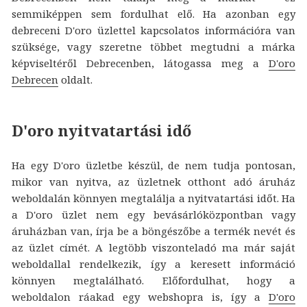
semmiképpen sem fordulhat elő. Ha azonban egy
debreceni D'oro üzlettel kapcsolatos információra van
szüksége, vagy szeretne többet megtudni a márka
képviseltéről Debrecenben, látogassa meg a
D'oro
Debrecen
oldalt.
D'oro nyitvatartási idő
Ha egy D'oro üzletbe készül, de nem tudja pontosan,
mikor van nyitva, az üzletnek otthont adó áruház
weboldalán könnyen megtalálja a nyitvatartási időt. Ha
a D'oro üzlet nem egy bevásárlóközpontban vagy
áruházban van, írja be a böngészőbe a termék nevét és
az üzlet címét. A legtöbb viszonteladó ma már saját
weboldallal rendelkezik, így a keresett információ
könnyen megtalálható. Előfordulhat, hogy a
weboldalon ráakad egy webshopra is, így a
D'oro