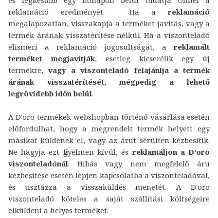
reklamáció eredményét. Ha a
reklamáció
megalapozatlan, visszakapja a terméket javítás, vagy a
termék árának visszatérítése nélkül. Ha a viszonteladó
elismeri a reklamáció jogosultságát, a
reklamált
terméket megjavítják
, esetleg kicserélik egy új
termékre,
vagy a viszonteladó felajánlja a termék
árának visszatérítését, mégpedig a lehető
legrövidebb időn belül
.
A D'oro termékek webshopban történő vásárlása esetén
előfordulhat, hogy a megrendelt termék helyett egy
másikat küldenek el, vagy az árut sérülten kézbesítik.
Ne hagyja ezt figyelmen kívül, és
reklamáljon a D'oro
viszonteladónál
. Hibás vagy nem megfelelő áru
kézbesítése esetén lépjen kapcsolatba a viszonteladóval,
és tisztázza a visszaküldés menetét. A D'oro
viszonteladó köteles a saját szállítási költségeire
elküldeni a helyes terméket.