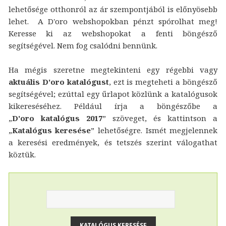
lehetősége otthonról az ár szempontjából is előnyösebb
lehet. A D'oro webshopokban pénzt spórolhat meg!
Keresse ki az webshopokat a fenti böngésző
segítségével. Nem fog csalódni bennünk.
Ha mégis szeretne megtekinteni egy régebbi vagy
aktuális D'oro katalógust
, ezt is megteheti a böngésző
segítségével; ezúttal egy űrlapot közlünk a katalógusok
kikereséséhez. Például írja a böngészőbe a
„
D'oro katalógus 2017
” szöveget, és kattintson a
„
Katalógus keresése
” lehetőségre. Ismét megjelennek
a keresési eredmények, és tetszés szerint válogathat
köztük.