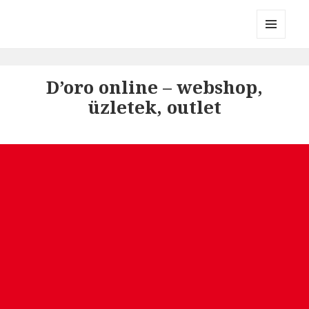
Divatmárkák
MENÜ
ÉS
WIDGETEK
D’oro online – webshop,
üzletek, outlet