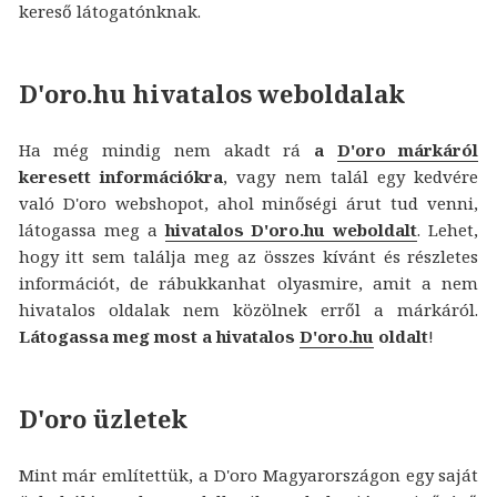
kereső látogatónknak.
D'oro.hu hivatalos weboldalak
Ha még mindig nem akadt rá
a
D'oro márkáról
keresett információkra
, vagy nem talál egy kedvére
való D'oro webshopot, ahol minőségi árut tud venni,
látogassa meg a
hivatalos D'oro.hu weboldalt
. Lehet,
hogy itt sem találja meg az összes kívánt és részletes
információt, de rábukkanhat olyasmire, amit a nem
hivatalos oldalak nem közölnek erről a márkáról.
Látogassa meg most a hivatalos
D'oro.hu
oldalt
!
D'oro üzletek
Mint már említettük, a D'oro Magyarországon egy saját