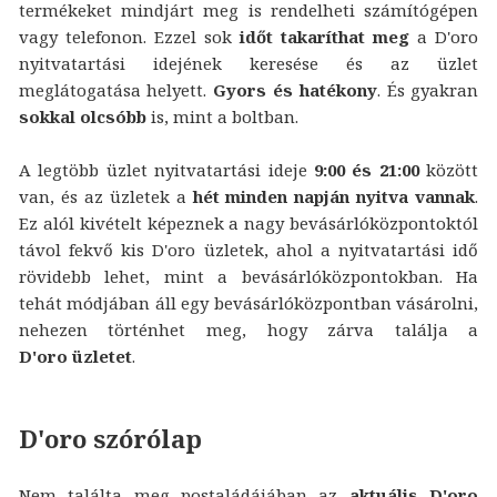
termékeket mindjárt meg is rendelheti számítógépen
vagy telefonon. Ezzel sok
időt takaríthat meg
a D'oro
nyitvatartási idejének keresése és az üzlet
meglátogatása helyett.
Gyors és hatékony
. És gyakran
sokkal olcsóbb
is, mint a boltban.
A legtöbb üzlet nyitvatartási ideje
9:00 és 21:00
között
van, és az üzletek a
hét minden napján nyitva vannak
.
Ez alól kivételt képeznek a nagy bevásárlóközpontoktól
távol fekvő kis D'oro üzletek, ahol a nyitvatartási idő
rövidebb lehet, mint a bevásárlóközpontokban. Ha
tehát módjában áll egy bevásárlóközpontban vásárolni,
nehezen történhet meg, hogy zárva találja a
D'oro üzletet
.
D'oro szórólap
Nem találta meg postaládájában az
aktuális D'oro