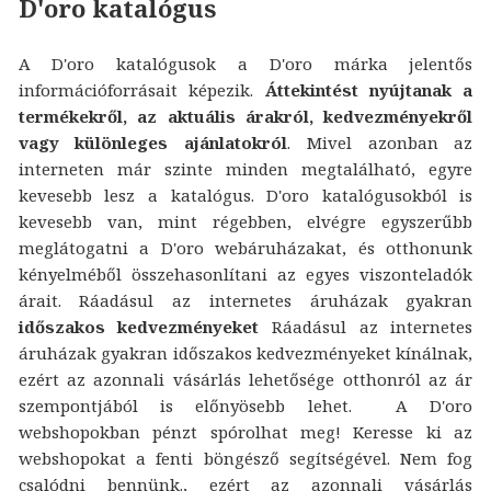
D'oro katalógus
A D'oro katalógusok a D'oro márka jelentős
információforrásait képezik.
Áttekintést nyújtanak a
termékekről, az aktuális árakról, kedvezményekről
vagy különleges ajánlatokról
. Mivel azonban az
interneten már szinte minden megtalálható, egyre
kevesebb lesz a katalógus. D'oro katalógusokból is
kevesebb van, mint régebben, elvégre egyszerűbb
meglátogatni a D'oro webáruházakat, és otthonunk
kényelméből összehasonlítani az egyes viszonteladók
árait. Ráadásul az internetes áruházak gyakran
időszakos kedvezményeket
Ráadásul az internetes
áruházak gyakran időszakos kedvezményeket kínálnak,
ezért az azonnali vásárlás lehetősége otthonról az ár
szempontjából is előnyösebb lehet. A D'oro
webshopokban pénzt spórolhat meg! Keresse ki az
webshopokat a fenti böngésző segítségével. Nem fog
csalódni bennünk., ezért az azonnali vásárlás