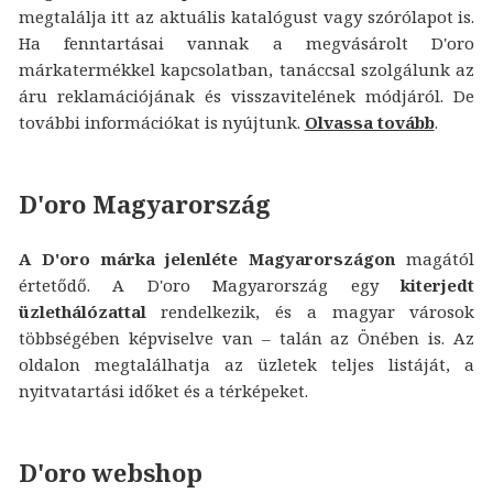
megtalálja itt az aktuális katalógust vagy szórólapot is.
Ha fenntartásai vannak a megvásárolt D'oro
márkatermékkel kapcsolatban, tanáccsal szolgálunk az
áru reklamációjának és visszavitelének módjáról. De
további információkat is nyújtunk.
Olvassa tovább
.
D'oro Magyarország
A D'oro márka jelenléte Magyarországon
magától
értetődő. A D'oro Magyarország egy
kiterjedt
üzlethálózattal
rendelkezik, és a magyar városok
többségében képviselve van – talán az Önében is. Az
oldalon megtalálhatja az üzletek teljes listáját, a
nyitvatartási időket és a térképeket.
D'oro webshop