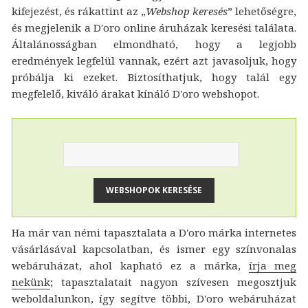
kifejezést, és rákattint az „
Webshop keresés
” lehetőségre,
és megjelenik a D'oro online áruházak keresési találata.
Általánosságban elmondható, hogy a legjobb
eredmények legfelül vannak, ezért azt javasoljuk, hogy
próbálja ki ezeket. Biztosíthatjuk, hogy talál egy
megfelelő, kiváló árakat kínáló D'oro webshopot.
Ha már van némi tapasztalata a D'oro márka internetes
vásárlásával kapcsolatban, és ismer egy színvonalas
webáruházat, ahol kapható ez a márka,
írja meg
nekünk
; tapasztalatait nagyon szívesen megosztjuk
weboldalunkon, így segítve többi, D'oro webáruházat