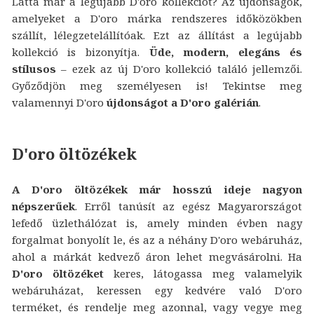
Látta már a legújabb D'oro kollekciót? Az újdonságok,
amelyeket a D'oro márka rendszeres időközökben
szállít, lélegzetelállítóak. Ezt az állítást a legújabb
kollekció is bizonyítja.
Üde, modern, elegáns és
stílusos
– ezek az új D'oro kollekció találó jellemzői.
Győződjön meg személyesen is! Tekintse meg
valamennyi D'oro
újdonságot a D'oro galérián
.
D'oro öltözékek
A D'oro öltözékek már hosszú ideje nagyon
népszerűek
. Erről tanúsít az egész Magyarországot
lefedő üzlethálózat is, amely minden évben nagy
forgalmat bonyolít le, és az a néhány D'oro webáruház,
ahol a márkát kedvező áron lehet megvásárolni. Ha
D'oro öltözéket
keres, látogassa meg valamelyik
webáruházat, keressen egy kedvére való D'oro
terméket, és rendelje meg azonnal, vagy vegye meg