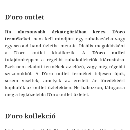
D'oro outlet
Ha alacsonyabb árkategóriában keres D'oro
termékeket
, nem kell mindjárt egy ruhabazárba vagy
egy second hand üzletbe mennie. Ideális megoldásként
a D'oro outlet kínálkozik. A
D'oro outlet
tulajdonképpen a régebbi ruhakollekciók kiárusítása.
Ezek nem eladott termékek az előző, vagy még régebbi
szezonokból. A D'oro outlet termékei teljesen újak,
sosem viseltek, amelyek az eredeti ár töredékéért
kaphatók az outlet üzletekben. Ne habozzon, látogassa
meg a legközelebbi D'oro outlet üzletet.
D'oro kollekció