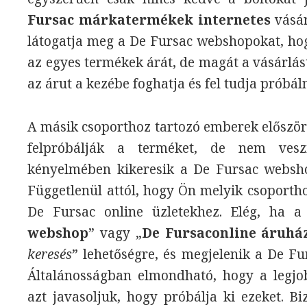
Fursac márkatermékek internetes
vásár
látogatja meg a De Fursac webshopokat, hog
az egyes termékek árát, de magát a vásárlást
az árut a kezébe foghatja és fel tudja próbáln
A másik csoporthoz tartozó emberek először
felpróbálják a terméket, de nem ves
kényelmében kikeresik a De Fursac websho
Függetlenül attól, hogy Ön melyik csoportho
De Fursac online üzletekhez. Elég, ha a
webshop
” vagy „
De Fursaconline áruhá
keresés
” lehetőségre, és megjelenik a De Fu
Általánosságban elmondható, hogy a legjo
azt javasoljuk, hogy próbálja ki ezeket. Bi