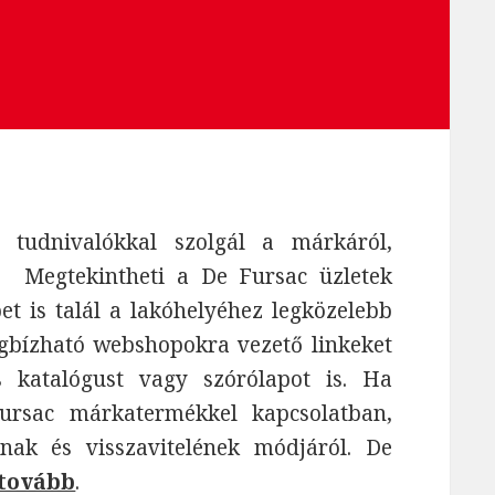
tudnivalókkal szolgál a márkáról,
. Megtekintheti a De Fursac üzletek
épet is talál a lakóhelyéhez legközelebb
egbízható webshopokra vezető linkeket
s katalógust vagy szórólapot is. Ha
ursac márkatermékkel kapcsolatban,
nak és visszavitelének módjáról. De
 tovább
.