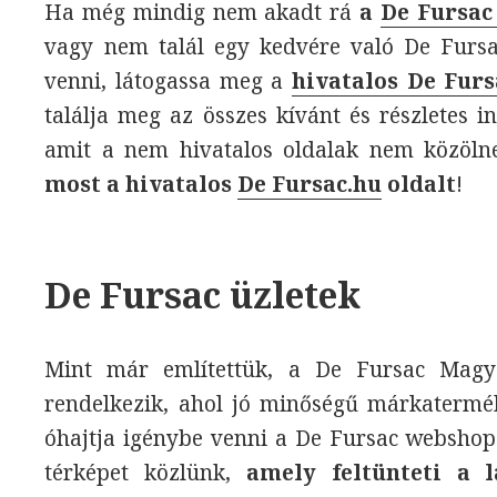
Ha még mindig nem akadt rá
a
De Fursac
vagy nem talál egy kedvére való De Fursa
venni, látogassa meg a
hivatalos De Furs
találja meg az összes kívánt és részletes 
amit a nem hivatalos oldalak nem közöln
most a hivatalos
De Fursac.hu
oldalt
!
De Fursac üzletek
Mint már említettük, a De Fursac Magyar
rendelkezik, ahol jó minőségű márkaterm
óhajtja igénybe venni a De Fursac webshopo
térképet közlünk,
amely feltünteti a 