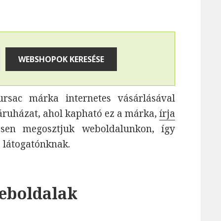
sac márka internetes vásárlásával
áruházat, ahol kapható ez a márka,
írja
vesen megosztjuk weboldalunkon, így
ő látogatónknak.
weboldalak