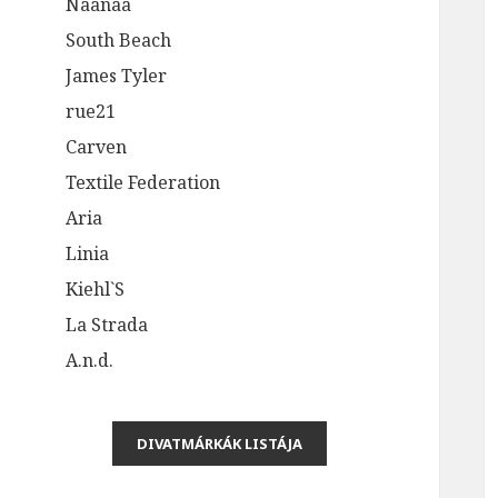
Naanaa
South Beach
James Tyler
rue21
Carven
Textile Federation
Aria
Linia
Kiehl`S
La Strada
A.n.d.