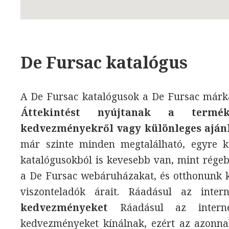
De Fursac katalógus
A De Fursac katalógusok a De Fursac márka 
Áttekintést nyújtanak a termék
kedvezményekről vagy különleges aján
már szinte minden megtalálható, egyre k
katalógusokból is kevesebb van, mint rége
a De Fursac webáruházakat, és otthonunk k
viszonteladók árait. Ráadásul az int
kedvezményeket
Ráadásul az interne
kedvezményeket kínálnak, ezért az azonnal