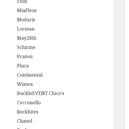
Eton
MiaFleur
Modaris
Locman
May28th
Schirme
Pratesi
Placa
Continental
Wimex
BuckleEVENT Chico's
Cecconello
Rockbites
Chanel