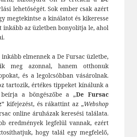
lási lehetőségét. Sok ember csak azért
y megtekintse a kínálatot és kikeresse
 inkább az üzletben bonyolítja le, ahol
i.
 inkább elmennek a De Fursac üzletbe,
zik meg azonnal, hanem otthonuk
pokat, és a legolcsóbban vásárolnak.
z tartozik, értékes tippeket kínálunk a
 beírja a böngészőbe a „
De Fursac
z
” kifejezést, és rákattint az „
Webshop
rsac online áruházak keresési találata.
bb eredmények legfelül vannak, ezért
ztosíthatjuk, hogy talál egy megfelelő,