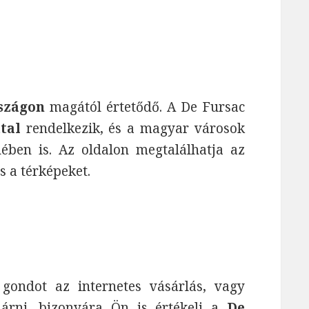
szágon
magától értetődő. A De Fursac
tal
rendelkezik, és a magyar városok
ében is. Az oldalon megtalálhatja az
és a térképeket.
ndot az internetes vásárlás, vagy
járni, bizonyára Ön is értékeli a
De