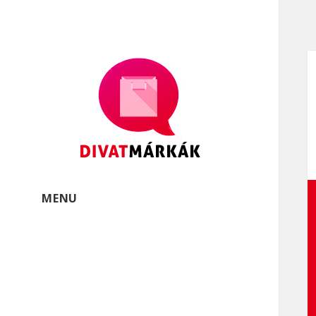
Divatmárkák
Divatmárkák és márkás
öltözékek
MENU