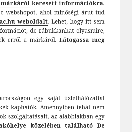
 márkáról
keresett információkra
,
c webshopot, ahol minőségi árut tud
ac.hu weboldalt
. Lehet, hogy itt sem
információt, de rábukkanhat olyasmire,
ek erről a márkáról.
Látogassa meg
országon egy saját üzlethálózattal
ékek kaphatók. Amennyiben tehát nem
k szolgáltatásait, az alábbiakban egy
lakóhelye közelében található De