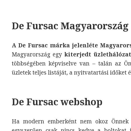
De Fursac Magyarország
A De Fursac márka jelenléte Magyaror
Magyarország egy
kiterjedt üzlethálózat
többségében képviselve van – talán az Ön
üzletek teljes listáját, a nyitvatartási időket 
De Fursac webshop
Ha modern emberként nem okoz Önnek go
egyszerűen csak nincs kedve a boltokat 