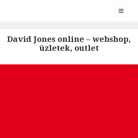
Divatmárkák
MENÜ
ÉS
WIDGETEK
David Jones online – webshop,
üzletek, outlet