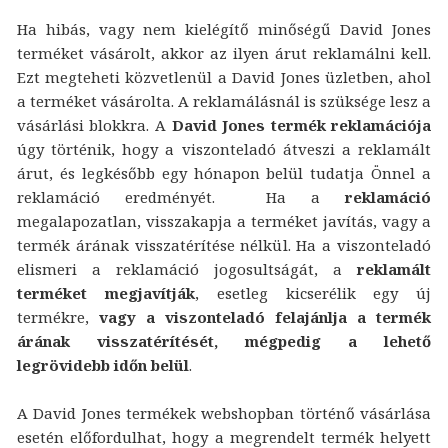
Ha hibás, vagy nem kielégítő minőségű David Jones
terméket vásárolt, akkor az ilyen árut reklamálni kell.
Ezt megteheti közvetlenül a David Jones üzletben, ahol
a terméket vásárolta. A reklamálásnál is szüksége lesz a
vásárlási blokkra. A
David Jones termék reklamációja
úgy történik, hogy a viszonteladó átveszi a reklamált
árut, és legkésőbb egy hónapon belül tudatja Önnel a
reklamáció eredményét. Ha a
reklamáció
megalapozatlan, visszakapja a terméket javítás, vagy a
termék árának visszatérítése nélkül. Ha a viszonteladó
elismeri a reklamáció jogosultságát, a
reklamált
terméket megjavítják
, esetleg kicserélik egy új
termékre,
vagy a viszonteladó felajánlja a termék
árának visszatérítését, mégpedig a lehető
legrövidebb időn belül
.
A David Jones termékek webshopban történő vásárlása
esetén előfordulhat, hogy a megrendelt termék helyett