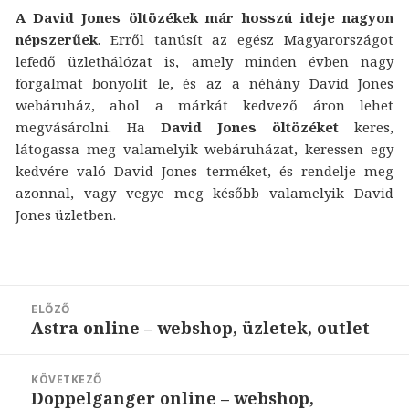
A David Jones öltözékek már hosszú ideje nagyon
népszerűek
. Erről tanúsít az egész Magyarországot
lefedő üzlethálózat is, amely minden évben nagy
forgalmat bonyolít le, és az a néhány David Jones
webáruház, ahol a márkát kedvező áron lehet
megvásárolni. Ha
David Jones öltözéket
keres,
látogassa meg valamelyik webáruházat, keressen egy
kedvére való David Jones terméket, és rendelje meg
azonnal, vagy vegye meg később valamelyik David
Jones üzletben.
Bejegyzés
ELŐZŐ
navigáció
Astra online – webshop, üzletek, outlet
Korábbi
bejegyzések:
KÖVETKEZŐ
Doppelganger online – webshop,
Következő