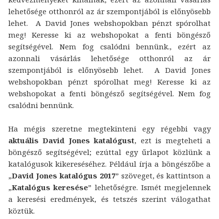
lehetősége otthonról az ár szempontjából is előnyösebb
lehet. A David Jones webshopokban pénzt spórolhat
meg! Keresse ki az webshopokat a fenti böngésző
segítségével. Nem fog csalódni bennünk., ezért az
azonnali vásárlás lehetősége otthonról az ár
szempontjából is előnyösebb lehet. A David Jones
webshopokban pénzt spórolhat meg! Keresse ki az
webshopokat a fenti böngésző segítségével. Nem fog
csalódni bennünk.
Ha mégis szeretne megtekinteni egy régebbi vagy
aktuális David Jones katalógust
, ezt is megteheti a
böngésző segítségével; ezúttal egy űrlapot közlünk a
katalógusok kikereséséhez. Például írja a böngészőbe a
„
David Jones katalógus 2017
” szöveget, és kattintson a
„
Katalógus keresése
” lehetőségre. Ismét megjelennek
a keresési eredmények, és tetszés szerint válogathat
köztük.