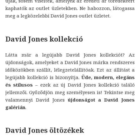
újak, sosem viseltek, amelyek az eredeti ár töredékéért
kaphatók az outlet üzletekben. Ne habozzon, látogassa
meg a legközelebbi David Jones outlet üzletet.
David Jones kollekció
Látta már a legújabb David Jones kollekciót? Az
újdonságok, amelyeket a David Jones márka rendszeres
időközökben szállít, lélegzetelállítóak. Ezt az állítást a
legújabb kollekció is bizonyítja.
Üde, modern, elegáns
és stílusos
– ezek az új David Jones kollekció találó
jellemzői. Győződjön meg személyesen is! Tekintse meg
valamennyi David Jones
újdonságot a David Jones
galérián
.
David Jones öltözékek