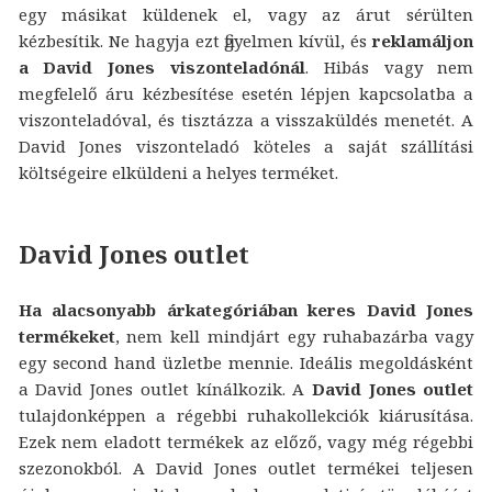
egy másikat küldenek el, vagy az árut sérülten
kézbesítik. Ne hagyja ezt figyelmen kívül, és
reklamáljon
a David Jones viszonteladónál
. Hibás vagy nem
megfelelő áru kézbesítése esetén lépjen kapcsolatba a
viszonteladóval, és tisztázza a visszaküldés menetét. A
David Jones viszonteladó köteles a saját szállítási
költségeire elküldeni a helyes terméket.
David Jones outlet
Ha alacsonyabb árkategóriában keres David Jones
termékeket
, nem kell mindjárt egy ruhabazárba vagy
egy second hand üzletbe mennie. Ideális megoldásként
a David Jones outlet kínálkozik. A
David Jones outlet
tulajdonképpen a régebbi ruhakollekciók kiárusítása.
Ezek nem eladott termékek az előző, vagy még régebbi
szezonokból. A David Jones outlet termékei teljesen