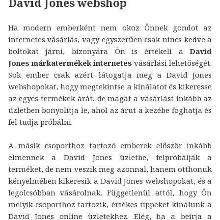
David Jones webshop
Ha modern emberként nem okoz Önnek gondot az
internetes vásárlás, vagy egyszerűen csak nincs kedve a
boltokat járni, bizonyára Ön is értékeli a
David
Jones márkatermékek internetes
vásárlási lehetőségét.
Sok ember csak azért látogatja meg a David Jones
webshopokat, hogy megtekintse a kínálatot és kikeresse
az egyes termékek árát, de magát a vásárlást inkább az
üzletben bonyolítja le, ahol az árut a kezébe foghatja és
fel tudja próbálni.
A másik csoporthoz tartozó emberek először inkább
elmennek a David Jones üzletbe, felpróbálják a
terméket, de nem veszik meg azonnal, hanem otthonuk
kényelmében kikeresik a David Jones webshopokat, és a
legolcsóbban vásárolnak. Függetlenül attól, hogy Ön
melyik csoporthoz tartozik, értékes tippeket kínálunk a
David Jones online üzletekhez. Elég, ha a beírja a