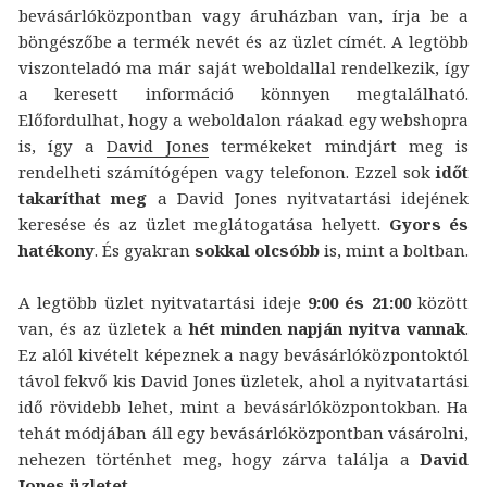
bevásárlóközpontban vagy áruházban van, írja be a
böngészőbe a termék nevét és az üzlet címét. A legtöbb
viszonteladó ma már saját weboldallal rendelkezik, így
a keresett információ könnyen megtalálható.
Előfordulhat, hogy a weboldalon ráakad egy webshopra
is, így a
David Jones
termékeket mindjárt meg is
rendelheti számítógépen vagy telefonon. Ezzel sok
időt
takaríthat meg
a David Jones nyitvatartási idejének
keresése és az üzlet meglátogatása helyett.
Gyors és
hatékony
. És gyakran
sokkal olcsóbb
is, mint a boltban.
A legtöbb üzlet nyitvatartási ideje
9:00 és 21:00
között
van, és az üzletek a
hét minden napján nyitva vannak
.
Ez alól kivételt képeznek a nagy bevásárlóközpontoktól
távol fekvő kis David Jones üzletek, ahol a nyitvatartási
idő rövidebb lehet, mint a bevásárlóközpontokban. Ha
tehát módjában áll egy bevásárlóközpontban vásárolni,
nehezen történhet meg, hogy zárva találja a
David
Jones üzletet
.