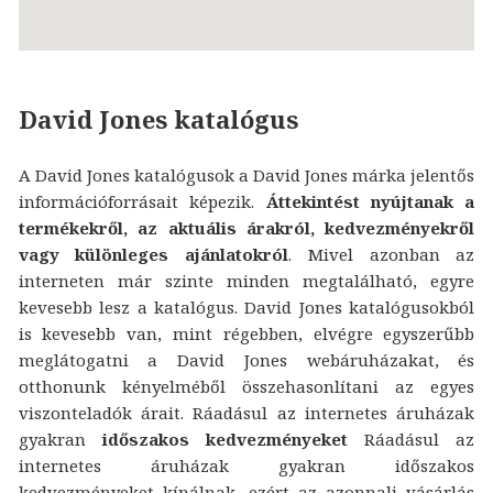
David Jones katalógus
A David Jones katalógusok a David Jones márka jelentős
információforrásait képezik.
Áttekintést nyújtanak a
termékekről, az aktuális árakról, kedvezményekről
vagy különleges ajánlatokról
. Mivel azonban az
interneten már szinte minden megtalálható, egyre
kevesebb lesz a katalógus. David Jones katalógusokból
is kevesebb van, mint régebben, elvégre egyszerűbb
meglátogatni a David Jones webáruházakat, és
otthonunk kényelméből összehasonlítani az egyes
viszonteladók árait. Ráadásul az internetes áruházak
gyakran
időszakos kedvezményeket
Ráadásul az
internetes áruházak gyakran időszakos
kedvezményeket kínálnak, ezért az azonnali vásárlás