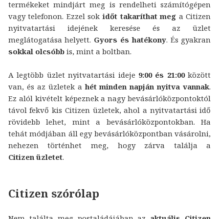
termékeket mindjárt meg is rendelheti számítógépen
vagy telefonon. Ezzel sok
időt takaríthat meg
a Citizen
nyitvatartási idejének keresése és az üzlet
meglátogatása helyett.
Gyors és hatékony
. És gyakran
sokkal olcsóbb
is, mint a boltban.
A legtöbb üzlet nyitvatartási ideje
9:00 és 21:00
között
van, és az üzletek a
hét minden napján nyitva vannak
.
Ez alól kivételt képeznek a nagy bevásárlóközpontoktól
távol fekvő kis Citizen üzletek, ahol a nyitvatartási idő
rövidebb lehet, mint a bevásárlóközpontokban. Ha
tehát módjában áll egy bevásárlóközpontban vásárolni,
nehezen történhet meg, hogy zárva találja a
Citizen üzletet
.
Citizen szórólap
Nem találta meg postaládájában az
aktuális Citizen