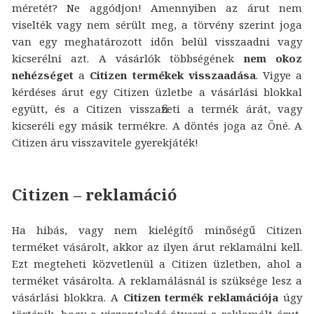
méretét? Ne aggódjon! Amennyiben az árut nem
viselték vagy nem sérült meg, a törvény szerint joga
van egy meghatározott időn belül visszaadni vagy
kicserélni azt. A vásárlók többségének
nem okoz
nehézséget
a
Citizen termékek visszaadása
. Vigye a
kérdéses árut egy Citizen üzletbe a vásárlási blokkal
együtt, és a Citizen visszafizeti a termék árát, vagy
kicseréli egy másik termékre. A döntés joga az Öné. A
Citizen áru visszavitele gyerekjáték!
Citizen – reklamáció
Ha hibás, vagy nem kielégítő minőségű Citizen
terméket vásárolt, akkor az ilyen árut reklamálni kell.
Ezt megteheti közvetlenül a Citizen üzletben, ahol a
terméket vásárolta. A reklamálásnál is szüksége lesz a
vásárlási blokkra. A
Citizen termék reklamációja
úgy
történik, hogy a viszonteladó átveszi a reklamált árut,