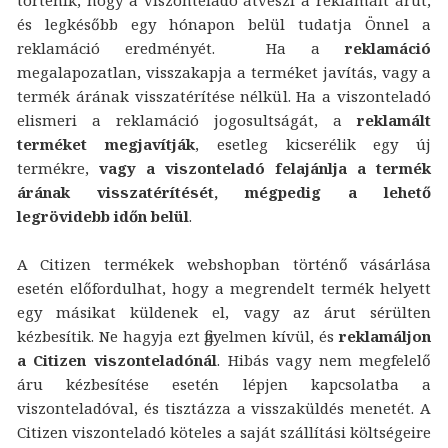
és legkésőbb egy hónapon belül tudatja Önnel a
reklamáció eredményét. Ha a
reklamáció
megalapozatlan, visszakapja a terméket javítás, vagy a
termék árának visszatérítése nélkül. Ha a viszonteladó
elismeri a reklamáció jogosultságát, a
reklamált
terméket megjavítják
, esetleg kicserélik egy új
termékre,
vagy a viszonteladó felajánlja a termék
árának visszatérítését, mégpedig a lehető
legrövidebb időn belül
.
A Citizen termékek webshopban történő vásárlása
esetén előfordulhat, hogy a megrendelt termék helyett
egy másikat küldenek el, vagy az árut sérülten
kézbesítik. Ne hagyja ezt figyelmen kívül, és
reklamáljon
a Citizen viszonteladónál
. Hibás vagy nem megfelelő
áru kézbesítése esetén lépjen kapcsolatba a
viszonteladóval, és tisztázza a visszaküldés menetét. A
Citizen viszonteladó köteles a saját szállítási költségeire