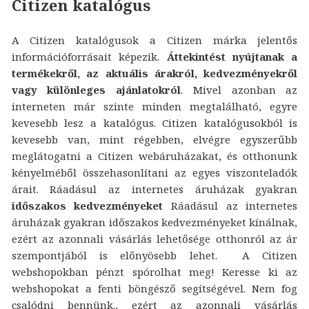
Citizen katalógus
A Citizen katalógusok a Citizen márka jelentős
információforrásait képezik.
Áttekintést nyújtanak a
termékekről, az aktuális árakról, kedvezményekről
vagy különleges ajánlatokról
. Mivel azonban az
interneten már szinte minden megtalálható, egyre
kevesebb lesz a katalógus. Citizen katalógusokból is
kevesebb van, mint régebben, elvégre egyszerűbb
meglátogatni a Citizen webáruházakat, és otthonunk
kényelméből összehasonlítani az egyes viszonteladók
árait. Ráadásul az internetes áruházak gyakran
időszakos kedvezményeket
Ráadásul az internetes
áruházak gyakran időszakos kedvezményeket kínálnak,
ezért az azonnali vásárlás lehetősége otthonról az ár
szempontjából is előnyösebb lehet. A Citizen
webshopokban pénzt spórolhat meg! Keresse ki az
webshopokat a fenti böngésző segítségével. Nem fog
csalódni bennünk., ezért az azonnali vásárlás