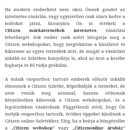
Ha modern emberként nem okoz Önnek gondot az
internetes vásárlás, vagy egyszerűen csak nincs kedve a
boltokat járni, bizonyára Ön is értékeli a
Citizen márkatermékek internetes
vásárlási
lehetőségét. Sok ember csak azért látogatja meg a
Citizen webshopokat, hogy megtekintse a kínálatot és
kikeresse az egyes termékek árát, de magát a vásárlást
inkább az üzletben bonyolítja le, ahol az árut a kezébe
foghatja és fel tudja próbálni.
A másik csoporthoz tartozó emberek először inkább
elmennek a Citizen üzletbe, felpróbálják a terméket, de
nem veszik meg azonnal, hanem otthonuk
kényelmében kikeresik a Citizen webshopokat, és a
legolcsóbban vásárolnak. Függetlenül attól, hogy Ön
melyik csoporthoz tartozik, értékes tippeket kínálunk a
Citizen online üzletekhez. Elég, ha a beírja a böngészőbe
a „
Citizen webshop
” vagy „
Citizenonline áruház
”