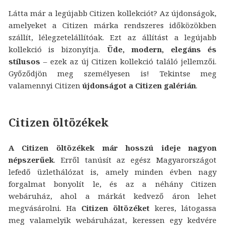
Látta már a legújabb Citizen kollekciót? Az újdonságok,
amelyeket a Citizen márka rendszeres időközökben
szállít, lélegzetelállítóak. Ezt az állítást a legújabb
kollekció is bizonyítja.
Üde, modern, elegáns és
stílusos
– ezek az új Citizen kollekció találó jellemzői.
Győződjön meg személyesen is! Tekintse meg
valamennyi Citizen
újdonságot a Citizen galérián
.
Citizen öltözékek
A Citizen öltözékek már hosszú ideje nagyon
népszerűek
. Erről tanúsít az egész Magyarországot
lefedő üzlethálózat is, amely minden évben nagy
forgalmat bonyolít le, és az a néhány Citizen
webáruház, ahol a márkát kedvező áron lehet
megvásárolni. Ha
Citizen öltözéket
keres, látogassa
meg valamelyik webáruházat, keressen egy kedvére