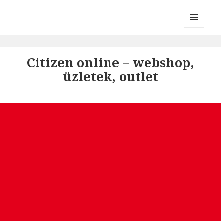
Divatmárkák
MENÜ
ÉS
WIDGETEK
Citizen online – webshop,
üzletek, outlet