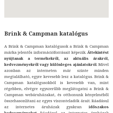
Brink & Campman katalógus
A Brink & Campman katalógusok a Brink & Campman
márka jelentős információforrásait képezik.
Áttekintést
nyújtanak a termékekről, az aktuális árakról,
kedvezményekről vagy különleges ajánlatokról
. Mivel
azonban az interneten már szinte minden
megtalálható, egyre kevesebb lesz a katalógus. Brink &
Campman katalógusokból is kevesebb van, mint
régebben, elvégre egyszerűbb meglátogatni a Brink &
Campman webáruházakat, és otthonunk kényelméből
összehasonlítani az egyes viszonteladók árait. Ráadásul
az internetes áruházak gyakran
időszakos
kedvezményeket
Ráadásul az internetes áruházak