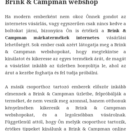
Brink & Campman webshop
Ha modern emberként nem okoz Önnek gondot az
internetes vásárlás, vagy egyszerűen csak nincs kedve a
boltokat járni, bizonyára Ön is értékeli a
Brink &
Campman márkatermékek internetes
vásárlási
lehetőségét. Sok ember csak azért látogatja meg a Brink
& Campman webshopokat, hogy megtekintse a
kínálatot és kikeresse az egyes termékek árát, de magát
a vásárlást inkább az üzletben bonyolítja le, ahol az
árut a kezébe foghatja és fel tudja próbálni.
A másik csoporthoz tartozó emberek először inkább
elmennek a Brink & Campman üzletbe, felpróbálják a
terméket, de nem veszik meg azonnal, hanem otthonuk
kényelmében kikeresik a Brink & Campman
webshopokat, és a legolcsóbban vásárolnak.
Függetlenül attól, hogy Ön melyik csoporthoz tartozik,
értékes tippeket kínálunk a Brink & Campman online