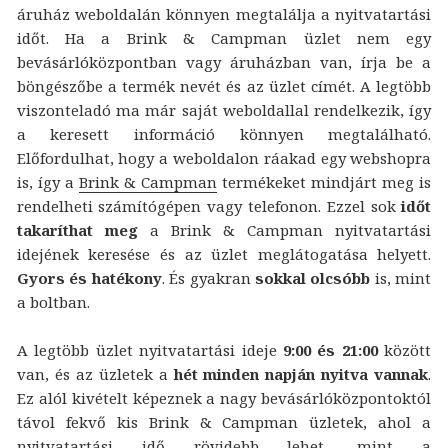
áruház weboldalán könnyen megtalálja a nyitvatartási
időt. Ha a Brink & Campman üzlet nem egy
bevásárlóközpontban vagy áruházban van, írja be a
böngészőbe a termék nevét és az üzlet címét. A legtöbb
viszonteladó ma már saját weboldallal rendelkezik, így
a keresett információ könnyen megtalálható.
Előfordulhat, hogy a weboldalon ráakad egy webshopra
is, így a
Brink & Campman
termékeket mindjárt meg is
rendelheti számítógépen vagy telefonon. Ezzel sok
időt
takaríthat meg
a Brink & Campman nyitvatartási
idejének keresése és az üzlet meglátogatása helyett.
Gyors és hatékony
. És gyakran
sokkal olcsóbb
is, mint
a boltban.
A legtöbb üzlet nyitvatartási ideje
9:00 és 21:00
között
van, és az üzletek a
hét minden napján nyitva vannak
.
Ez alól kivételt képeznek a nagy bevásárlóközpontoktól
távol fekvő kis Brink & Campman üzletek, ahol a
nyitvatartási idő rövidebb lehet, mint a