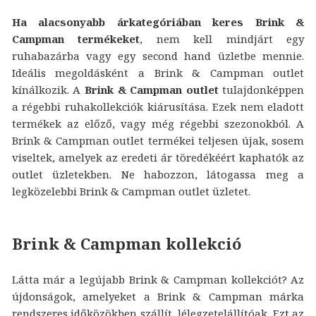
Ha alacsonyabb árkategóriában keres Brink &
Campman termékeket
, nem kell mindjárt egy
ruhabazárba vagy egy second hand üzletbe mennie.
Ideális megoldásként a Brink & Campman outlet
kínálkozik. A
Brink & Campman outlet
tulajdonképpen
a régebbi ruhakollekciók kiárusítása. Ezek nem eladott
termékek az előző, vagy még régebbi szezonokból. A
Brink & Campman outlet termékei teljesen újak, sosem
viseltek, amelyek az eredeti ár töredékéért kaphatók az
outlet üzletekben. Ne habozzon, látogassa meg a
legközelebbi Brink & Campman outlet üzletet.
Brink & Campman kollekció
Látta már a legújabb Brink & Campman kollekciót? Az
újdonságok, amelyeket a Brink & Campman márka
rendszeres időközökben szállít, lélegzetelállítóak. Ezt az