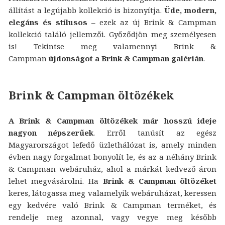
állítást a legújabb kollekció is bizonyítja.
Üde, modern,
elegáns és stílusos
– ezek az új Brink & Campman
kollekció találó jellemzői. Győződjön meg személyesen
is! Tekintse meg valamennyi Brink &
Campman
újdonságot a Brink & Campman galérián
.
Brink & Campman öltözékek
A Brink & Campman öltözékek már hosszú ideje
nagyon népszerűek
. Erről tanúsít az egész
Magyarországot lefedő üzlethálózat is, amely minden
évben nagy forgalmat bonyolít le, és az a néhány Brink
& Campman webáruház, ahol a márkát kedvező áron
lehet megvásárolni. Ha
Brink & Campman öltözéket
keres, látogassa meg valamelyik webáruházat, keressen
egy kedvére való Brink & Campman terméket, és
rendelje meg azonnal, vagy vegye meg később