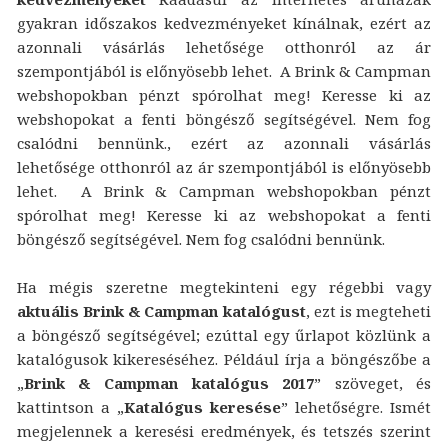
gyakran időszakos kedvezményeket kínálnak, ezért az
azonnali vásárlás lehetősége otthonról az ár
szempontjából is előnyösebb lehet. A Brink & Campman
webshopokban pénzt spórolhat meg! Keresse ki az
webshopokat a fenti böngésző segítségével. Nem fog
csalódni bennünk., ezért az azonnali vásárlás
lehetősége otthonról az ár szempontjából is előnyösebb
lehet. A Brink & Campman webshopokban pénzt
spórolhat meg! Keresse ki az webshopokat a fenti
böngésző segítségével. Nem fog csalódni bennünk.
Ha mégis szeretne megtekinteni egy régebbi vagy
aktuális Brink & Campman katalógust
, ezt is megteheti
a böngésző segítségével; ezúttal egy űrlapot közlünk a
katalógusok kikereséséhez. Például írja a böngészőbe a
„
Brink & Campman katalógus 2017
” szöveget, és
kattintson a „
Katalógus keresése
” lehetőségre. Ismét
megjelennek a keresési eredmények, és tetszés szerint