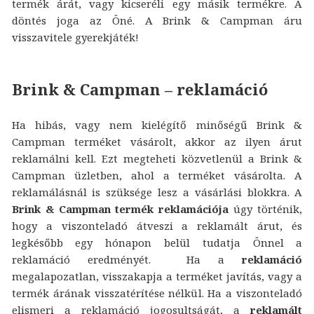
termék árát, vagy kicseréli egy másik termékre. A
döntés joga az Öné. A Brink & Campman áru
visszavitele gyerekjáték!
Brink & Campman – reklamáció
Ha hibás, vagy nem kielégítő minőségű Brink &
Campman terméket vásárolt, akkor az ilyen árut
reklamálni kell. Ezt megteheti közvetlenül a Brink &
Campman üzletben, ahol a terméket vásárolta. A
reklamálásnál is szüksége lesz a vásárlási blokkra. A
Brink & Campman termék reklamációja
úgy történik,
hogy a viszonteladó átveszi a reklamált árut, és
legkésőbb egy hónapon belül tudatja Önnel a
reklamáció eredményét. Ha a
reklamáció
megalapozatlan, visszakapja a terméket javítás, vagy a
termék árának visszatérítése nélkül. Ha a viszonteladó
elismeri a reklamáció jogosultságát, a
reklamált