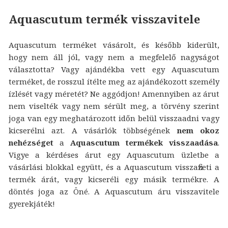
Aquascutum termék visszavitele
Aquascutum terméket vásárolt, és később kiderült,
hogy nem áll jól, vagy nem a megfelelő nagyságot
választotta? Vagy ajándékba vett egy Aquascutum
terméket, de rosszul ítélte meg az ajándékozott személy
ízlését vagy méretét? Ne aggódjon! Amennyiben az árut
nem viselték vagy nem sérült meg, a törvény szerint
joga van egy meghatározott időn belül visszaadni vagy
kicserélni azt. A vásárlók többségének
nem okoz
nehézséget
a
Aquascutum termékek visszaadása
.
Vigye a kérdéses árut egy Aquascutum üzletbe a
vásárlási blokkal együtt, és a Aquascutum visszafizeti a
termék árát, vagy kicseréli egy másik termékre. A
döntés joga az Öné. A Aquascutum áru visszavitele
gyerekjáték!