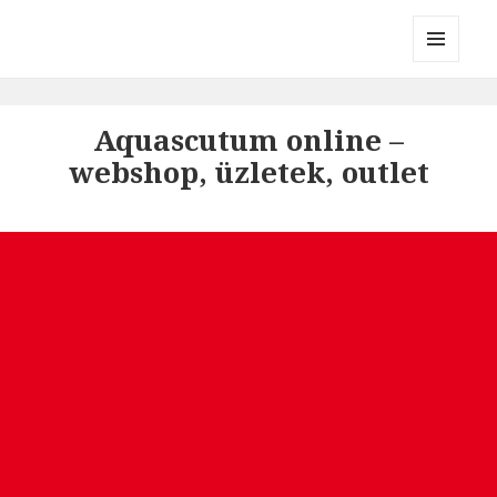
Divatmárkák
MENÜ
ÉS
WIDGETEK
Aquascutum online –
webshop, üzletek, outlet