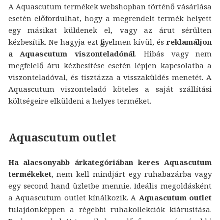
A Aquascutum termékek webshopban történő vásárlása
esetén előfordulhat, hogy a megrendelt termék helyett
egy másikat küldenek el, vagy az árut sérülten
kézbesítik. Ne hagyja ezt figyelmen kívül, és
reklamáljon
a Aquascutum viszonteladónál
. Hibás vagy nem
megfelelő áru kézbesítése esetén lépjen kapcsolatba a
viszonteladóval, és tisztázza a visszaküldés menetét. A
Aquascutum viszonteladó köteles a saját szállítási
költségeire elküldeni a helyes terméket.
Aquascutum outlet
Ha alacsonyabb árkategóriában keres Aquascutum
termékeket
, nem kell mindjárt egy ruhabazárba vagy
egy second hand üzletbe mennie. Ideális megoldásként
a Aquascutum outlet kínálkozik. A
Aquascutum outlet
tulajdonképpen a régebbi ruhakollekciók kiárusítása.