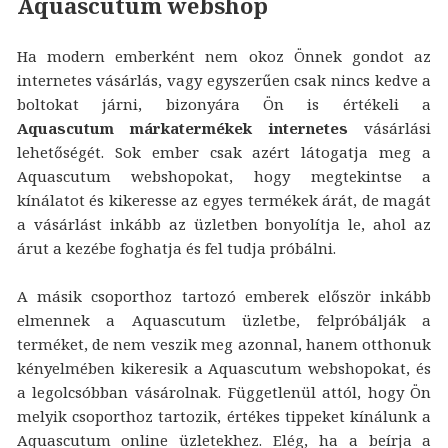
Aquascutum webshop
Ha modern emberként nem okoz Önnek gondot az
internetes vásárlás, vagy egyszerűen csak nincs kedve a
boltokat járni, bizonyára Ön is értékeli a
Aquascutum márkatermékek internetes
vásárlási
lehetőségét. Sok ember csak azért látogatja meg a
Aquascutum webshopokat, hogy megtekintse a
kínálatot és kikeresse az egyes termékek árát, de magát
a vásárlást inkább az üzletben bonyolítja le, ahol az
árut a kezébe foghatja és fel tudja próbálni.
A másik csoporthoz tartozó emberek először inkább
elmennek a Aquascutum üzletbe, felpróbálják a
terméket, de nem veszik meg azonnal, hanem otthonuk
kényelmében kikeresik a Aquascutum webshopokat, és
a legolcsóbban vásárolnak. Függetlenül attól, hogy Ön
melyik csoporthoz tartozik, értékes tippeket kínálunk a
Aquascutum online üzletekhez. Elég, ha a beírja a