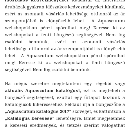
áruházak gyakran időszakos kedvezményeket kínálnak,
ezért az azonnali vásárlás lehetősége otthonról az ár
szempontjából is előnyösebb lehet. A Aquascutum
webshopokban pénzt spórolhat meg! Keresse ki az
webshopokat a fenti böngésző segítségével. Nem fog
csalódni bennünk., ezért az azonnali vásárlás
lehetősége otthonról az ár szempontjából is előnyösebb
lehet. A Aquascutum webshopokban pénzt spórolhat
meg! Keresse ki az webshopokat a fenti böngésző
segítségével. Nem fog csalódni bennünk.
Ha mégis szeretne megtekinteni egy régebbi vagy
aktuális Aquascutum katalógust
, ezt is megteheti a
böngésző segítségével; ezúttal egy űrlapot közlünk a
katalógusok kikereséséhez. Például írja a böngészőbe a
„
Aquascutum katalógus 2017
” szöveget, és kattintson a
„
Katalógus keresése
” lehetőségre. Ismét megjelennek
a keresési eredmények, és tetszés szerint válogathat