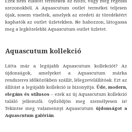
Ezek nem eladott termékek az előző, vagy még régebbi
szezonokból. A Aquascutum outlet termékei teljesen
újak, sosem viseltek, amelyek az eredeti ár töredékéért
kaphatók az outlet üzletekben. Ne habozzon, látogassa
meg a legközelebbi Aquascutum outlet üzletet.
Aquascutum kollekció
Látta már a legújabb Aquascutum kollekciót? Az
újdonságok, amelyeket a Aquascutum márka
rendszeres időközökben szállít, lélegzetelállítóak. Ezt az
állítást a legújabb kollekció is bizonyítja.
Üde, modern,
elegáns és stílusos
– ezek az új Aquascutum kollekció
találó jellemzői. Győződjön meg személyesen is!
Tekintse meg valamennyi Aquascutum
újdonságot a
Aquascutum galérián
.