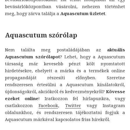
bevásárlóközpontban vásárolni, nehezen történhet
meg, hogy zárva találja a
Aquascutum üzletet
.
Aquascutum szórólap
Nem találta meg postaládájában az
aktuális
Aquascutum szórólapot
? Lehet, hogy a Aquascutum
társaság már kevesebb pénzt költ nyomtatott
hirdetésekre, ehelyett a márka és a termékek online
propagandáját részesíti előnyben. Szeretne
rendszeresen értesülni a Aquascutum kínálatokról,
újdonságokról, akciókról és kedvezményekről?
Kövesse
ezeket online
! Iratkozzon fel hírlapunkra, vagy
csatlakozzon
Facebook
,
Twitter
vagy Instagram
oldalunkhoz, és rendszeresen tájékoztatni fogjuk a
Aquascutum márkával kapcsolatos friss hírekről.