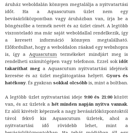
áruház weboldalán könnyen megtalálja a nyitvatartási
időt. Ha a Aquascutum üzlet nem egy
bevásárlóközpontban vagy áruházban van, írja be a
böngészőbe a termék nevét és az üzlet címét. A legtöbb
viszonteladó ma már saját weboldallal rendelkezik, így
a keresett információ könnyen megtalálható.
Előfordulhat, hogy a weboldalon ráakad egy webshopra
is, így a
Aquascutum
termékeket mindjárt meg is
rendelheti számítógépen vagy telefonon. Ezzel sok
időt
takaríthat meg
a Aquascutum nyitvatartási idejének
keresése és az üzlet meglátogatása helyett.
Gyors és
hatékony
. És gyakran
sokkal olcsóbb
is, mint a boltban.
A legtöbb üzlet nyitvatartási ideje
9:00 és 21:00
között
van, és az üzletek a
hét minden napján nyitva vannak
.
Ez alól kivételt képeznek a nagy bevásárlóközpontoktól
távol fekvő kis Aquascutum üzletek, ahol a
nyitvatartási idő rövidebb lehet, mint a
bevásárlóközpontokban. Ha tehát módjában áll egy