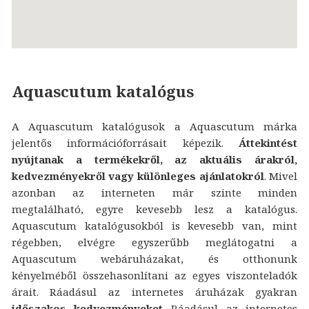
Aquascutum katalógus
A Aquascutum katalógusok a Aquascutum márka
jelentős információforrásait képezik.
Áttekintést
nyújtanak a termékekről, az aktuális árakról,
kedvezményekről vagy különleges ajánlatokról
. Mivel
azonban az interneten már szinte minden
megtalálható, egyre kevesebb lesz a katalógus.
Aquascutum katalógusokból is kevesebb van, mint
régebben, elvégre egyszerűbb meglátogatni a
Aquascutum webáruházakat, és otthonunk
kényelméből összehasonlítani az egyes viszonteladók
árait. Ráadásul az internetes áruházak gyakran
időszakos kedvezményeket
Ráadásul az internetes