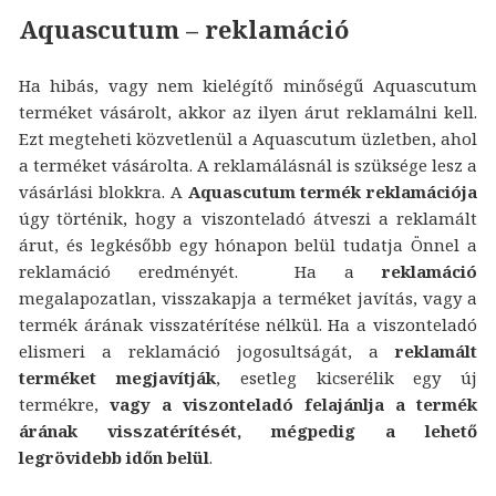
Aquascutum – reklamáció
Ha hibás, vagy nem kielégítő minőségű Aquascutum
terméket vásárolt, akkor az ilyen árut reklamálni kell.
Ezt megteheti közvetlenül a Aquascutum üzletben, ahol
a terméket vásárolta. A reklamálásnál is szüksége lesz a
vásárlási blokkra. A
Aquascutum termék reklamációja
úgy történik, hogy a viszonteladó átveszi a reklamált
árut, és legkésőbb egy hónapon belül tudatja Önnel a
reklamáció eredményét. Ha a
reklamáció
megalapozatlan, visszakapja a terméket javítás, vagy a
termék árának visszatérítése nélkül. Ha a viszonteladó
elismeri a reklamáció jogosultságát, a
reklamált
terméket megjavítják
, esetleg kicserélik egy új
termékre,
vagy a viszonteladó felajánlja a termék
árának visszatérítését, mégpedig a lehető
legrövidebb időn belül
.