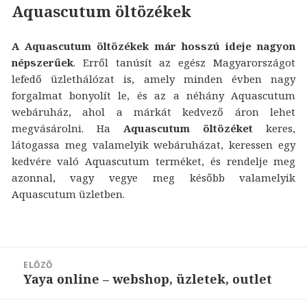
Aquascutum öltözékek
A Aquascutum öltözékek már hosszú ideje nagyon
népszerűek
. Erről tanúsít az egész Magyarországot
lefedő üzlethálózat is, amely minden évben nagy
forgalmat bonyolít le, és az a néhány Aquascutum
webáruház, ahol a márkát kedvező áron lehet
megvásárolni. Ha
Aquascutum öltözéket
keres,
látogassa meg valamelyik webáruházat, keressen egy
kedvére való Aquascutum terméket, és rendelje meg
azonnal, vagy vegye meg később valamelyik
Aquascutum üzletben.
Bejegyzés
ELŐZŐ
navigáció
Yaya online – webshop, üzletek, outlet
Korábbi
bejegyzések: