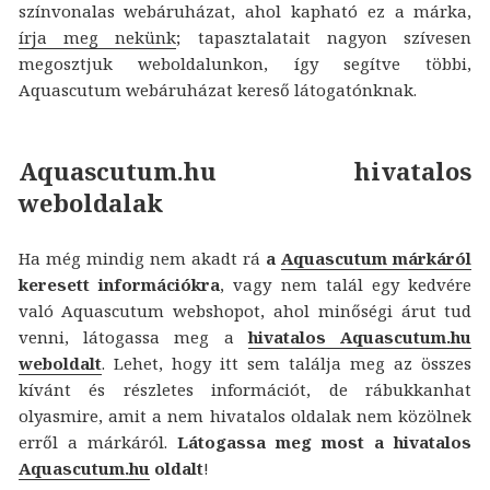
színvonalas webáruházat, ahol kapható ez a márka,
írja meg nekünk
; tapasztalatait nagyon szívesen
megosztjuk weboldalunkon, így segítve többi,
Aquascutum webáruházat kereső látogatónknak.
Aquascutum.hu hivatalos
weboldalak
Ha még mindig nem akadt rá
a
Aquascutum márkáról
keresett információkra
, vagy nem talál egy kedvére
való Aquascutum webshopot, ahol minőségi árut tud
venni, látogassa meg a
hivatalos Aquascutum.hu
weboldalt
. Lehet, hogy itt sem találja meg az összes
kívánt és részletes információt, de rábukkanhat
olyasmire, amit a nem hivatalos oldalak nem közölnek
erről a márkáról.
Látogassa meg most a hivatalos
Aquascutum.hu
oldalt
!